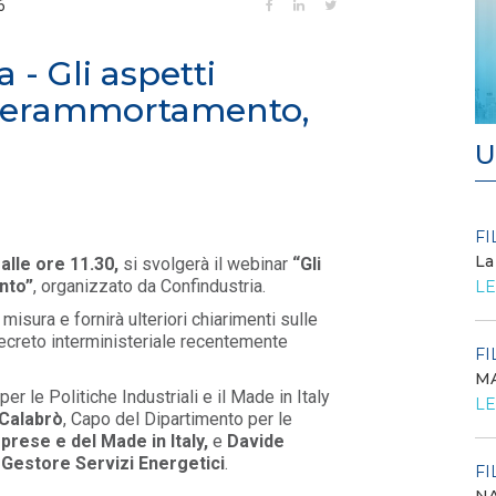
6
- Gli aspetti
iperammortamento,
U
FILO DIRETTO
FI
/ 27-07-2026
La
alle ore 11.30,
si svolgerà il webinar
“Gli
Scopri la convenzione con
nto”
, organizzato da Confindustria.
LE
Edenred
misura e fornirà ulteriori chiarimenti sulle
LEGGI DI PIÙ
 decreto interministeriale recentemente
FI
MA
FILO DIRETTO
/ 24-07-2026
O...
er le Politiche Industriali e il Made in Italy
LE
GSE: Energy Release 2.0, riaperta la richiesta
Calabrò
, Capo del Dipartimento per le
di delega a Soggetti Terzi Delega...
prese e del Made in Italy,
e
Davide
LEGGI DI PIÙ
Gestore Servizi Energetici
.
FI