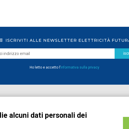
ISCRIVITI ALLE NEWSLETTER ELETTRICITÀ FUTUR
iscr
Ho letto e accetto l’
informativa sulla privacy
Home
Pubblicazioni
Registrati
Media
ie alcuni dati personali dei
MyPage
Eventi e Formazione
Chi siamo
Contatti