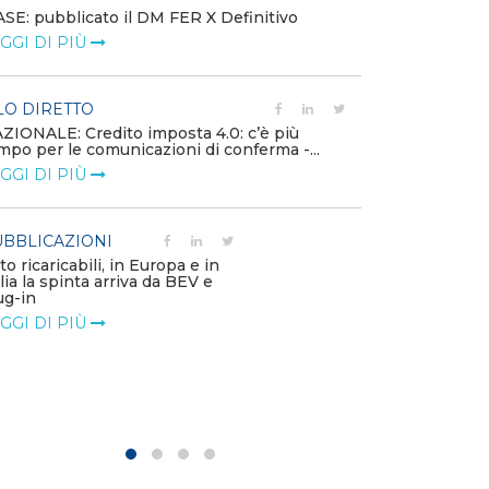
SE: pubblicato il DM FER X Definitivo
Energia in tran
GGI DI PIÙ
connesse e nuo
mercato
LEGGI DI PIÙ
LO DIRETTO
ZIONALE: Credito imposta 4.0: c’è più
mpo per le comunicazioni di conferma -...
PUBBLICAZIO
GGI DI PIÙ
Minerali critici
diventa priorit
LEGGI DI PIÙ
BBLICAZIONI
to ricaricabili, in Europa e in
alia la spinta arriva da BEV e
POLICY
ug-in
Modalità di ri
GGI DI PIÙ
corrispettivi un
delle component
LEGGI DI PIÙ