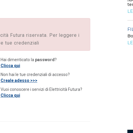
NA
te
FILO DIRETTO
/ 24-07-2026
LE
Bando: si segnala quello del MIMIT per
contributi alle PMI
LEGGI DI PIÙ
FI
icità Futura riservata. Per leggere i
Bo
o
LE
le tue credenziali
FILO DIRETTO
/ 23-07-2026
La settimana di EF - n. 27 - 2026
LEGGI DI PIÙ
Hai dimenticato la
password
?
Clicca qui
Non hai le tue credenziali di accesso?
Creale adesso >>>
Vuoi conoscere i servizi di Elettricità Futura?
Clicca qui