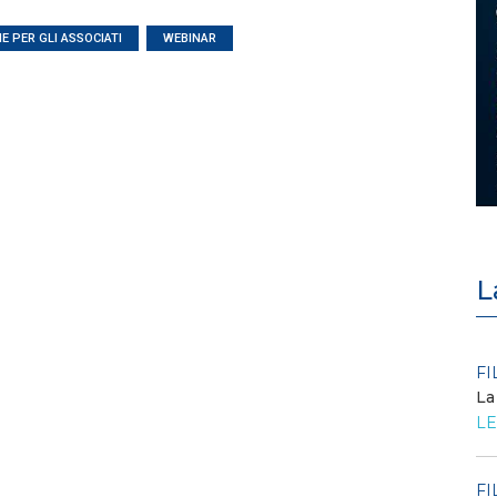
E PER GLI ASSOCIATI
WEBINAR
L
POLICY
FI
Criticità del meccanismo di
La
approvvigionamento della FCR
LE
– Allegato A.83 del Cod...
LEGGI DI PIÙ
FI