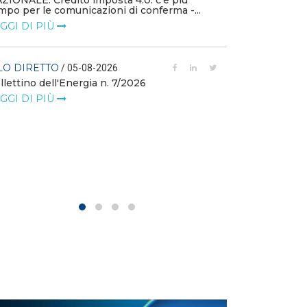
ZIONALE: Credito imposta 4.0: c’è più
mpo per le comunicazioni di conferma -...
FILO DIRETTO
GGI DI PIÙ
L'idroelettrico
GW di eolico e
nuove reti
LO DIRETTO
/ 05-08-2026
llettino dell'Energia n. 7/2026
LEGGI DI PIÙ
GGI DI PIÙ
FILO DIRETTO
MASE: al via i 
istanze di val
LEGGI DI PIÙ