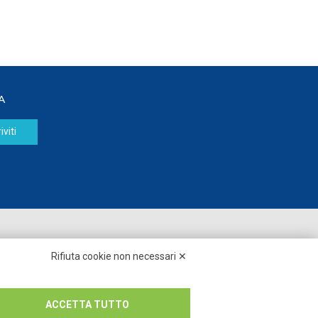
A
iviti
Seguici su:
Rifiuta cookie non necessari ✕
ACCETTA TUTTO