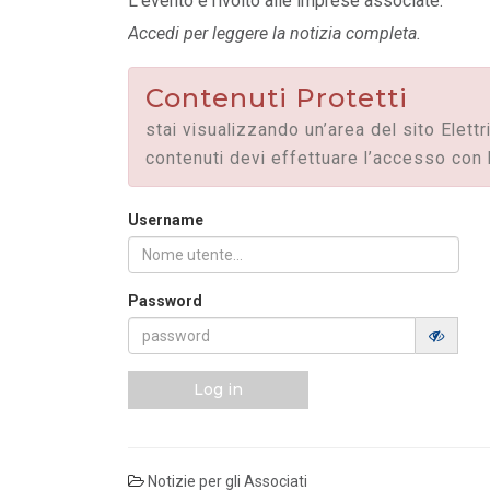
L’evento è rivolto alle imprese associate.
MASE: approvata la Guida operativa dei
Accedi per leggere la notizia completa.
Certificati Bianchi
LEGGI DI PIÙ
Contenuti Protetti
FILO DIRETTO
/ 28-07-2026
stai visualizzando un’area del sito Elettr
Mission Innovation 2.0 | Avviso Pubblic
contenuti devi effettuare l’accesso con 
Bando Idrogeno
LEGGI DI PIÙ
Username
Password
Log in
Notizie per gli Associati