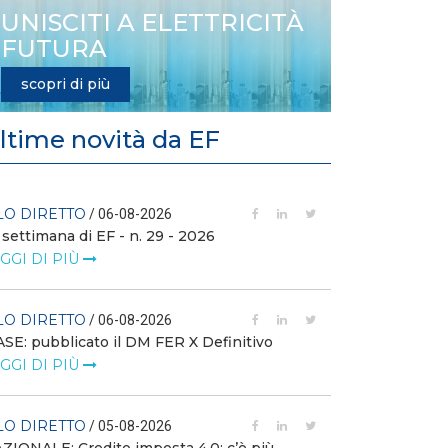
UNISCITI A ELETTRICITÀ
FUTURA
scopri di più
ltime novità da EF
LO DIRETTO
FILO DIRETTO
/ 06-08-2026
 settimana di EF - n. 29 - 2026
GSE: nuova pro
richieste sui ce
GGI DI PIÙ
LEGGI DI PIÙ
LO DIRETTO
/ 06-08-2026
FILO DIRETTO
SE: pubblicato il DM FER X Definitivo
GGI DI PIÙ
Scopri la con
Web Solution
LEGGI DI PIÙ
LO DIRETTO
/ 05-08-2026