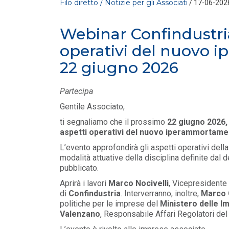
Filo diretto / Notizie per gli Associati
/ 17-06-202
Webinar Confindustria 
operativi del nuovo 
22 giugno 2026
Partecipa
Gentile Associato,
FILO DIRETTO
/ 30-07-2026
La settimana di EF - n. 28 - 2026
ti segnaliamo che il prossimo
22 giugno 2026, 
aspetti operativi del nuovo iperammortame
LEGGI DI PIÙ
L’evento approfondirà gli aspetti operativi della 
modalità attuative della disciplina definite dal
FILO DIRETTO
/ 29-07-2026
pubblicato.
NAZIONALE: In arrivo incentivi per
investimenti in Intelligenza Artificiale – L
Aprirà i lavori
Marco Nocivelli
, Vicepresidente p
di
Confindustria
. Interverranno, inoltre,
Marco 
LEGGI DI PIÙ
politiche per le imprese del
Ministero delle Im
Valenzano
, Responsabile Affari Regolatori del
FILO DIRETTO
/ 29-07-2026