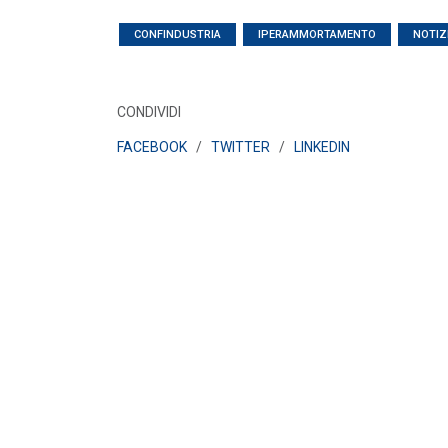
CONFINDUSTRIA
IPERAMMORTAMENTO
NOTIZI
CONDIVIDI
FACEBOOK
/
TWITTER
/
LINKEDIN
POLICY
Misure transitorie funzionali alla
riduzione dei prezzi all’ingrosso
dell’energi...
LEGGI DI PIÙ