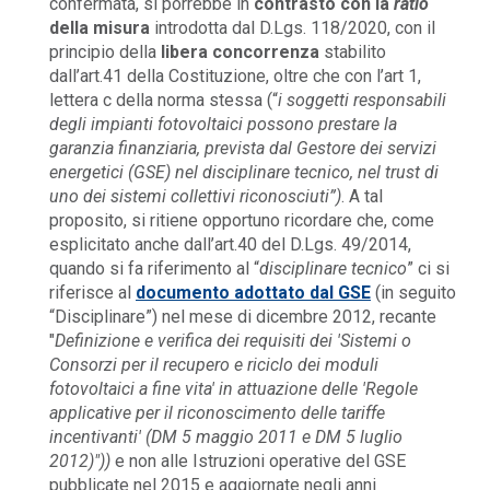
confermata, si porrebbe in
contrasto con la
ratio
della misura
introdotta dal D.Lgs. 118/2020, con il
principio della
libera concorrenza
stabilito
dall’art.41 della Costituzione, oltre che con l’art 1,
lettera c della norma stessa (“
i soggetti responsabili
degli impianti fotovoltaici possono prestare la
garanzia finanziaria, prevista dal Gestore dei servizi
energetici (GSE) nel disciplinare tecnico, nel trust di
uno dei sistemi collettivi riconosciuti”)
. A tal
proposito, si ritiene opportuno ricordare che, come
esplicitato anche dall’art.40 del D.Lgs. 49/2014,
quando si fa riferimento al “
disciplinare tecnico
” ci si
riferisce al
documento adottato dal GSE
(in seguito
“Disciplinare”) nel mese di dicembre 2012, recante
"
Definizione e verifica dei requisiti dei 'Sistemi o
Consorzi per il recupero e riciclo dei moduli
fotovoltaici a fine vita' in attuazione delle 'Regole
applicative per il riconoscimento delle tariffe
incentivanti' (DM 5 maggio 2011 e DM 5 luglio
2012)"))
e non alle Istruzioni operative del GSE
pubblicate nel 2015 e aggiornate negli anni