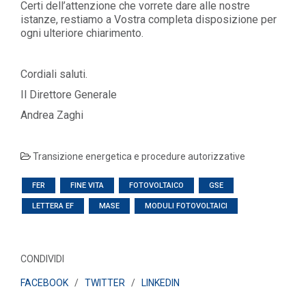
Certi dell’attenzione che vorrete dare alle nostre
istanze, restiamo a Vostra completa disposizione per
ogni ulteriore chiarimento.
Cordiali saluti.
Il Direttore Generale
Andrea Zaghi
Transizione energetica e procedure autorizzative
FER
FINE VITA
FOTOVOLTAICO
GSE
LETTERA EF
MASE
MODULI FOTOVOLTAICI
CONDIVIDI
FACEBOOK
/
TWITTER
/
LINKEDIN