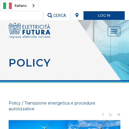
Italiano
CERCA
LOG IN
Toggle
navigati
POLICY
Policy / Transizione energetica e procedure
autorizzative