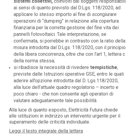
sistemi collettivi,
coinvolti dai soggetti responsabili
ai sensi di quanto previsto dal D.Lgs. 118/2020, ad
applicare lo stesso importo al fine di scongiurare
operazioni di “dumping” in relazione alla copertura
finanziaria per la corretta gestione del fine vita dei
pannelli fotovoltaici. Tale interpretazione, se
confermata, si porrebbe in contrasto con la ratio della
misura introdotta dal D.Lgs. 118/2020, con il principio
della libera concorrenza, oltre che con l’art 1, lettera c
della norma stessa;
si ribadisce la necessità di rivedere
tempistiche
,
previste dalle Istruzioni operative GSE, entro le quali
aderire all’opzione introdotta dal D. Lgs.118/2020,
alla luce dell’attuale quadro regolatorio – incerto e
poco chiaro - che non consente agli operatori di
valutare adeguatamente tale possibilità.
Alla luce di quanto esposto, Elettricità Futura chiede
alle istituzioni in indirizzo un intervento urgente per il
superamento delle criticità individuate.
Leggi il testo integrale della lettera