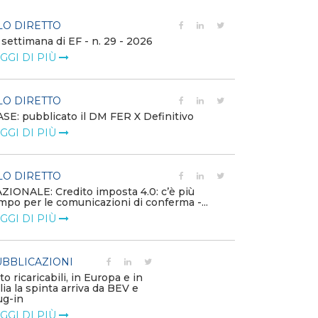
LO DIRETTO
FILO DIRETTO
 settimana di EF - n. 29 - 2026
Bollettino dell
GGI DI PIÙ
LEGGI DI PIÙ
LO DIRETTO
EVENTI E FO
SE: pubblicato il DM FER X Definitivo
Energia in tran
GGI DI PIÙ
connesse e nuo
mercato
LEGGI DI PIÙ
LO DIRETTO
ZIONALE: Credito imposta 4.0: c’è più
mpo per le comunicazioni di conferma -...
PUBBLICAZIO
GGI DI PIÙ
Minerali critici
diventa priorit
LEGGI DI PIÙ
BBLICAZIONI
to ricaricabili, in Europa e in
alia la spinta arriva da BEV e
POLICY
ug-in
Modalità di ri
GGI DI PIÙ