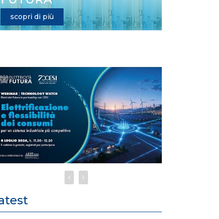
scopri di più
atest