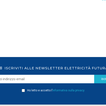
GSE: nuova procedura semplificata per le
richieste sui certificati bianchi
LEGGI DI PIÙ
ISCRIVITI ALLE NEWSLETTER ELETTRICITÀ FUTUR
iscr
Ho letto e accetto l’
informativa sulla privacy