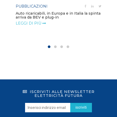
PUBBLICAZIONI
PO
Auto ricaricabili, in Europa e in Italia la spinta
arriva da BEV e plug-in
Mo
va
LEGGI DI PIÙ
LE
ISCRIVITI ALLE NEWSLETTER
ELETTRICITÀ FUTURA
iscriviti