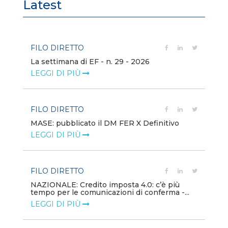
Latest
FILO DIRETTO
FI
La settimana di EF - n. 29 - 2026
Bo
LEGGI DI PIÙ
LE
FILO DIRETTO
EV
MASE: pubblicato il DM FER X Definitivo
En
eq
LEGGI DI PIÙ
LE
FILO DIRETTO
PU
NAZIONALE: Credito imposta 4.0: c’è più
tempo per le comunicazioni di conferma -...
Min
gl
LEGGI DI PIÙ
LE