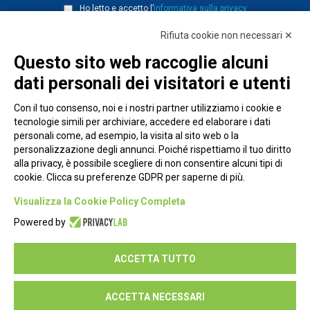
Ho letto e accetto l’
informativa sulla privacy
Rifiuta cookie non necessari ✕
Questo sito web raccoglie alcuni
dati personali dei visitatori e utenti
Con il tuo consenso, noi e i nostri partner utilizziamo i cookie e
tecnologie simili per archiviare, accedere ed elaborare i dati
personali come, ad esempio, la visita al sito web o la
personalizzazione degli annunci. Poiché rispettiamo il tuo diritto
alla privacy, è possibile scegliere di non consentire alcuni tipi di
cookie. Clicca su preferenze GDPR per saperne di più.
Piazza Alessandria, 24 - 00198 Roma
Visualizza la Cookie Policy Completa
Privacy Policy
Powered by
Cookie Policy
ACCETTA TUTTO
Seguici su:
ACCETTA NECESSARI