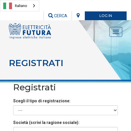
Italiano
CERCA
LOG IN
Toggle
navigati
REGISTRATI
Registrati
Scegli il tipo di registrazione:
Società (scrivi la ragione sociale):