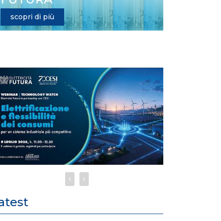
scopri di più
atest