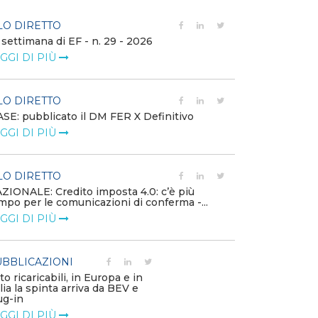
LO DIRETTO
FILO DIRETTO
 settimana di EF - n. 29 - 2026
Bollettino dell
GGI DI PIÙ
LEGGI DI PIÙ
LO DIRETTO
EVENTI E FO
SE: pubblicato il DM FER X Definitivo
Energia in tran
GGI DI PIÙ
connesse e nuo
mercato
LEGGI DI PIÙ
LO DIRETTO
ZIONALE: Credito imposta 4.0: c’è più
mpo per le comunicazioni di conferma -...
PUBBLICAZIO
GGI DI PIÙ
Minerali critici
diventa priorit
LEGGI DI PIÙ
BBLICAZIONI
to ricaricabili, in Europa e in
alia la spinta arriva da BEV e
POLICY
ug-in
Modalità di ri
GGI DI PIÙ