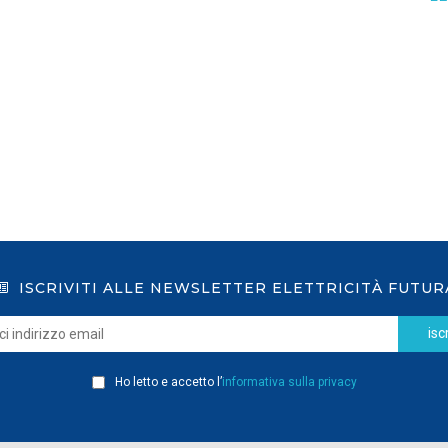
GSE: nuova procedura semplificata per le
richieste sui certificati bianchi
LEGGI DI PIÙ
ISCRIVITI ALLE NEWSLETTER ELETTRICITÀ FUTUR
iscr
Ho letto e accetto l’
informativa sulla privacy