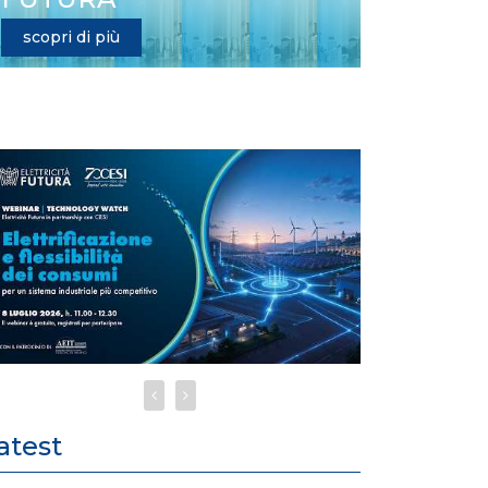
scopri di più
atest