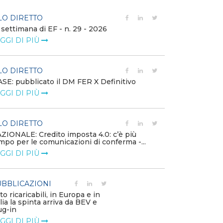
LO DIRETTO
FILO DIRETTO
 settimana di EF - n. 29 - 2026
Bollettino dell
GGI DI PIÙ
LEGGI DI PIÙ
LO DIRETTO
EVENTI E FO
SE: pubblicato il DM FER X Definitivo
Energia in tran
GGI DI PIÙ
connesse e nuo
mercato
LEGGI DI PIÙ
LO DIRETTO
ZIONALE: Credito imposta 4.0: c’è più
mpo per le comunicazioni di conferma -...
PUBBLICAZIO
GGI DI PIÙ
Minerali critici
diventa priorit
LEGGI DI PIÙ
BBLICAZIONI
to ricaricabili, in Europa e in
alia la spinta arriva da BEV e
POLICY
ug-in
Modalità di ri
GGI DI PIÙ