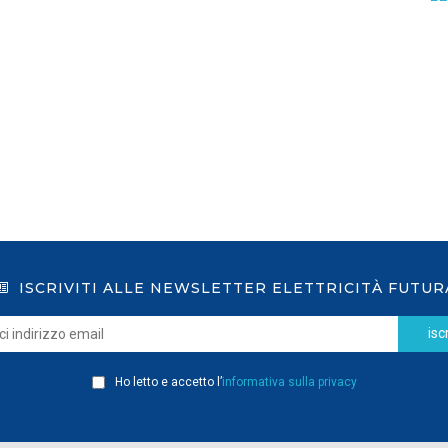
GSE: nuova procedura semplificata per le
richieste sui certificati bianchi
LEGGI DI PIÙ
ISCRIVITI ALLE NEWSLETTER ELETTRICITÀ FUTUR
iscr
Ho letto e accetto l’
informativa sulla privacy