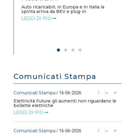
POLICY
Modalità di rimborso dei corrispettivi
PO
unitari variabili e delle componenti addi...
Ag
LEGGI DI PIÙ
de
LE
Comunicati Stampa
Comunicati Stampa
/ 16-06-2026
Elettricità Futura: gli aumenti non riguardano le
bollette elettriche
LEGGI DI PIÙ
Comunicati Stampa
/ 16-06-2026