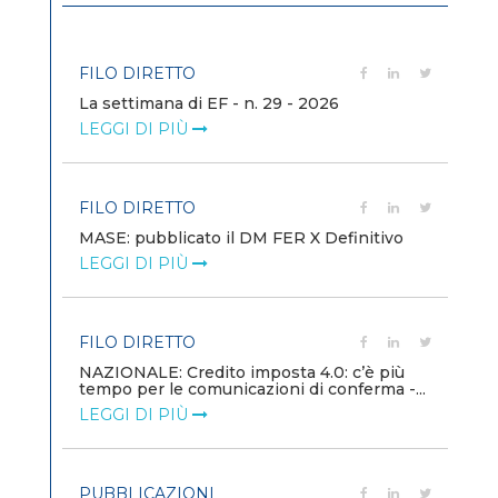
FILO DIRETTO
PO
Bollettino dell'Energia n. 7/2026
Mi
dei
LEGGI DI PIÙ
LE
EVENTI E FORMAZIONE
PO
o
Energia in transizione: reti connesse e
nuovi equilibri di mercato
Di
de
LEGGI DI PIÙ
LE
PUBBLICAZIONI
ù
PO
-...
Minerali critici, la sicurezza diventa priorità
globale
Se
Ba
LEGGI DI PIÙ
gar
LE