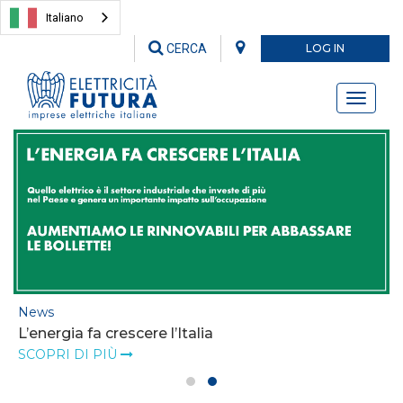
Italiano
CERCA
LOG IN
Toggle
navigati
News
L’energia fa crescere l’Italia
SCOPRI DI PIÙ