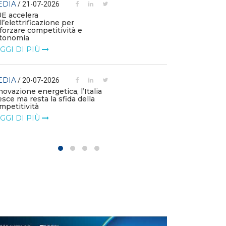
EDIA
/ 21-07-2026
MEDIA
/ 03-07
UE accelera
ll’elettrificazione per
Le flotte azien
fforzare competitività e
emissioni e die
tonomia
l’elettrificazio
GGI DI PIÙ
LEGGI DI PIÙ
EDIA
MEDIA
/ 20-07-2026
/ 01-07
novazione energetica, l’Italia
Le imprese chi
esce ma resta la sfida della
di accelerare su
mpetitività
LEGGI DI PIÙ
GGI DI PIÙ