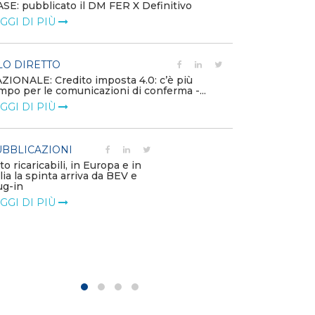
SE: pubblicato il DM FER X Definitivo
Energia in tran
GGI DI PIÙ
connesse e nuo
mercato
LEGGI DI PIÙ
LO DIRETTO
ZIONALE: Credito imposta 4.0: c’è più
mpo per le comunicazioni di conferma -...
PUBBLICAZIO
GGI DI PIÙ
Minerali critici
diventa priorit
LEGGI DI PIÙ
BBLICAZIONI
to ricaricabili, in Europa e in
alia la spinta arriva da BEV e
POLICY
ug-in
Modalità di ri
GGI DI PIÙ
corrispettivi un
delle component
LEGGI DI PIÙ