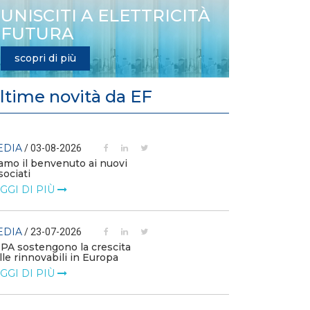
UNISCITI A ELETTRICITÀ
FUTURA
scopri di più
ltime novità da EF
EDIA
MEDIA
/ 03-08-2026
/ 14-07
amo il benvenuto ai nuovi
L’efficienza e
sociati
competitività 
GGI DI PIÙ
LEGGI DI PIÙ
EDIA
MEDIA
/ 23-07-2026
/ 09-07
PPA sostengono la crescita
Technology Wa
lle rinnovabili in Europa
Elettrificazione
consumi per un
GGI DI PIÙ
LEGGI DI PIÙ