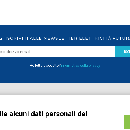
ISCRIVITI ALLE NEWSLETTER ELETTRICITÀ FUTUR
iscr
Ho letto e accetto l’
informativa sulla privacy
Home
Pubblicazioni
Registrati
Media
ie alcuni dati personali dei
MyPage
Eventi e Formazione
Chi siamo
Contatti