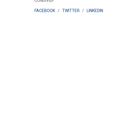
CONDIVIDI
POLICY
FACEBOOK
/
TWITTER
/
LINKEDIN
Disposizioni funzionali al
riconoscimento del contributo
straordinario volontari...
LEGGI DI PIÙ
POLICY
Sezione degli annunci qualificati
della Bacheca PPA e ruolo del
GSE come garante...
LEGGI DI PIÙ
POLICY
Aggiornamento Allegato A.18 e
Capitolo 1A del Codice di Rete
LEGGI DI PIÙ