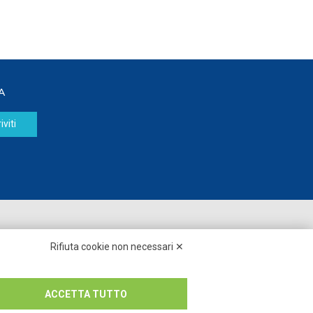
A
iviti
Seguici su:
Rifiuta cookie non necessari ✕
ACCETTA TUTTO