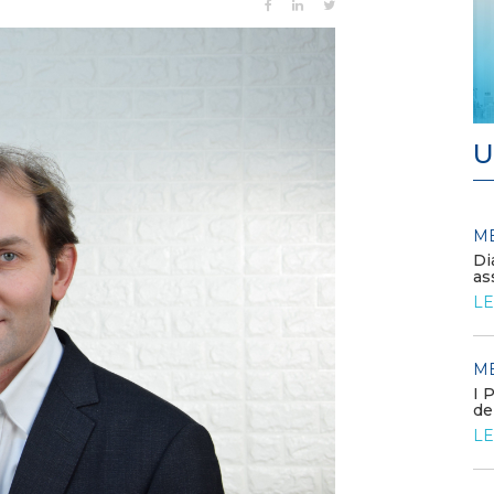
U
MEDIA
M
/ 09-06-2026
La Commissione europea
Di
approva il FER X
as
LEGGI DI PIÙ
LE
MEDIA
M
/ 05-06-2026
Elettrificare l’industria per
I 
rafforzare la competitività
de
europea
LE
LEGGI DI PIÙ