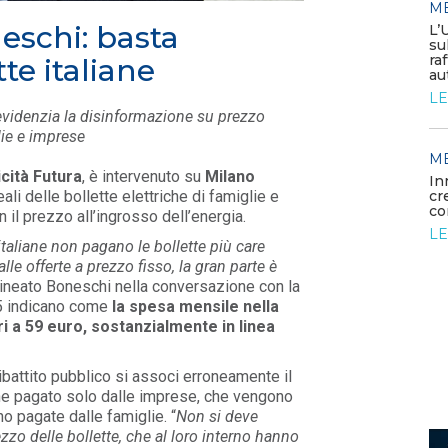
M
MEDIA
/ 26-05-2026
neschi: basta
L’
rdano
La generazione elettrica da
su
fonti fossili entra in una fase di
ra
te italiane
declino struttura...
au
LEGGI DI PIÙ
LE
evidenzia la disinformazione su prezzo
glie e imprese
MEDIA
M
/ 22-05-2026
icità Futura
, è intervenuto su
Milano
Diamo il benvenuto a un nuovo
In
li delle bollette elettriche di famiglie e
associato
cr
co
l prezzo all’ingrosso dell’energia.
LEGGI DI PIÙ
LE
italiane non pagano le bollette più care
le offerte a prezzo fisso, la gran parte è
ineato Boneschi nella conversazione con la
 indicano come
la spesa mensile nella
ari a 59 euro, sostanzialmente in linea
battito pubblico si associ erroneamente il
ene pagato solo dalle imprese, che vengono
o pagate dalle famiglie. “
Non si deve
ezzo delle bollette, che al loro interno hanno