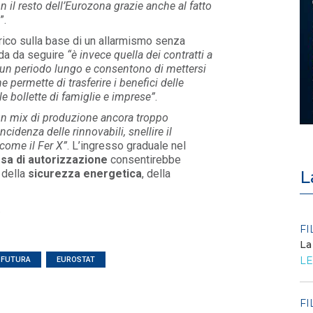
 il resto dell’Eurozona grazie anche al fatto
”.
rico sulla base di un allarmismo senza
da da seguire
“è invece quella dei contratti a
 un periodo lungo e consentono di mettersi
e permette di trasferire i benefici delle
le bollette di famiglie e imprese”
.
un mix di produzione ancora troppo
cidenza delle rinnovabili, snellire il
come il Fer X”
. L’ingresso graduale nel
esa di autorizzazione
consentirebbe
a della
sicurezza energetica
, della
L
.
POLICY
FI
Criticità del meccanismo di
La
approvvigionamento della FCR
LE
À FUTURA
EUROSTAT
– Allegato A.83 del Cod...
LEGGI DI PIÙ
FI