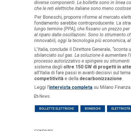
diverse componenti. Le bollette sono in linea con
che le reti elettriche italiane sono meno costose
Per Boneschi, proporre riforme al mercato elett
fondamento sarebbe controproducente. La stra
lungo termine (PPA), che fissano un prezzo per
al riparo dalle oscillazioni. Sono lo strumento ch
rinnovabili, oggi la tecnologia più economica, al
L’Italia, conclude il Direttore Generale,
“sconta 
sbilanciato sul gas. La soluzione è aumentare l’in
processo autorizzativo e spingere su strumenti 
sistema degli
oltre 150 GW di progetti in att
all’Italia di fare passi in avanti decisivi sul tem
competitività
e della
decarbonizzazione
.
Leggi l’
intervista completa
su Milano Finanza
POLICY
News
Misure transitorie funzionali alla
riduzione dei prezzi all’ingrosso
BOLLETTE ELETTRICHE
BONESCHI
ELETTRICIT
dell’energi...
LEGGI DI PIÙ