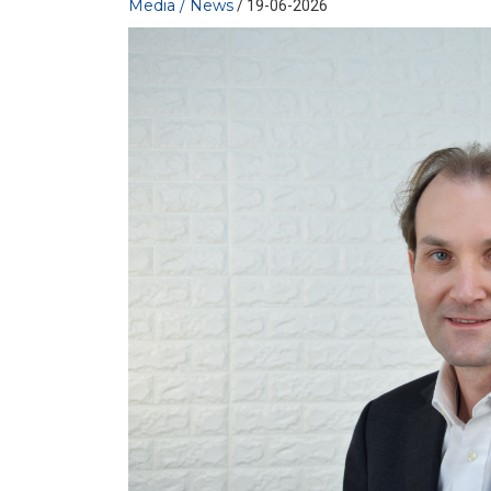
Media / News
/ 19-06-2026
MEDIA
/ 23-06-2026
Rinnovabili e competitività: fino
a 42 miliardi di PIL con il
raggiungimento dei...
LEGGI DI PIÙ
MEDIA
/ 16-06-2026
Elettricità Futura, Italia Solare e ANEV:
coniugare tutela del patrimonio olivic...
LEGGI DI PIÙ