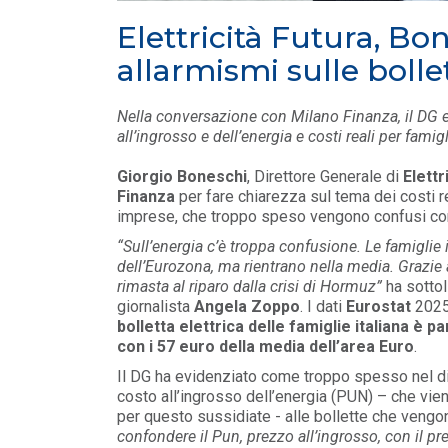
MEDIA
/ 16-06-2026
Elettricità Futura, Bo
Elettricità Futura: gli aumenti non rigua
le bollette elettriche
allarmismi sulle bollet
LEGGI DI PIÙ
Nella conversazione con Milano Finanza, il DG 
all’ingrosso e dell’energia e costi reali per fami
MEDIA
/ 11-06-2026
Europa, prezzi elettrici stabili
Giorgio Boneschi
, Direttore Generale di
Elettr
nel 2025. Italia allineata alla
Finanza
per fare chiarezza sul tema dei costi rea
media
imprese, che troppo speso vengono confusi con i
LEGGI DI PIÙ
“Sull’energia c’è troppa confusione. Le famiglie 
dell’Eurozona, ma rientrano nella media. Grazie al
rimasta al riparo dalla crisi di Hormuz”
ha sottol
giornalista
Angela Zoppo
. I dati
Eurostat
2025
bolletta elettrica delle famiglie italiana è p
con i 57 euro della media dell’area Euro
.
Il DG ha evidenziato come troppo spesso nel di
costo all’ingrosso dell’energia (PUN) – che vi
per questo sussidiate - alle bollette che vengon
confondere il Pun, prezzo all’ingrosso, con il pr