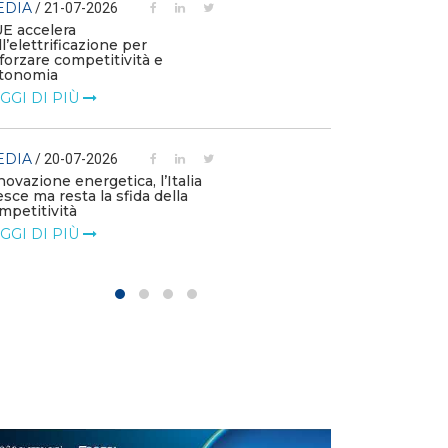
EDIA
/ 21-07-2026
MEDIA
/ 03-07
UE accelera
ll’elettrificazione per
Le flotte azien
fforzare competitività e
emissioni e die
tonomia
l’elettrificazio
GGI DI PIÙ
LEGGI DI PIÙ
EDIA
MEDIA
/ 20-07-2026
/ 01-07
novazione energetica, l’Italia
Le imprese chi
esce ma resta la sfida della
di accelerare su
mpetitività
LEGGI DI PIÙ
GGI DI PIÙ