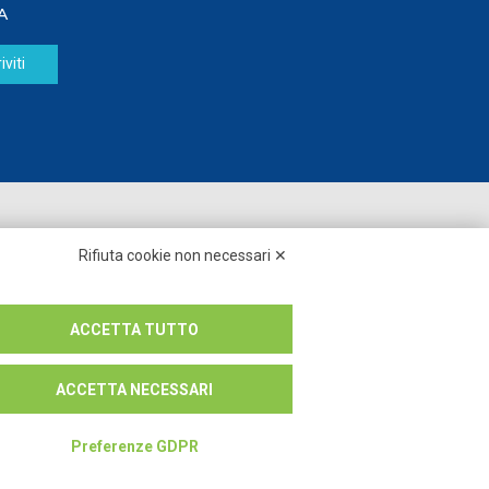
A
iviti
Seguici su:
Rifiuta cookie non necessari ✕
ACCETTA TUTTO
ACCETTA NECESSARI
Preferenze GDPR