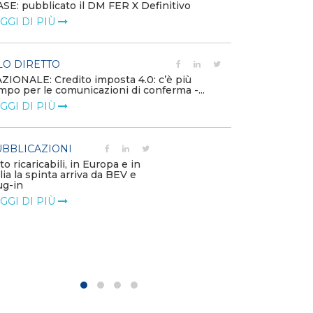
SE: pubblicato il DM FER X Definitivo
Energia in tran
GGI DI PIÙ
connesse e nuo
mercato
LEGGI DI PIÙ
LO DIRETTO
ZIONALE: Credito imposta 4.0: c’è più
mpo per le comunicazioni di conferma -...
PUBBLICAZIO
GGI DI PIÙ
Minerali critici
diventa priorit
LEGGI DI PIÙ
BBLICAZIONI
to ricaricabili, in Europa e in
alia la spinta arriva da BEV e
POLICY
ug-in
Modalità di ri
GGI DI PIÙ
corrispettivi un
delle component
LEGGI DI PIÙ