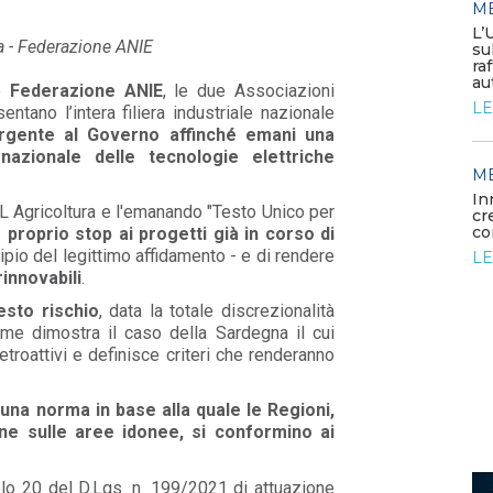
M
MEDIA
/ 05-06-2026
L’
a - Federazione ANIE
Elettrificare l’industria per
su
rafforzare la competitività
ra
europea
au
e
Federazione ANIE
, le due Associazioni
LEGGI DI PIÙ
LE
ntano l’intera filiera industriale nazionale
urgente al Governo affinché emani una
nazionale delle tecnologie elettriche
MEDIA
M
/ 26-05-2026
rdano
La generazione elettrica da
In
L Agricoltura e l'emanando "Testo Unico per
fonti fossili entra in una fase di
cr
declino struttura...
co
 proprio stop ai progetti già in corso di
cipio del legittimo affidamento - e di rendere
LEGGI DI PIÙ
LE
rinnovabili
.
esto rischio
, data la totale discrezionalità
me dimostra il caso della Sardegna il cui
etroattivi e definisce criteri che renderanno
na norma in base alla quale le Regioni,
one sulle aree idonee, si conformino ai
colo 20 del D.Lgs. n. 199/2021 di attuazione