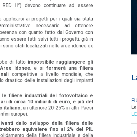
va RED II”) devono continuare ad essere
applicarsi ai progetti per i quali sia stata
mministrative necessarie ad ottenere
n coerenza con quanto fatto dal Governo con
anno essere fatti salvi tutti i progetti, già in
 sono stati localizzati nelle aree idonee ex
ebbe di fatto
impossibile raggiungere gli
 Aree Idonee
, e si
fermerà una filiera
onali
competitive a livello mondiale, che
L
o drastico delle installazioni degli impianti
 le filiere industriali del fotovoltaico e
POLICY
FI
ri di circa 10 miliardi di euro
,
e più del
Criticità del meccanismo di
La
 italiano,
un ulteriore 20-25% in altri Paesi
approvvigionamento della FCR
nfini europei.
LE
– Allegato A.83 del Cod...
ivanti dallo sviluppo della filiera delle
LEGGI DI PIÙ
trebbero equivalere fino al 2% del PIL
FI
olidamento della filiera industriale e della