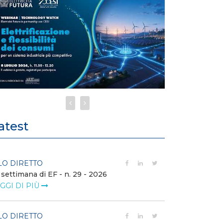
atest
LO DIRETTO
FILO DIRETTO
 settimana di EF - n. 29 - 2026
Bollettino dell
GGI DI PIÙ
LEGGI DI PIÙ
LO DIRETTO
EVENTI E FO