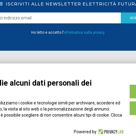
ISCRIVITI ALLE NEWSLETTER ELETTRICITÀ FUTUR
iscr
Ho letto e accetto l’
informativa sulla privacy
Home
Pubblicazioni
Registrati
Media
ie alcuni dati personali dei
MyPage
Eventi e Formazione
Chi siamo
Contatti
tilizziamo i cookie e tecnologie simili per archiviare, accedere ed
Filo diretto
Credits
 la visita al sito web o la personalizzazione degli annunci.
Policy
, è possibile scegliere di non consentire alcuni tipi di cookie. Clicca
Privacy Policy
Cookie Policy
Powered by