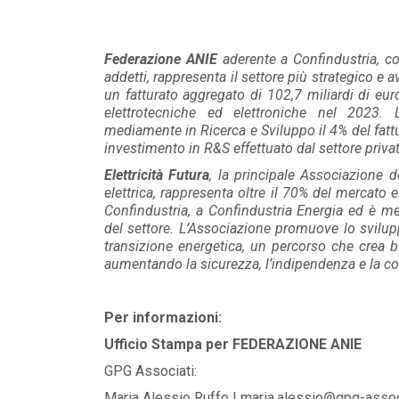
Federazione ANIE
aderente a Confindustria, c
addetti, rappresenta il settore più strategico e av
un fatturato aggregato di 102,7 miliardi di eur
elettrotecniche ed elettroniche nel 2023.
mediamente in Ricerca e Sviluppo il 4% del fatt
investimento in R&S effettuato dal settore privato
Elettricità Futura
, la principale Associazione de
elettrica, rappresenta oltre il 70% del mercato el
Confindustria, a Confindustria Energia ed è m
del settore. L’Associazione promuove lo svilupp
transizione energetica, un percorso che crea 
aumentando la sicurezza, l’indipendenza e la comp
Per informazioni:
Ufficio Stampa per FEDERAZIONE ANIE
GPG Associati:
Maria Alessio Ruffo | maria.alessio@gpg-assoc