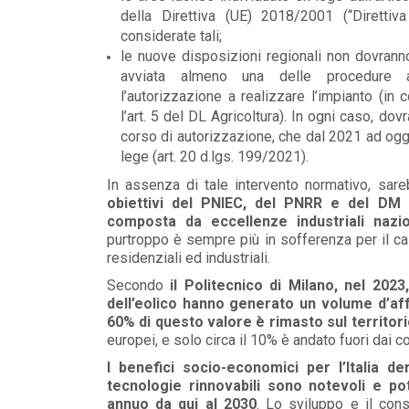
della Direttiva (UE) 2018/2001 (“Diretti
considerate tali;
le nuove disposizioni regionali non dovranno 
avviata almeno una delle procedure a
l’autorizzazione a realizzare l’impianto (i
l’art. 5 del DL Agricoltura). In ogni caso, dovr
corso di autorizzazione, che dal 2021 ad oggi
lege (art. 20 d.lgs. 199/2021).
In assenza di tale intervento normativo, sar
obiettivi del PNIEC, del PNRR e del DM
composta da eccellenze industriali nazi
purtroppo è sempre più in sofferenza per il cal
residenziali ed industriali.
Secondo
il Politecnico di Milano, nel 2023,
POLICY
dell’eolico hanno generato un volume d’affa
Misure transitorie funzionali alla
60% di questo valore è rimasto sul territorio
riduzione dei prezzi all’ingrosso
europei, e solo circa il 10% è andato fuori dai co
dell’energi...
I benefici socio-economici per l’Italia der
LEGGI DI PIÙ
tecnologie rinnovabili sono notevoli e po
annuo da qui al 2030
. Lo sviluppo e il cons