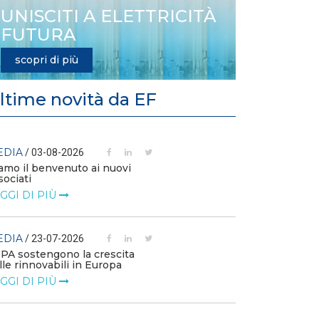
UNISCITI A ELETTRICITÀ
FUTURA
scopri di più
ltime novità da EF
EDIA
MEDIA
/ 03-08-2026
/ 14-07
amo il benvenuto ai nuovi
L’efficienza e
sociati
competitività 
GGI DI PIÙ
LEGGI DI PIÙ
EDIA
MEDIA
/ 23-07-2026
/ 09-07
PPA sostengono la crescita
Technology Wa
lle rinnovabili in Europa
Elettrificazione
consumi per un
GGI DI PIÙ
LEGGI DI PIÙ