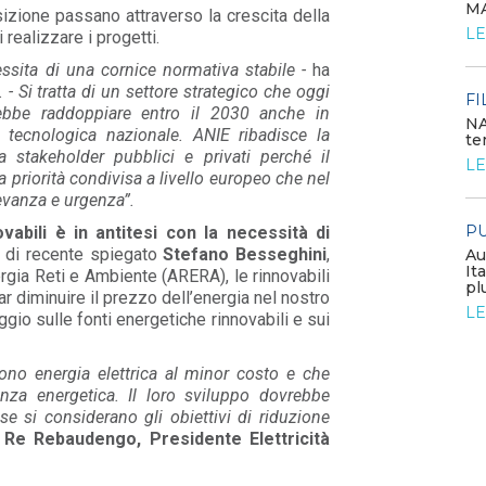
MA
sizione passano attraverso la crescita della
POLICY
LE
 realizzare i progetti.
Costi di adeguamento per
l’installazione dell’UPDM sugli
ecessita di una cornice normativa stabile -
ha
impianti di produzione ...
. - Si tratta di un settore strategico che oggi
LEGGI DI PIÙ
FI
rebbe raddoppiare entro il 2030 anche in
NA
a tecnologica nazionale. ANIE ribadisce la
te
 stakeholder pubblici e privati perché il
EVENTI E FORMAZIONE
LE
 priorità condivisa a livello europeo che nel
evanza e urgenza”.
Congresso annuale ATI 2026
PU
vabili è in antitesi con la necessità di
LEGGI DI PIÙ
a di recente spiegato
Stefano Besseghini
,
Au
It
rgia Reti e Ambiente (ARERA), le rinnovabili
pl
ar diminuire il prezzo dell’energia nel nostro
FILO DIRETTO
LE
o sulle fonti energetiche rinnovabili e sui
GSE: nuova procedura semplificata per le
richieste sui certificati bianchi
LEGGI DI PIÙ
ono energia elettrica al minor costo e che
nza energetica. Il loro sviluppo dovrebbe
se si considerano gli obiettivi di riduzione
Re Rebaudengo, Presidente Elettricità