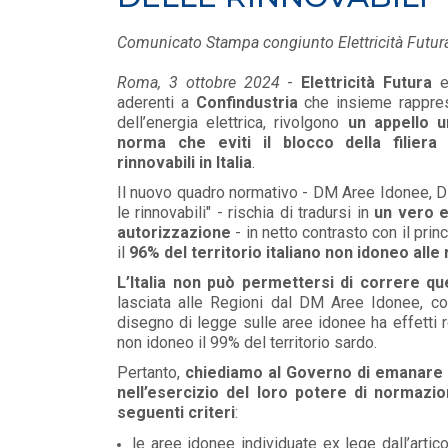
MEDIA
/ 16-06-2026
Comunicato Stampa congiunto Elettricità Futur
Elettricità Futura, Italia Solare e ANEV:
coniugare tutela del patrimonio olivic...
Roma, 3 ottobre 2024
-
Elettricità Futura
LEGGI DI PIÙ
aderenti a
Confindustria
che insieme rapprese
dell’energia elettrica, rivolgono
un appello 
norma che eviti il blocco della filiera 
MEDIA
/ 16-06-2026
rinnovabili in Italia
.
Elettricità Futura: gli aumenti non rigua
Il nuovo quadro normativo - DM Aree Idonee, D
le bollette elettriche
le rinnovabili" - rischia di tradursi in
un vero e
LEGGI DI PIÙ
autorizzazione
- in netto contrasto con il prin
il
96% del territorio italiano non idoneo alle 
L’Italia non può permettersi di correre qu
lasciata alle Regioni dal DM Aree Idonee, co
disegno di legge sulle aree idonee ha effetti r
non idoneo il 99% del territorio sardo.
Pertanto,
chiediamo al Governo di emanare u
nell’esercizio del loro potere di normazi
seguenti criteri
:
le aree idonee individuate ex lege dall’arti