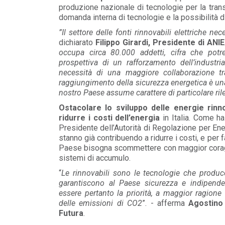
produzione nazionale di tecnologie per la tran
POLICY
domanda interna di tecnologie e la possibilità di
Disposizioni funzionali al
riconoscimento del contributo
”Il settore delle fonti rinnovabili elettriche n
straordinario volontari...
dichiarato
Filippo Girardi, Presidente di
ANIE
LEGGI DI PIÙ
occupa circa 80.000 addetti, cifra che pot
prospettiva di un rafforzamento dell’industri
necessità di una maggiore collaborazione tra
POLICY
raggiungimento della sicurezza energetica è una
Sezione degli annunci qualificati
nostro Paese assume carattere di particolare ril
della Bacheca PPA e ruolo del
GSE come garante...
Ostacolare lo sviluppo delle energie rinno
LEGGI DI PIÙ
ridurre i costi dell’energia
in Italia. Come h
Presidente dell’Autorità di Regolazione per Ene
stanno già contribuendo a ridurre i costi, e per f
POLICY
Paese bisogna scommettere con maggior coraggi
Aggiornamento Allegato A.18 e
sistemi di accumulo.
Capitolo 1A del Codice di Rete
“
Le rinnovabili sono le tecnologie che produc
LEGGI DI PIÙ
garantiscono al Paese sicurezza e indipende
essere pertanto la priorità, a maggior ragione 
delle emissioni di CO2
”. - afferma
Agostino 
Futura
.