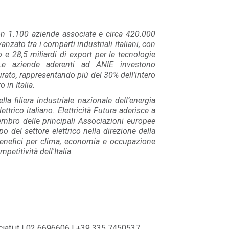
on 1.100 aziende associate e circa 420.000
anzato tra i comparti industriali italiani, con
o e 28,5 miliardi di export per le tecnologie
 Le aziende aderenti ad ANIE investono
urato, rappresentando più del 30% dell’intero
 in Italia.
lla filiera industriale nazionale dell’energia
ettrico italiano. Elettricità Futura aderisce a
embro delle principali Associazioni europee
o del settore elettrico nella direzione della
benefici per clima, economia e occupazione
etitività dell'Italia.
iati.it | 02 6696606 | +39 335 7450537