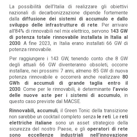
La possibilità dell’Italia di realizzare gli obiettivi
nazionali di decarbonizzazione dipende fortemente
dalla
diffusione dei sistemi di accumulo e dallo
sviluppo delle infrastrutture di rete
. Per arrivare
all’84% di rinnovabili nel mix elettrico, servono
143 GW
di potenza totale rinnovabile installata in Italia al
2030
. A fine 2023, in Italia erano installati 66 GW di
potenza rinnovabile.
Per raggiungere i 143 GW, tenendo conto che 8 GW
degli attuali 66 GW diventeranno obsoleti, occorre
installare, nei prossimi 7 anni, almeno 85 GW di nuova
potenza rinnovabile e occorrerà anche realizzare
80
GWh di accumuli di grande taglia entro il
2030
. Come per le rinnovabili, è determinante
l’avvio
delle nuove aste per i sistemi di accumulo
, in
questo caso previste dal MACSE.
Rinnovabili, accumuli
, il Green Tonic della transizione
non sarebbe un cocktail completo senza
le reti
. Le
reti
elettriche italiane
sono un asset strategico della
sicurezza del nostro Paese, e gli
operatori di rete
sono eccellenze industriali nell’innovazione