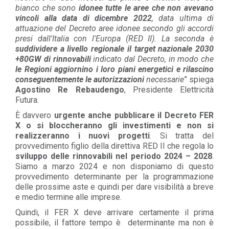
bianco che sono
idonee tutte le aree che non avevano
vincoli alla data di dicembre 2022
, data ultima di
attuazione del Decreto aree idonee secondo gli accordi
presi dall'Italia con l'Europa (RED II). La seconda è
suddividere a livello regionale il target nazionale 2030
+80GW di rinnovabili
indicato dal Decreto, in modo che
le Regioni aggiornino i loro piani energetici e rilascino
conseguentemente le autorizzazioni
necessarie
” spiega
Agostino Re Rebaudengo
, Presidente Elettricità
Futura.
È davvero
urgente anche pubblicare il Decreto FER
X o si bloccheranno gli investimenti e non si
realizzeranno i nuovi progetti
. Si tratta del
provvedimento figlio della direttiva RED II che regola lo
sviluppo delle rinnovabili nel periodo 2024 – 2028
.
Siamo a marzo 2024 e non disponiamo di questo
provvedimento determinante per la programmazione
delle prossime aste e quindi per dare visibilità a breve
e medio termine alle imprese.
Quindi, il FER X deve arrivare certamente il prima
possibile, il fattore tempo è determinante ma non è