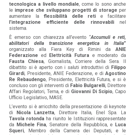
tecnologica a livello mondiale
, come lo sono anche
le
imprese che sviluppano
progetti di storage
per
aumentare la
flessibilità delle reti
e facilitare
l’integrazione efficiente delle rinnovabili
nel
sistema.
È emerso con chiarezza all’evento “
Accumuli e reti,
abilitatori della transizione energetica in Italia
”
organizzato alla Fiera Key di Rimini da
ANIE
Federazione
ed
Elettricità Futura
e moderato da
Fausta Chiesa
, Giornalista, Corriere della Sera. Il
dibattito si è aperto con i saluti introduttivi di
Filippo
Girardi
, Presidente, ANIE Federazione, e di
Agostino
Re Rebaudengo
, Presidente, Elettricità Futura, e si è
concluso con gli interventi di
Fabio Bulgarelli
, Direttore
Affari Regolatori, Terna, e di
Giovanni Di Scipio
, Capo
Ufficio Legislativo, MASE.
L’evento si è arricchito della presentazione di keynote
di
Nicola Lanzetta
, Direttore Italia, Enel Spa. La
Tavola rotonda
ha riunito le Istituzioni rappresentate
da
Michele Fina
, Senatore della Repubblica, e
Luca
Squeri
, Membro della Camera dei Deputati, e le