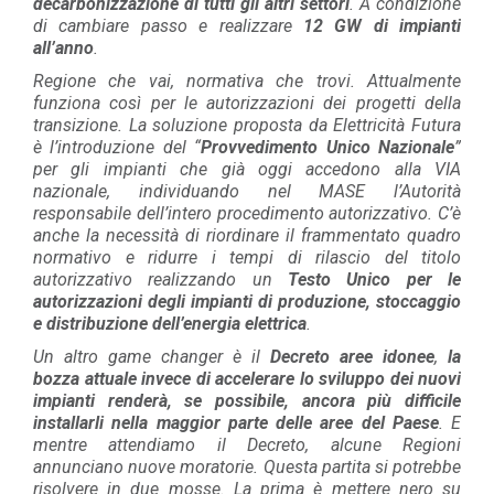
decarbonizzazione di tutti gli altri settori
.
A condizione
di cambiare passo e realizzare
12 GW di impianti
all’anno
.
Regione che vai, normativa che trovi. Attualmente
funziona così per le autorizzazioni dei progetti della
transizione. La soluzione proposta da Elettricità Futura
è l’introduzione del “
Provvedimento Unico Nazionale
”
per gli impianti che già oggi accedono alla VIA
nazionale, individuando nel MASE l’Autorità
responsabile dell’intero procedimento autorizzativo. C’è
anche la necessità di riordinare il frammentato quadro
normativo e ridurre i tempi di rilascio del titolo
autorizzativo realizzando un
Testo Unico per le
autorizzazioni degli impianti di produzione, stoccaggio
e distribuzione dell’energia elettrica
.
Un altro game changer è il
Decreto aree idonee
,
la
bozza attuale invece di accelerare lo sviluppo dei nuovi
impianti renderà, se possibile, ancora più difficile
installarli nella maggior parte delle aree del Paese
. E
mentre attendiamo il Decreto, alcune Regioni
annunciano nuove moratorie. Questa partita si potrebbe
risolvere in due mosse. La prima è mettere nero su