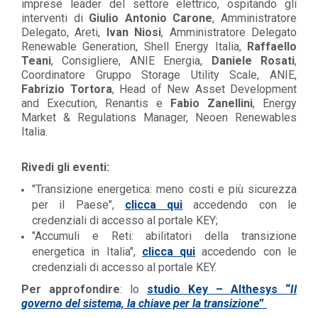
imprese leader del settore elettrico, ospitando gli
interventi di
Giulio Antonio Carone
, Amministratore
Delegato, Areti,
Ivan Niosi
, Amministratore Delegato
Renewable Generation, Shell Energy Italia,
Raffaello
Teani
, Consigliere, ANIE Energia,
Daniele Rosati
,
Coordinatore Gruppo Storage Utility Scale, ANIE,
Fabrizio Tortora
, Head of New Asset Development
and Execution, Renantis e
Fabio Zanellini
, Energy
Market & Regulations Manager, Neoen Renewables
Italia.
Rivedi gli eventi:
"Transizione energetica: meno costi e più sicurezza
per il Paese",
clicca qui
accedendo con le
credenziali di accesso al portale KEY;
"Accumuli e Reti: abilitatori della transizione
energetica in Italia",
clicca qui
accedendo con le
credenziali di accesso al portale KEY.
Per approfondire
: lo
studio Key – Althesys
“
Il
governo del sistema, la chiave per la transizione
”