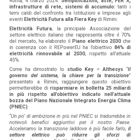
Roma, 4 marzo 2024.
Semplificazioni, aste, FER X,
infrastrutture di rete, sistemi di accumulo:
tanti i
temi caldi del confronto tra Istituzioni e Imprese agli
eventi
Elettricità Futura alla Fiera Key
di Rimini.
Elettricità Futura
, la principale Associazione del
settore elettrico italiano che rappresenta oltre il 70%
del mercato, ha elaborato il
Piano elettrico 2030
che
in coerenza con il REPowerEU ha l’obiettivo
84% di
elettricità rinnovabile al 2030
, rispetto all’attuale
45%.
Come ha dimostrato lo
studio Key – Althesys
“
Il
governo del sistema, la chiave per la transizione
”
presentato a Rimini, raggiungere questo obiettivo
permetterebbe di
risparmiare in bolletta 25 miliardi
in più rispetto all’obiettivo indicato nell’attuale
bozza del Piano Nazionale Integrato Energia Clima
(PNIEC)
.
“
Un po’ di ambizione in più nel PNIEC si tradurrebbe in
notevoli benefici aggiuntivi per il nostro Paese.
Acceleriamo la transizione laddove è più facile farlo,
il
settore elettrico può ridurre gli sforzi di