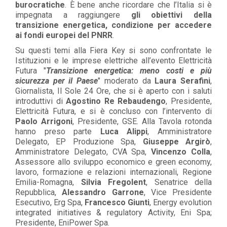
burocratiche
. È bene anche ricordare che l’Italia si è
impegnata a raggiungere
gli obiettivi della
transizione energetica, condizione per accedere
ai fondi europei del PNRR
.
Su questi temi alla Fiera Key si sono confrontate le
Istituzioni e le imprese elettriche all’evento Elettricità
Futura "
Transizione energetica: meno costi e più
sicurezza per il Paese
" moderato da
Laura Serafini
,
Giornalista, Il Sole 24 Ore, che si è aperto con i saluti
introduttivi di
Agostino Re Rebaudengo
, Presidente,
Elettricità Futura, e si è concluso con l’intervento di
Paolo Arrigoni
, Presidente, GSE. Alla Tavola rotonda
hanno preso parte
Luca Alippi
, Amministratore
Delegato, EP Produzione Spa,
Giuseppe Argirò
,
Amministratore Delegato, CVA Spa,
Vincenzo Colla
,
Assessore allo sviluppo economico e green economy,
lavoro, formazione e relazioni internazionali, Regione
Emilia-Romagna,
Silvia Fregolent
, Senatrice della
Repubblica,
Alessandro Garrone
, Vice Presidente
Esecutivo, Erg Spa,
Francesco Giunti
, Energy evolution
integrated initiatives & regulatory Activity, Eni Spa;
Presidente, EniPower Spa.