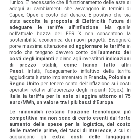
l’unico. E’ necessario che il funzionamento delle aste si
adegui ai cambiamenti che avvengono in termini di
Capex, Opex e costo del denaro.
È positivo che sia
stata
accolta la proposta di Elettricità Futura di
adeguare le tariffe all’inflazione
. Ma quelle
nell’attuale bozza del FER X non consentono la
sostenibilità economica dei nuovi progetti.
Bisognerà
porre massima attenzione ad
aggiornare le tariffe
in
modo che tengano davvero conto dell’
aumento dei
costi degli impianti
e diano agli investitori
indicazioni
di prezzo stabili, come hanno fatto altri
Paesi
.
Infatti, l’adeguamento inflattivo della tariffa
aggiudicata è stato implementato in
Francia, Polonia e
Regno Unito
per tenere conto dell’inflazione sui costi
operativi relativi all’esercizio degli impianti (Opex).
In
Italia la tariffa per le aste si aggira attorno ai 75
euro/MWh, un valore tra i più bassi d’Europa
.
Le rinnovabili restano l’opzione tecnologica più
competitiva ma non sono di certo esenti dal forte
aumento delle spese
per la logistica, del costo
delle materie prime, dei tassi di interesse
, a cui si
aggiungono gli
extra costi delle lungaggini