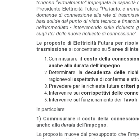
tengono “virtualmente” impegnata la capacità d
Presidente Elettricità Futura. “
Pertanto, è irrima
domande di connessione alla rete di trasmissio
basi solide dal punto di vista tecnico e finanzi
nell’immediato - intervenendo sulle richieste 
sugli iter delle nuove richieste di connessione
”.
Le
proposte di Elettricità Futura per risolv
trasmissione
si concentrano su
5 aree di int
Commisurare il
costo della connession
anche alla durata dell’impegno
.
Determinare la
decadenza delle rich
ragionevoli aspettative di conferma e atti
Prevedere per le richieste future
criteri 
Intervenire sui
corrispettivi delle conne
Intervenire sul funzionamento dei
Tavoli 
POLICY
Misure transitorie funzionali alla
In particolare:
riduzione dei prezzi all’ingrosso
dell’energi...
1) Commisurare il costo della connession
anche alla
durata
dell’impegno.
LEGGI DI PIÙ
La proposta muove dal presupposto che l’impeg