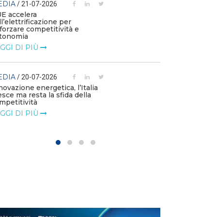
EDIA
/ 21-07-2026
MEDIA
/ 03-07
UE accelera
ll’elettrificazione per
Le flotte azien
fforzare competitività e
emissioni e die
tonomia
l’elettrificazio
GGI DI PIÙ
LEGGI DI PIÙ
EDIA
MEDIA
/ 20-07-2026
/ 01-07
novazione energetica, l’Italia
Le imprese chi
esce ma resta la sfida della
di accelerare su
mpetitività
LEGGI DI PIÙ
GGI DI PIÙ