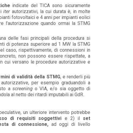
tiche
indicate del TICA sono sicuramente
li
iter
autorizzativi, la cui durata è, in molte
anti fotovoltaici e 4 anni per impianti eolici
ere l’autorizzazione quando ormai la STMG
a delle fasi principali della procedura si
anti di potenza superiore ad 1 MW la STMG
nel caso, rispettivamente, di connessioni in
oncreto, non possono essere rispettate, a
in cui versano le procedure autorizzative e
ini di validità della STMG
, e renderli più
 autorizzative, per esempio graduandoli a
osto a
screening
o VIA, e/o sia oggetto di
ola al netto dei ritardi imputabili ai GdR.
eculative, un ulteriore intervento potrebbe
so di requisiti soggettivi
e 2) il
set
hiesta di connessione,
ad oggi di livello