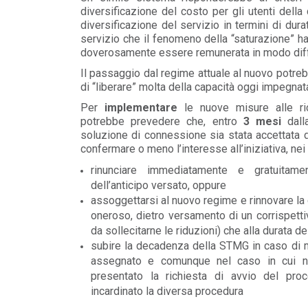
diversificazione del costo per gli utenti della
diversificazione del servizio in termini di dura
servizio che il fenomeno della “saturazione” ha
doverosamente essere remunerata in modo diff
Il passaggio dal regime attuale al nuovo potre
di “liberare” molta della capacità oggi impegnat
Per
implementare
le nuove misure alle ri
potrebbe prevedere che, entro
3 mesi
dall
soluzione di connessione sia stata accettata d
confermare o meno l’interesse all’iniziativa, ne
rinunciare immediatamente e gratuitame
dell’anticipo versato, oppure
assoggettarsi al nuovo regime e rinnovare la
oneroso, dietro versamento di un corrispetti
da sollecitarne le riduzioni) che alla durata d
subire la decadenza della STMG in caso di m
assegnato e comunque nel caso in cui no
presentato la richiesta di avvio del pro
incardinato la diversa procedura