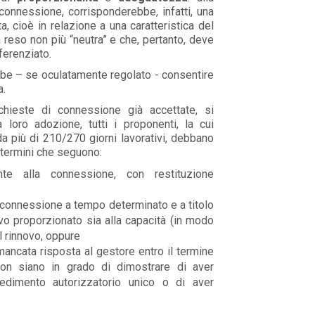
 connessione, corrisponderebbe, infatti, una
ta, cioè in relazione a una caratteristica del
 reso non più “neutra” e che, pertanto, deve
erenziato.
bbe – se oculatamente regolato - consentire
a.
chieste di connessione già accettate, si
a loro adozione, tutti i proponenti, la cui
a più di 210/270 giorni lavorativi, debbano
i termini che seguono:
nte alla connessione, con restituzione
 connessione a tempo determinato e a titolo
vo proporzionato sia alla capacità (in modo
el rinnovo, oppure
ancata risposta al gestore entro il termine
n siano in grado di dimostrare di aver
cedimento autorizzatorio unico o di aver