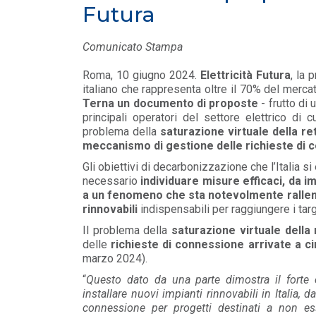
Futura
MEDIA
/ 16-06-2026
Elettricità Futura, Italia Solare e ANEV:
Comunicato Stampa
coniugare tutela del patrimonio olivic...
LEGGI DI PIÙ
Roma, 10 giugno 2024.
Elettricità Futura
, la 
italiano che rappresenta oltre il 70% del merca
Terna un documento di proposte
- frutto di
MEDIA
/ 16-06-2026
principali operatori del settore elettrico di c
Elettricità Futura: gli aumenti non rigua
problema della
saturazione virtuale della r
le bollette elettriche
meccanismo di gestione delle richieste di
LEGGI DI PIÙ
Gli obiettivi di decarbonizzazione che l’Italia
necessario
individuare misure efficaci, da 
a un fenomeno che sta
notevolmente rallent
rinnovabili
indispensabili per raggiungere i targ
Il problema della
saturazione virtuale della 
delle
richieste di connessione arrivate a c
marzo 2024).
“
Questo dato da una parte dimostra il forte e
installare nuovi impianti rinnovabili in Italia, 
connessione per progetti destinati a non ess