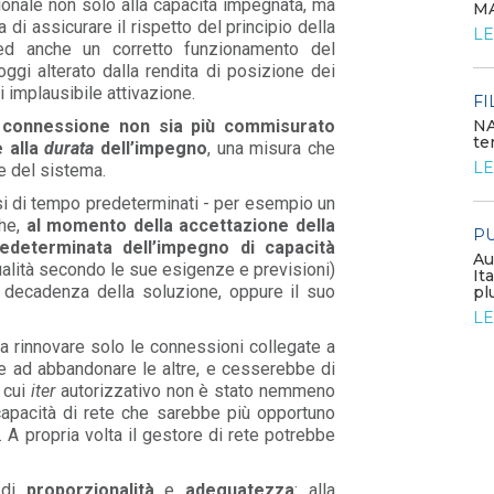
ionale non solo alla capacità impegnata, ma
MA
POLICY
 di assicurare il rispetto del principio della
LE
Costi di adeguamento per
ed anche un corretto funzionamento del
l’installazione dell’UPDM sugli
ggi alterato dalla rendita di posizione dei
impianti di produzione ...
i implausibile attivazione.
LEGGI DI PIÙ
FI
NA
a connessione non sia più commisurato
te
e alla
durata
dell’impegno
, una misura che
EVENTI E FORMAZIONE
LE
e del sistema.
si di tempo predeterminati - per esempio un
Congresso annuale ATI 2026
che,
al momento della accettazione della
PU
LEGGI DI PIÙ
edeterminata dell’impegno di capacità
Au
ualità secondo le sue esigenze e previsioni)
It
a decadenza della soluzione, oppure il suo
pl
FILO DIRETTO
LE
GSE: nuova procedura semplificata per le
richieste sui certificati bianchi
i a rinnovare solo le connessioni collegate a
 e ad abbandonare le altre, e cesserebbe di
LEGGI DI PIÙ
l cui
iter
autorizzativo non è stato nemmeno
capacità di rete che sarebbe più opportuno
. A propria volta il gestore di rete potrebbe
 di
proporzionalità
e
adeguatezza
: alla