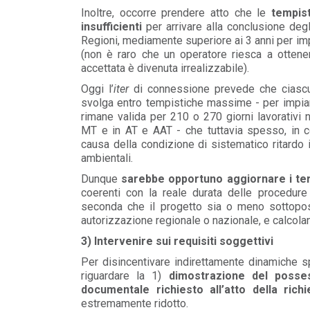
Inoltre, occorre prendere atto che le
tempis
insufficienti
per arrivare alla conclusione deg
Regioni, mediamente superiore ai 3 anni per impi
(non è raro che un operatore riesca a otten
accettata è divenuta irrealizzabile).
Oggi l’
iter
di connessione prevede che ciascun
svolga entro tempistiche massime - per impi
rimane valida per 210 o 270 giorni lavorativi 
MT e in AT e AAT - che tuttavia spesso, in c
causa della condizione di sistematico ritardo 
ambientali.
Dunque
sarebbe opportuno aggiornare i term
coerenti con la reale durata delle procedure
seconda che il progetto sia o meno sottop
autorizzazione regionale o nazionale, e calcoland
3) Intervenire sui requisiti soggettivi
Per disincentivare indirettamente dinamiche sp
riguardare
la 1)
dimostrazione del posses
documentale richiesto all’atto della ric
estremamente ridotto.