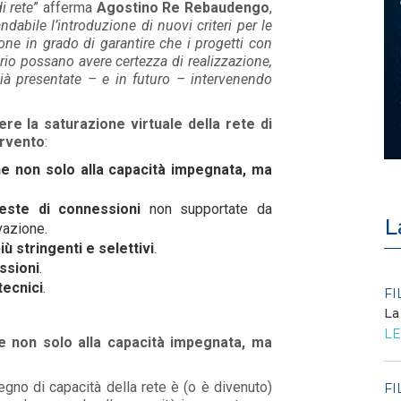
i rete
” afferma
Agostino Re Rebaudengo
,
ndabile l’introduzione di nuovi criteri per le
ne in grado di garantire che i progetti con
ario possano avere certezza di realizzazione,
già presentate – e in futuro – intervenendo
ere la saturazione virtuale della rete di
ervento
:
e non solo alla capacità impegnata, ma
ieste di connessioni
non supportate da
L
vazione.
più stringenti e selettivi
.
ssioni
.
tecnici
.
POLICY
FI
Criticità del meccanismo di
La
approvvigionamento della FCR
LE
– Allegato A.83 del Cod...
e non solo alla capacità impegnata, ma
LEGGI DI PIÙ
no di capacità della rete è (o è divenuto)
FI