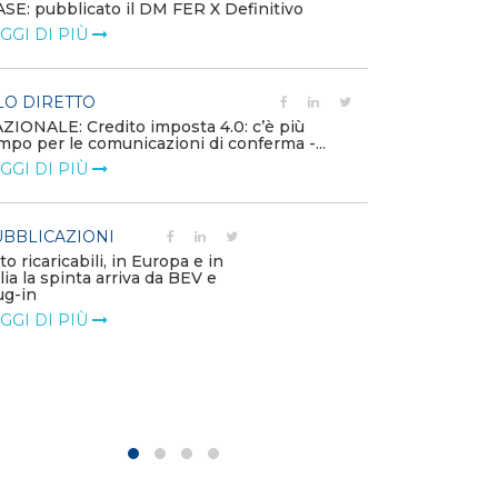
SE: pubblicato il DM FER X Definitivo
Energia in tran
GGI DI PIÙ
connesse e nuo
mercato
LEGGI DI PIÙ
LO DIRETTO
ZIONALE: Credito imposta 4.0: c’è più
mpo per le comunicazioni di conferma -...
PUBBLICAZIO
GGI DI PIÙ
Minerali critici
diventa priorit
LEGGI DI PIÙ
BBLICAZIONI
to ricaricabili, in Europa e in
alia la spinta arriva da BEV e
POLICY
ug-in
Modalità di ri
GGI DI PIÙ
corrispettivi un
delle component
LEGGI DI PIÙ