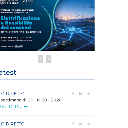
atest
LO DIRETTO
FILO DIRETTO
 settimana di EF - n. 29 - 2026
Bollettino dell
GGI DI PIÙ
LEGGI DI PIÙ
LO DIRETTO
EVENTI E FO