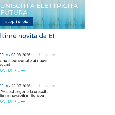
UNISCITI A ELETTRICITÀ
FUTURA
scopri di più
ltime novità da EF
EDIA
MEDIA
/ 03-08-2026
/ 14-07
amo il benvenuto ai nuovi
L’efficienza e
sociati
competitività 
GGI DI PIÙ
LEGGI DI PIÙ
EDIA
MEDIA
/ 23-07-2026
/ 09-07
PPA sostengono la crescita
Technology Wa
lle rinnovabili in Europa
Elettrificazione
consumi per un
GGI DI PIÙ
LEGGI DI PIÙ