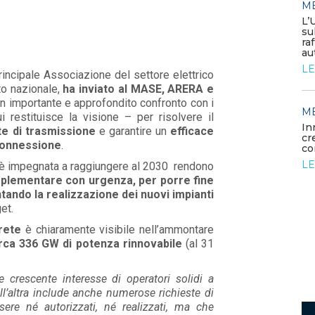
M
MEDIA
/ 05-06-2026
L’
Elettrificare l’industria per
su
rafforzare la competitività
ra
europea
au
LEGGI DI PIÙ
LE
principale Associazione del settore elettrico
to nazionale,
ha inviato al MASE, ARERA e
 un importante e approfondito confronto con i
MEDIA
M
/ 26-05-2026
ui restituisce la visione – per risolvere il
rdano
La generazione elettrica da
In
ete di trasmissione
e garantire un
efficace
fonti fossili entra in una fase di
cr
 connessione
.
declino struttura...
co
LEGGI DI PIÙ
LE
 si è impegnata a raggiungere al 2030 rendono
implementare con urgenza, per porre fine
ando la realizzazione dei nuovi impianti
et.
rete
è chiaramente visibile nell’ammontare
irca 336 GW di potenza rinnovabile
(al 31
 crescente interesse di operatori solidi a
dall’altra include anche numerose richieste di
ere né autorizzati, né realizzati, ma che