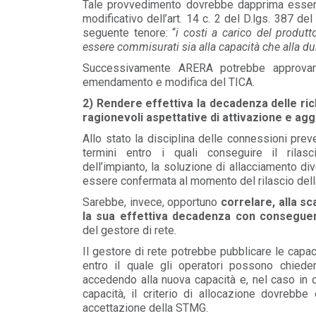
Tale provvedimento dovrebbe dapprima essere
modificativo dell’art. 14 c. 2 del D.lgs. 387 de
seguente tenore: “
i costi a carico del produt
essere commisurati sia alla capacità che alla du
Successivamente ARERA potrebbe approvare 
emendamento e modifica del TICA.
2) Rendere effettiva la decadenza delle ri
ragionevoli aspettative di attivazione e aggi
Allo stato la disciplina delle connessioni pre
termini entro i quali conseguire il rilasci
dell’impianto, la soluzione di allacciamento 
essere confermata al momento del rilascio dell
Sarebbe, invece, opportuno
correlare, alla s
la sua effettiva decadenza con conseguen
del gestore di rete.
Il gestore di rete potrebbe pubblicare le capac
entro il quale gli operatori possono chiede
accedendo alla nuova capacità e, nel caso in 
capacità, il criterio di allocazione dovrebbe 
accettazione della STMG.