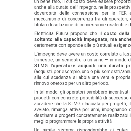
un bene raro, il cui costo deve essere proporz
POLICY
anche alla durata dell’impegno, nella prospettiva
Disposizioni funzionali al
doverosità della connessione per le FER 
riconoscimento del contributo
meccanismo di concorrenza fra gli operatori, o
straordinario volontari...
titolari di soluzione di connessione risalenti e d
LEGGI DI PIÙ
Elettricità Futura propone che il
costo dell
soltanto alla capacità impegnata, ma anch
POLICY
certamente corrisponde alle più attuali esigenz
Sezione degli annunci qualificati
L’impegno deve avere un costo correlato a las
della Bacheca PPA e ruolo del
GSE come garante...
trimestre, un semestre o un anno – in modo 
STMG l’operatore acquisti una durata pr
LEGGI DI PIÙ
(acquisti, per esempio, uno o più semestri/ann
alla cui scadenza si abbia una vera e propri
rinnovo oneroso per un altro periodo.
POLICY
Aggiornamento Allegato A.18 e
In tal modo, gli operatori sarebbero incentivat
Capitolo 1A del Codice di Rete
progetti con concrete possibilità di successo
LEGGI DI PIÙ
accadere che la STMG rilasciata per progetti, i
avviato, rimanga attiva per anni, impegnando 
destinare a progetti concretamente realizzabili
meglio programmare la propria attività.
Un simile sistema risponderebbe ai criteri