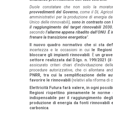
POLICY
Duole constatare che non solo la morato
Disposizioni funzionali al
provvedimenti del Governo
, come il DL Agricol
riconoscimento del contributo
amministrativi per la produzione di energia da
straordinario volontari...
Unico delle rinnovabili),
sono in contrasto con 
LEGGI DI PIÙ
il raggiungimento del target rinnovabili 2030. 
secondo
l’allarme appena ribadito dall’ONU
.
È i
frenare la transizione energetica
”.
POLICY
Sezione degli annunci qualificati
Il nuovo quadro normativo che si sta def
della Bacheca PPA e ruolo del
incertezza e le occasioni in cui
le Regioni
GSE come garante...
bloccare gli impianti rinnovabili
. È
un grave 
LEGGI DI PIÙ
settore realizzata dal D.lgs. n. 199/2021 (il
assicurato criteri chiari d’individuazione de
procedure autorizzative, che ci allontana a
POLICY
PNRR, tra cui la semplificazione delle au
Aggiornamento Allegato A.18 e
favorire le rinnovabili
(relativi alla riforma di 
Capitolo 1A del Codice di Rete
Elettricità Futura farà valere, in ogni possib
LEGGI DI PIÙ
Regioni rispettino pienamente le norme
indispensabile per il raggiungimento degli
produzione di energia da fonti rinnovabili e
carbonica
.