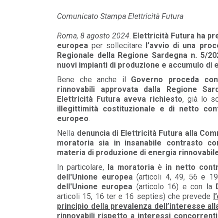
Comunicato Stampa Elettricità Futura
MEDIA
/ 16-06-2026
Elettricità Futura, Italia Solare e ANEV:
Roma, 8 agosto 2024
.
Elettricità Futura ha 
coniugare tutela del patrimonio olivic...
europea
per sollecitare
l’avvio di una pro
LEGGI DI PIÙ
Regionale della Regione Sardegna n. 5/2024
nuovi impianti di produzione e accumulo di el
MEDIA
/ 16-06-2026
Bene che anche il
Governo proceda con 
Elettricità Futura: gli aumenti non rigua
rinnovabili approvata dalla Regione S
le bollette elettriche
Elettricità Futura aveva richiesto
, già lo s
LEGGI DI PIÙ
illegittimità costituzionale e di netto c
europeo
.
Nella
denuncia di Elettricità Futura alla C
moratoria sia in
insanabile contrasto co
materia di produzione di energia rinnovabile
In particolare,
la moratoria
è
in netto con
dell'Unione europea
(articoli 4, 49, 56 e 1
dell'Unione europea
(articolo 16) e con la
articoli 15, 16 ter e 16 septies) che prevede
l
principio della prevalenza dell’interesse all
rinnovabili rispetto a interessi concorrent