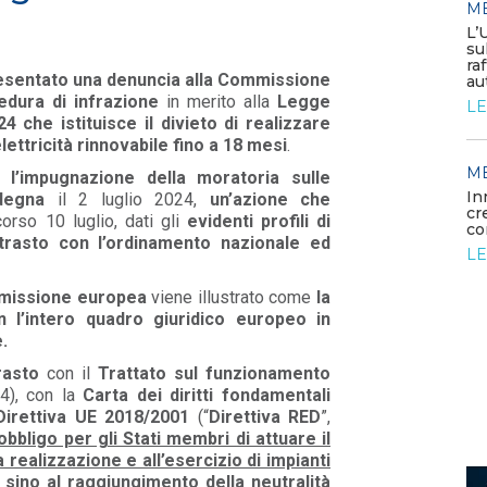
M
MEDIA
/ 05-06-2026
L’
Elettrificare l’industria per
su
rafforzare la competitività
ra
presentato una denuncia alla Commissione
europea
au
cedura di infrazione
in merito alla
Legge
LEGGI DI PIÙ
LE
 che istituisce il divieto di realizzare
ettricità rinnovabile fino a 18 mesi
.
MEDIA
M
/ 26-05-2026
l’impugnazione della moratoria sulle
rdano
La generazione elettrica da
In
ardegna
il 2 luglio 2024,
un’azione che
fonti fossili entra in una fase di
cr
corso 10 luglio, dati gli
evidenti profili di
declino struttura...
co
ontrasto con l’ordinamento nazionale ed
LEGGI DI PIÙ
LE
ommissione europea
viene illustrato come
la
n l’intero quadro giuridico europeo in
.
trasto
con il
Trattato sul funzionamento
94), con la
Carta dei diritti fondamentali
Direttiva UE 2018/2001
(“
Direttiva RED
”,
’obbligo per gli Stati membri di attuare il
a realizzazione e all’esercizio di impianti
i sino al raggiungimento della neutralità