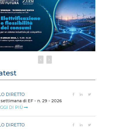
atest
LO DIRETTO
FILO DIRETTO
 settimana di EF - n. 29 - 2026
Bollettino dell
GGI DI PIÙ
LEGGI DI PIÙ
LO DIRETTO
EVENTI E FO