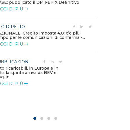
SE: pubblicato il DM FER X Definitivo
Energia in tran
GGI DI PIÙ
connesse e nuo
mercato
LEGGI DI PIÙ
LO DIRETTO
ZIONALE: Credito imposta 4.0: c’è più
mpo per le comunicazioni di conferma -...
PUBBLICAZIO
GGI DI PIÙ
Minerali critici
diventa priorit
LEGGI DI PIÙ
BBLICAZIONI
to ricaricabili, in Europa e in
alia la spinta arriva da BEV e
POLICY
ug-in
Modalità di ri
GGI DI PIÙ
corrispettivi un
delle component
LEGGI DI PIÙ