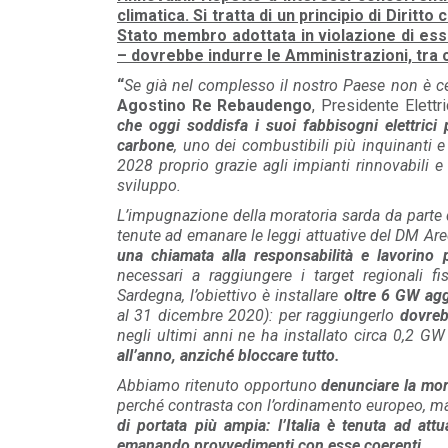
climatica. Si tratta di un principio di Diritt
Stato membro adottata in violazione di es
– dovrebbe indurre le Amministrazioni, tra cui
“
Se già nel complesso il nostro Paese non è cer
Agostino Re Rebaudengo
, Presidente Elettri
che oggi soddisfa i suoi fabbisogni elettrici p
carbone
, uno dei combustibili più inquinanti e 
2028 proprio grazie agli impianti rinnovabili e
sviluppo.
L’impugnazione della moratoria sarda da parte
tenute ad emanare le leggi attuative del DM Ar
una chiamata alla responsabilità e lavorino p
necessari a raggiungere i target regionali f
Sardegna, l’obiettivo è installare
oltre 6 GW agg
al 31 dicembre 2020): per raggiungerlo
dovreb
POLICY
negli ultimi anni ne ha installato circa 0,2 GW
Misure transitorie funzionali alla
all’anno, anziché bloccare tutto.
riduzione dei prezzi all’ingrosso
dell’energi...
Abbiamo ritenuto opportuno
denunciare la mo
LEGGI DI PIÙ
perché contrasta con l’ordinamento europeo, 
di portata più ampia: l’Italia è tenuta ad att
emanando provvedimenti con esse coerenti.