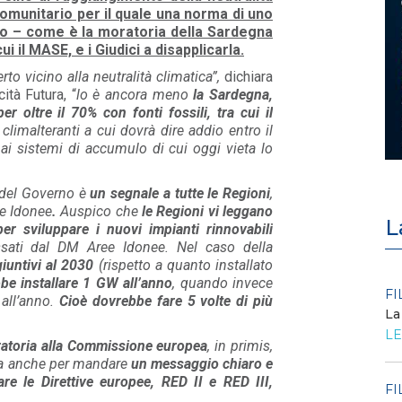
o comunitario per il quale una norma di uno
so – come è la moratoria della Sardegna
 il MASE, e i Giudici a disapplicarla.
to vicino alla neutralità climatica”,
dichiara
cità Futura, “
lo è ancora meno
la Sardegna,
er oltre il 70% con fonti fossili, tra cui il
climalteranti a cui dovrà dire addio entro il
 ai sistemi di accumulo di cui oggi vieta lo
 del Governo è
un segnale a tutte le Regioni
,
ee Idonee
.
Auspico che
le Regioni vi leggano
L
er sviluppare i nuovi impianti rinnovabili
issati dal DM Aree Idonee. Nel caso della
iuntivi al 2030
(rispetto a quanto installato
be installare 1 GW all’anno
, quando invece
POLICY
FI
 all’anno.
Cioè dovrebbe fare 5 volte di più
Criticità del meccanismo di
La
approvvigionamento della FCR
LE
– Allegato A.83 del Cod...
ratoria alla Commissione europea
, in primis,
LEGGI DI PIÙ
ma anche per mandare
un messaggio chiaro e
uare le Direttive europee, RED II e RED III,
FI