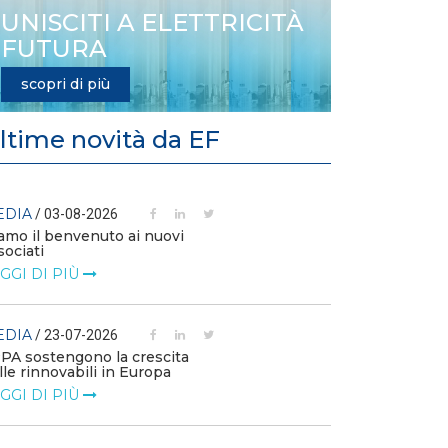
UNISCITI A ELETTRICITÀ
FUTURA
scopri di più
ltime novità da EF
EDIA
MEDIA
/ 03-08-2026
/ 14-07
amo il benvenuto ai nuovi
L’efficienza e
sociati
competitività 
GGI DI PIÙ
LEGGI DI PIÙ
EDIA
MEDIA
/ 23-07-2026
/ 09-07
PPA sostengono la crescita
Technology Wa
lle rinnovabili in Europa
Elettrificazione
consumi per un
GGI DI PIÙ
LEGGI DI PIÙ