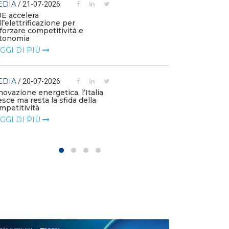
EDIA
/ 21-07-2026
MEDIA
/ 03-07
UE accelera
ll’elettrificazione per
Le flotte azien
fforzare competitività e
emissioni e die
tonomia
l’elettrificazio
GGI DI PIÙ
LEGGI DI PIÙ
EDIA
MEDIA
/ 20-07-2026
/ 01-07
novazione energetica, l’Italia
Le imprese chi
esce ma resta la sfida della
di accelerare su
mpetitività
LEGGI DI PIÙ
GGI DI PIÙ