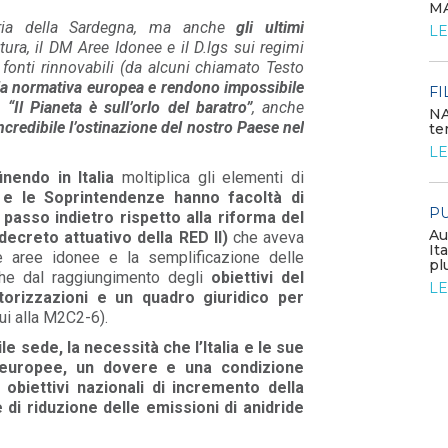
MA
POLICY
ria della Sardegna, ma anche
gli ultimi
LE
Costi di adeguamento per
tura, il DM Aree Idonee e il D.lgs sui regimi
l’installazione dell’UPDM sugli
 fonti rinnovabili (da alcuni chiamato Testo
impianti di produzione ...
la normativa europea e rendono impossibile
LEGGI DI PIÙ
FI
“Il Pianeta è sull’orlo del baratro”
, anche
NA
ncredibile l’ostinazione del nostro Paese nel
te
EVENTI E FORMAZIONE
LE
inendo in Italia
moltiplica gli elementi di
Congresso annuale ATI 2026
 e le Soprintendenze hanno facoltà di
PU
LEGGI DI PIÙ
passo indietro rispetto alla riforma del
Au
 decreto attuativo della RED II)
che aveva
It
lle aree idonee e la semplificazione delle
pl
FILO DIRETTO
nche dal raggiungimento degli
obiettivi del
LE
torizzazioni e un quadro giuridico per
GSE: nuova procedura semplificata per le
richieste sui certificati bianchi
cui alla M2C2-6).
LEGGI DI PIÙ
ile sede, la necessità che l’Italia e le sue
 europee, un dovere e una condizione
 obiettivi nazionali di incremento della
 di riduzione delle emissioni di anidride