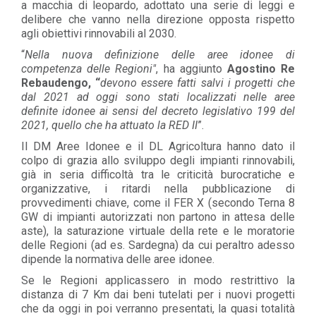
a macchia di leopardo, adottato una serie di leggi e
delibere che vanno nella direzione opposta rispetto
agli obiettivi rinnovabili al 2030.
“
Nella nuova definizione delle aree idonee di
competenza delle Regioni"
, ha aggiunto
Agostino Re
Rebaudengo, “
devono essere fatti salvi i progetti che
dal 2021 ad oggi sono stati localizzati nelle aree
definite idonee ai sensi del decreto legislativo 199 del
2021, quello che ha attuato la RED II
”.
Il DM Aree Idonee e il DL Agricoltura hanno dato il
colpo di grazia allo sviluppo degli impianti rinnovabili,
già in seria difficoltà tra le criticità burocratiche e
organizzative, i ritardi nella pubblicazione di
provvedimenti chiave, come il FER X (secondo Terna 8
GW di impianti autorizzati non partono in attesa delle
aste), la saturazione virtuale della rete e le moratorie
delle Regioni (ad es. Sardegna) da cui peraltro adesso
dipende la normativa delle aree idonee.
Se le Regioni applicassero in modo restrittivo la
distanza di 7 Km dai beni tutelati per i nuovi progetti
che da oggi in poi verranno presentati, la quasi totalità