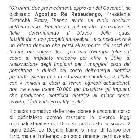
“
Gli ultimi due provvedimenti approvati dal Governo
”, ha
dichiarato
Agostino Re Rebaudengo
, Presidente
Elettricità Futura, “
hanno avuto un ruolo decisivo
nell'aumentare l'incertezza del quadro normativo in
Italia, determinando il blocco della quasi
totalità dei nuovi progetti rinnovabili. La conseguenza è
un effetto domino che porta all'aumento dei costi dei
terreni, già adesso tra i più cari d'Europa (che sul
costo di impianto incidono per oltre il 20%), di
realizzazione degli impianti per i maggiori costi del
permitting, e quindi del costo dell'energia elettrica
prodotta. Siamo in una situazione paradossale, l’Italia
con 4 milioni di ettari di terreni agricoli abbandonati
non ne vuole usare 70.000 per installare gli impianti
che producono elettricità elettrica al minor costo,
ovvero, il fotovoltaico utility scale”.
Il quadro normativo delle aree idonee è ancora in corso
di definizione perché mancano le diverse leggi
regionali attuative del Decreto pubblicato lo scorso 2
luglio 2024. Le Regioni hanno 6 mesi di tempo per
farlo, ma nel frattempo non sono rimaste inerti avendo,