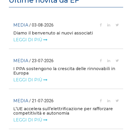
Ultime novità da EF
EDIA
MEDIA
/ 03-08-2026
/ 
amo il benvenuto ai nuovi associati
L’efficie
sicurezz
EGGI DI PIÙ
LEGGI D
EDIA
/ 23-07-2026
MEDIA
/ 
PPA sostengono la crescita delle rinnovabili in
uropa
Technolog
dei consu
EGGI DI PIÙ
LEGGI D
EDIA
/ 21-07-2026
MEDIA
/ 
UE accelera sull’elettrificazione per rafforzare
mpetitività e autonomia
Le flotte
cresce l’
EGGI DI PIÙ
LEGGI D