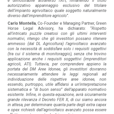
è dimostrabile attraverso l’ATI, rimanendo il titolo
autorizzativo appannaggio esclusivo del titolare
dell’impianto agrivoltaico quale soggetto naturalmente
diverso dall’imprenditore agricolo
”.
Carlo Montella
, Co-Founder e Managing Partner, Green
Horse Legal Advisory, ha dichiarato: “
Rispetto
all’intricato puzzle creatosi con gli ultimi interventi
normativi, ritengo che gli investitori possano ritenere
ammesso (dal DL Agricoltura) l’agrivoltaico avanzato
con la necessità di soddisfare solo i requisiti oggettivi
(tra cui il sistema di monitoraggio), senza che trovino
applicazione anche i requisiti soggettivi (imprenditori
agricoli, ATI). Tuttavia, per comprendere appieno la
portata del DM Aree Idonee, gli investitori dovranno
necessariamente attendere le leggi regionali ad
individuazione delle rispettive aree idonee, non
essendo, purtroppo, utile affidarsi a un’interpretazione
sistematica e “di buon senso” dell’apparato normativo
esistente. Infine, in questa equazione, avrà sicuramente
grande rilevanza il Decreto FER X, di cui siamo ancora
in attesa, per determinare quanta parte degli extra capex
e opex richiesti dall’agrivoltaico avanzato possa essere