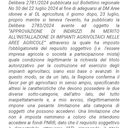
Delibera 2781/2024 pubblicata sul Bollettino regionale
No 30 del 22 luglio 2024 al fine di adeguarsi al DM Aree
idonee e al DL agricoltura, il giorno dopo, 23 luglio,
proprio mentre si teneva l’evento, ha pubblicato la
Delibera 2783/2024 avente ad oggetto la
“APPROVAZIONE DI INDIRIZZI IN MERITO
ALL’INSTALLAZIONE DI IMPIANTI AGRIVOLTAICI NELLE
AREE AGRICOLE” attraverso la quale ha imposto
l’obbligatorietà del requisito soggettivo (i.e. l’essere
impresa agricola o società a partecipazione mista)
quale condizione legittimante la richiesta del titolo
autorizzativo per la costruzione ed esercizio degli
impianti agrivoltaici, siano essi base o avanzati. In
questo modo, se da un lato, la Regione conferma il
favor per gli agrivoltaici in senso ampio, specificando
altresì le caratteristiche che devono possedere le due
diverse sotto-categorie, dall’altro lato, del tutto
inaspettatamente e, a mio avviso, illegittimamente
impone una pesante limitazione alla categoria di
soggetti che possono accedervi. Una limitazione che
non è imposta nemmeno a coloro che intendono
accedere ai fondi PNRR, dato che il requisito soggettivo