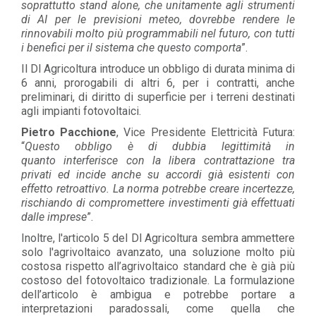
soprattutto stand alone, che unitamente agli strumenti
di AI per le previsioni meteo, dovrebbe rendere le
rinnovabili molto più programmabili nel futuro, con tutti
i benefici per il sistema che questo comporta
”.
Il Dl Agricoltura introduce un obbligo di durata minima di
6 anni, prorogabili di altri 6, per i contratti, anche
preliminari, di diritto di superficie per i terreni destinati
agli impianti fotovoltaici.
Pietro Pacchione
, Vice Presidente Elettricità Futura:
“
Questo obbligo è di dubbia legittimità in
quanto interferisce con la libera contrattazione tra
privati ed incide anche su accordi già esistenti con
effetto retroattivo. La norma potrebbe creare incertezze,
rischiando di compromettere investimenti già effettuati
dalle imprese
”.
Inoltre, l'articolo 5 del Dl Agricoltura sembra ammettere
solo l'agrivoltaico avanzato, una soluzione molto più
costosa rispetto all’agrivoltaico standard che è già più
costoso del fotovoltaico tradizionale. La formulazione
dell’articolo è ambigua e potrebbe portare a
interpretazioni paradossali, come quella che