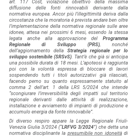
art. 117 Cost, violazione obiettivo della massima
diffusione delle fonti rinnovabili derivante dalla
normativa europea. Ancor più l’illegittimità deriva dalla
circostanza che la moratoria è prevista andare ben oltre
l’implementazione della normativa regionale sulle aree
idonee, attesa nei prossimi 6 mesi, essendo la stessa
legata anche alla approvazione del
Programma
Regionale di Sviluppo (PRS)
, nonché
dell’aggiornamento della
Strategia regionale per lo
sviluppo sostenibile (SRSvS)
. Tant’è che già si anticipa
una possibile durata di 18 mesi. L’apoteosi è raggiunta
poi con la volontà espressa di bloccare di lavori
sospendendo tutti i titoli autorizzativi già rilasciati,
facendo perno su quanto espressamente statuito al
comma 2 dell’art. 1 della LRS 5/2024 che intende
“scongiurare l’irreversibilità degli impatti sul territorio
regionale derivanti dalle attività di realizzazione,
installazione e avviamento di impianti di produzione e
accumulo energia da fonte rinnovabile”.
Di diverso respiro appare la Legge Regionale Friuli-
Venezia Giulia 3/2024 (“
LRFVG 3/2024
”) che detta una
normativa disciplinante la
presumibile non idoneità
di