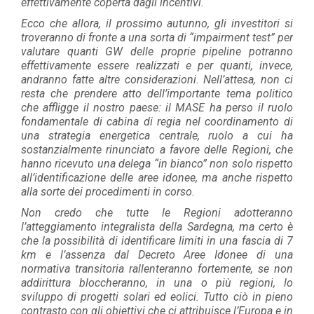
effettivamente coperta dagli incentivi.
Ecco che allora, il prossimo autunno, gli investitori si
troveranno di fronte a una sorta di “impairment test” per
valutare quanti GW delle proprie pipeline potranno
effettivamente essere realizzati e per quanti, invece,
andranno fatte altre considerazioni. Nell’attesa, non ci
resta che prendere atto dell’importante tema politico
che affligge il nostro paese: il MASE ha perso il ruolo
fondamentale di cabina di regia nel coordinamento di
una strategia energetica centrale, ruolo a cui ha
sostanzialmente rinunciato a favore delle Regioni, che
hanno ricevuto una delega “in bianco” non solo rispetto
all’identificazione delle aree idonee, ma anche rispetto
alla sorte dei procedimenti in corso.
Non credo che tutte le Regioni adotteranno
l’atteggiamento integralista della Sardegna, ma certo è
che la possibilità di identificare limiti in una fascia di 7
km e l’assenza dal Decreto Aree Idonee di una
normativa transitoria rallenteranno fortemente, se non
addirittura bloccheranno, in una o più regioni, lo
sviluppo di progetti solari ed eolici. Tutto ciò in pieno
contrasto con gli obiettivi che ci attribuisce l’Europa e in