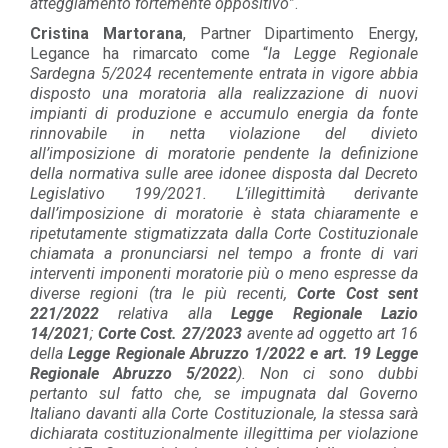
atteggiamento fortemente oppositivo
”.
Cristina Martorana
, Partner Dipartimento Energy,
Legance ha rimarcato come “
la Legge Regionale
Sardegna 5/2024 recentemente entrata in vigore abbia
disposto una moratoria alla realizzazione di nuovi
impianti di produzione e accumulo energia da fonte
rinnovabile in netta violazione del divieto
all’imposizione di moratorie pendente la definizione
della normativa sulle aree idonee disposta dal Decreto
Legislativo 199/2021. L’illegittimità derivante
dall’imposizione di moratorie è stata chiaramente e
ripetutamente stigmatizzata dalla Corte Costituzionale
chiamata a pronunciarsi nel tempo a fronte di vari
interventi imponenti moratorie più o meno espresse da
diverse regioni (tra le più recenti,
Corte Cost sent
221/2022
relativa alla
Legge Regionale Lazio
14/2021
;
Corte Cost. 27/2023
avente ad oggetto art 16
della
Legge Regionale Abruzzo 1/2022 e art. 19 Legge
Regionale Abruzzo 5/2022
). Non ci sono dubbi
pertanto sul fatto che, se impugnata dal Governo
Italiano davanti alla Corte Costituzionale, la stessa sarà
dichiarata costituzionalmente illegittima per violazione