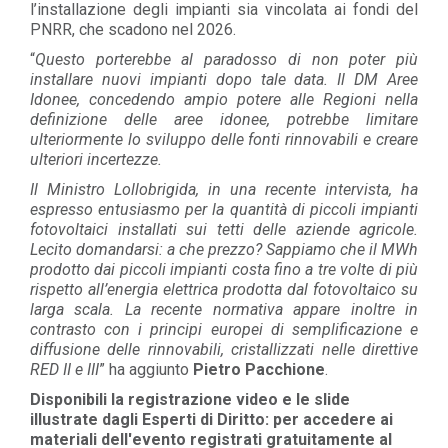
l’installazione degli impianti sia vincolata ai fondi del
PNRR, che scadono nel 2026.
“
Questo porterebbe al paradosso di non poter più
installare nuovi impianti dopo tale data. Il DM Aree
Idonee, concedendo ampio potere alle Regioni nella
definizione delle aree idonee, potrebbe limitare
ulteriormente lo sviluppo delle fonti rinnovabili e creare
ulteriori incertezze.
Il Ministro Lollobrigida, in una recente intervista, ha
espresso entusiasmo per la quantità di piccoli impianti
fotovoltaici installati sui tetti delle aziende agricole.
Lecito domandarsi: a che prezzo? Sappiamo che il MWh
prodotto dai piccoli impianti costa fino a tre volte di più
rispetto all’energia elettrica prodotta dal fotovoltaico su
larga scala. La recente normativa appare inoltre in
contrasto con i principi europei di semplificazione e
diffusione delle rinnovabili, cristallizzati nelle direttive
RED II e III
” ha aggiunto
Pietro Pacchione
.
Disponibili la registrazione video e le slide
illustrate dagli Esperti di Diritto: per accedere ai
materiali dell'evento registrati gratuitamente al