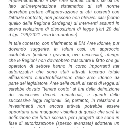
implementeranno il DM Aree Idonee. Difatti, se da un
lato un’interpretazione sistematica di tali norme
dovrebbe portare all’approvazione di atti coerenti con
l’attuale contesto, non possono non rilevarsi casi (come
quello della Regione Sardegna) di interventi assunti in
aperta violazione di disposizioni di legge (l’art 20 del
d.lgs. 199/2021 vieta le moratorie).
In tale contesto, con riferimento al DM Aree Idonee, pur
dovendo suggerire, in taluni casi, un approccio
cautelativo (inclusi i gravami, ove necessari), ritengo
che le Regioni non dovrebbero trascurare il fatto che gli
operatori di settore hanno in corso importanti iter
autorizzativi che sono stati attivati facendo totale
affidamento sull’identificazione delle aree idonee da
parte del legislatore. Aree delle quali, ai sensi di legge, si
sarebbe dovuto “tenere conto” ai fini della definizione
dei successivi decreti ministeriali, e quindi delle
successive leggi regionali. Se, pertanto, in relazione a
investimenti non ancora attivati potrebbe essere
opportuna una maggiore visibilità di quella che sarà la
definizione dei futuri scenari, per i progetti che sono in
fase di autorizzazione (spesso avanzata) adotterei un