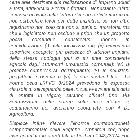
certe aree destinate alla realizzazione di impianti solari
a terra, agrivoltaici a terra e flottanti. Nonostante infatti
si possa ricavare dalla lettura del corpo delle norme un
non particolare favor per dette iniziative, se non altro
registriamo non solo che non si parla di moratoria, ma
che il legislatore non esclude a priori che un progetto
possa comunque considerarsi idoneo in
considerazione (i) della localizzazione; (ii) estensione
superficie occupata; (iii) presenza di ulteriori impianti
della stessa tipologia (qui si su aree considerate
agricole dagli strumenti urbanistici comunali); (iv) la
potenza complessiva dell’impianto; (v) le soluzioni
progettuali proposte e (vi) la sua sostenibilità. Le
norme della LRFVG 3/2024 prevedono la espressa
clausola di salvaguardia delle iniziative avviate alla data
di entrata in vigore, saranno efficaci fino alla
approvazione delle norme sulle aree idonee e,
aggiungiamo noi, andranno coordinate, con il DL
Agricoltura.
Dispiace infine rilevare l’enorme contraddittorietà
comportamentale della Regione Lombardia che, dopo
aver annullato in autotutela la Delibera 1949/2024 con