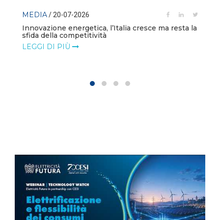
EDIA
/ 20-07-2026
MEDIA
/ 
novazione energetica, l’Italia cresce ma resta la
ida della competitività
Le impre
sull’elett
EGGI DI PIÙ
LEGGI D