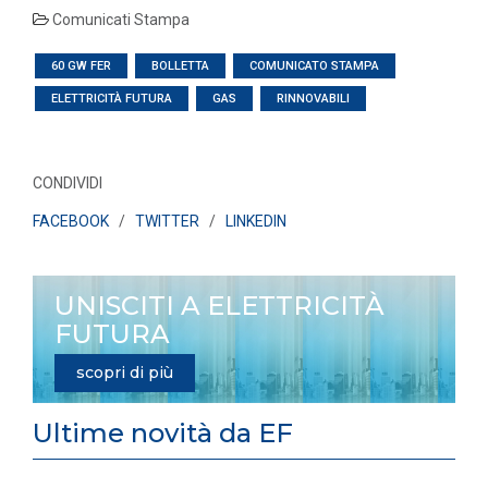
Comunicati Stampa
60 GW FER
BOLLETTA
COMUNICATO STAMPA
ELETTRICITÀ FUTURA
GAS
RINNOVABILI
CONDIVIDI
FACEBOOK
/
TWITTER
/
LINKEDIN
UNISCITI A ELETTRICITÀ
FUTURA
scopri di più
Ultime novità da EF