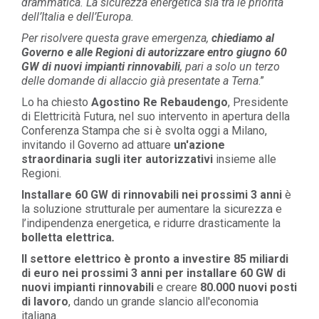
drammatica. La sicurezza energetica sia tra le priorità
dell’Italia e dell’Europa.
Per risolvere questa grave emergenza,
chiediamo al
Governo e alle Regioni di autorizzare entro giugno 60
GW di nuovi impianti rinnovabili
, pari a solo un terzo
delle domande di allaccio già presentate a Terna
.”
Lo ha chiesto
Agostino Re Rebaudengo
, Presidente
di Elettricità Futura, nel suo intervento in apertura della
Conferenza Stampa che si è svolta oggi a Milano,
invitando il Governo ad attuare
un'azione
straordinaria sugli iter autorizzativi
insieme alle
Regioni.
Installare 60 GW di rinnovabili nei prossimi 3 anni
è
la soluzione strutturale per aumentare la sicurezza e
l’indipendenza energetica, e ridurre drasticamente la
bolletta elettrica
.
Il settore elettrico è
pronto a investire 85 miliardi
di euro nei prossimi 3 anni per installare 60 GW di
nuovi impianti rinnovabili
e creare
80.000 nuovi posti
di lavoro
, dando un grande slancio all'economia
italiana.