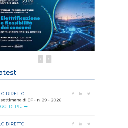
atest
LO DIRETTO
FILO DIRETTO
 settimana di EF - n. 29 - 2026
Bollettino dell
GGI DI PIÙ
LEGGI DI PIÙ
LO DIRETTO
EVENTI E FO