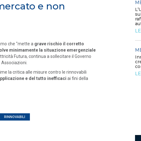
M
 mercato e non
MEDIA
/ 05-06-2026
L’
Elettrificare l’industria per
su
rafforzare la competitività
ra
europea
au
LEGGI DI PIÙ
LE
ismo che "mette a
grave rischio il corretto
MEDIA
M
/ 26-05-2026
solve minimamente la situazione emergenziale
ttricità Futura, continua a sollecitare il Governo
rdano
La generazione elettrica da
In
fonti fossili entra in una fase di
cr
 Associazioni.
declino struttura...
co
 la critica alle misure contro le rinnovabili
LEGGI DI PIÙ
LE
plicazione e del tutto inefficaci
ai fini della
RINNOVABILI