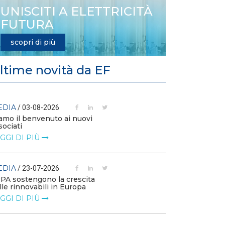
UNISCITI A ELETTRICITÀ
FUTURA
scopri di più
ltime novità da EF
EDIA
MEDIA
/ 03-08-2026
/ 14-07
amo il benvenuto ai nuovi
L’efficienza e
sociati
competitività 
GGI DI PIÙ
LEGGI DI PIÙ
EDIA
MEDIA
/ 23-07-2026
/ 09-07
PPA sostengono la crescita
Technology Wa
lle rinnovabili in Europa
Elettrificazione
consumi per un
GGI DI PIÙ
LEGGI DI PIÙ