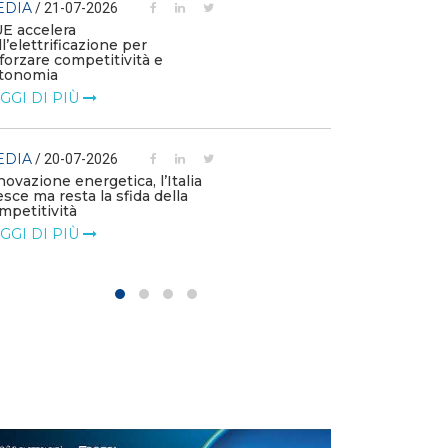
EDIA
/ 21-07-2026
MEDIA
/ 03-07
UE accelera
ll’elettrificazione per
Le flotte azien
fforzare competitività e
emissioni e die
tonomia
l’elettrificazio
GGI DI PIÙ
LEGGI DI PIÙ
EDIA
MEDIA
/ 20-07-2026
/ 01-07
novazione energetica, l’Italia
Le imprese chi
esce ma resta la sfida della
di accelerare su
mpetitività
LEGGI DI PIÙ
GGI DI PIÙ