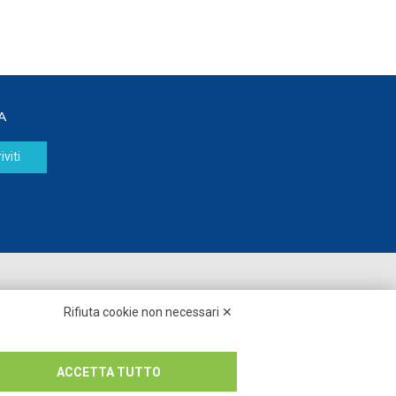
A
iviti
Seguici su:
Rifiuta cookie non necessari ✕
ACCETTA TUTTO