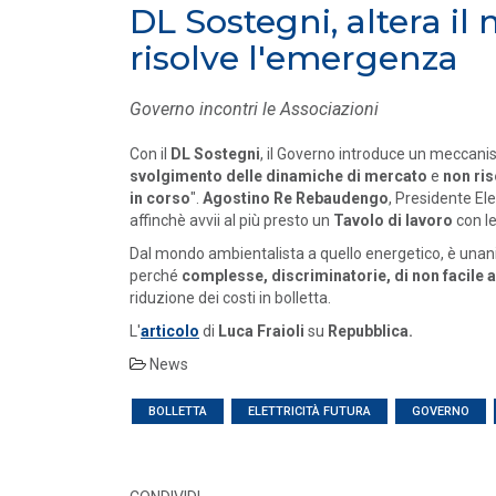
DL Sostegni, altera il
MEDIA
/ 16-06-2026
risolve l'emergenza
Elettricità Futura, Italia Solare e ANEV:
coniugare tutela del patrimonio olivic...
LEGGI DI PIÙ
Governo incontri le Associazioni
Con il
DL Sostegni
, il Governo introduce un meccan
MEDIA
/ 16-06-2026
svolgimento delle dinamiche di mercato
e
non ri
in corso
".
Agostino Re Rebaudengo
, Presidente Ele
Elettricità Futura: gli aumenti non rigua
le bollette elettriche
affinchè avvii al più presto un
Tavolo di lavoro
con le
LEGGI DI PIÙ
Dal mondo ambientalista a quello energetico, è unanime
perché
complesse, discriminatorie, di non facile ap
riduzione dei costi in bolletta.
L'
articolo
di
Luca Fraioli
su
Repubblica.
News
BOLLETTA
ELETTRICITÀ FUTURA
GOVERNO