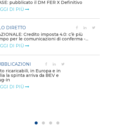
SE: pubblicato il DM FER X Definitivo
Energia in tran
GGI DI PIÙ
connesse e nuo
mercato
LEGGI DI PIÙ
LO DIRETTO
ZIONALE: Credito imposta 4.0: c’è più
mpo per le comunicazioni di conferma -...
PUBBLICAZIO
GGI DI PIÙ
Minerali critici
diventa priorit
LEGGI DI PIÙ
BBLICAZIONI
to ricaricabili, in Europa e in
alia la spinta arriva da BEV e
POLICY
ug-in
Modalità di ri
GGI DI PIÙ
corrispettivi un
delle component
LEGGI DI PIÙ