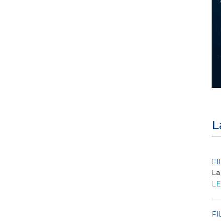
L
POLICY
FI
Criticità del meccanismo di
La
approvvigionamento della FCR
LE
– Allegato A.83 del Cod...
LEGGI DI PIÙ
FI