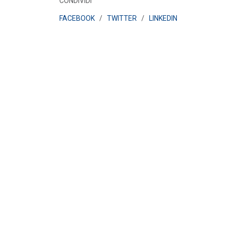
CONDIVIDI
FACEBOOK
/
TWITTER
/
LINKEDIN
POLICY
Misure transitorie funzionali alla
riduzione dei prezzi all’ingrosso
dell’energi...
LEGGI DI PIÙ