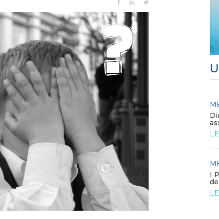
U
MEDIA
M
/ 11-06-2026
Europa, prezzi elettrici stabili
Di
nel 2025. Italia allineata alla
as
media
LE
LEGGI DI PIÙ
M
MEDIA
/ 09-06-2026
I 
La Commissione europea
de
approva il FER X
LE
LEGGI DI PIÙ