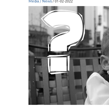
Media / News
/ 01-02-2022
MEDIA
/ 23-06-2026
Rinnovabili e competitività: fino
a 42 miliardi di PIL con il
raggiungimento dei...
LEGGI DI PIÙ
MEDIA
/ 19-06-2026
Elettricità Futura, Boneschi:
basta allarmismi sulle bollette
italiane
LEGGI DI PIÙ