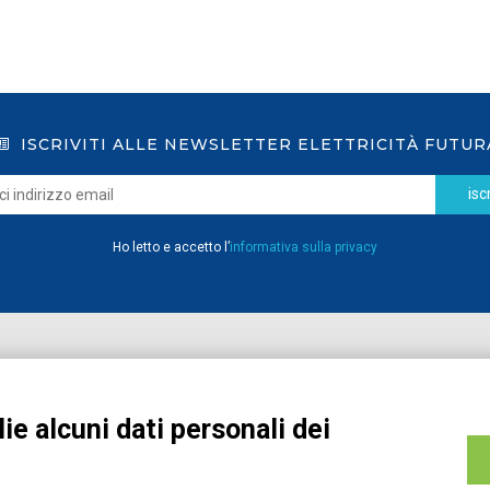
ISCRIVITI ALLE NEWSLETTER ELETTRICITÀ FUTUR
iscr
Ho letto e accetto l’
informativa sulla privacy
Home
Pubblicazioni
Registrati
Media
ie alcuni dati personali dei
MyPage
Eventi e Formazione
Chi siamo
Contatti