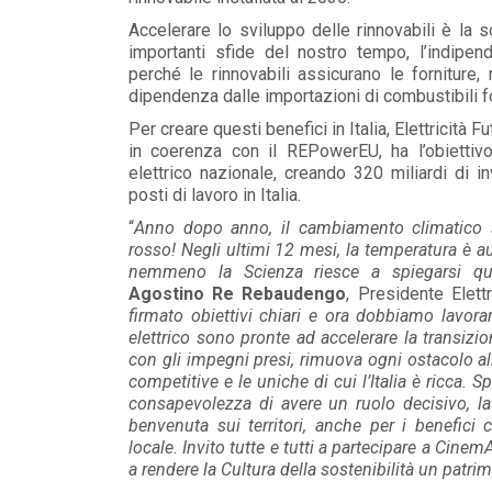
Accelerare lo sviluppo delle rinnovabili è la s
importanti sfide del nostro tempo, l’indipen
perché le rinnovabili assicurano le forniture,
dipendenza dalle importazioni di combustibili fo
Per creare questi benefici in Italia, Elettricità F
in coerenza con il REPowerEU, ha l’obiettivo 
elettrico nazionale, creando 320 miliardi di 
posti di lavoro in Italia.
“
Anno dopo anno, il cambiamento climatico 
rosso! Negli ultimi 12 mesi, la temperatura è a
nemmeno la Scienza riesce a spiegarsi ques
Agostino Re Rebaudengo
, Presidente Elettr
firmato obiettivi chiari e ora dobbiamo lavorar
elettrico sono pronte ad accelerare la transiz
con gli impegni presi, rimuova ogni ostacolo all
POLICY
competitive e le uniche di cui l’Italia è ricca. S
 alla
Criticità del meccanismo di
osso
approvvigionamento della FCR
consapevolezza di avere un ruolo decisivo, la
– Allegato A.83 del Cod...
benvenuta sui territori, anche per i benefici
LEGGI DI PIÙ
locale. Invito tutte e tutti a partecipare a Cinem
a rendere la Cultura della sostenibilità un patr