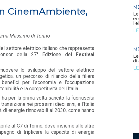
MEDIA
/ 21-07-2026
M
con CinemAmbiente,
L’UE accelera
sull’elettrificazione per
Le
rafforzare competitività e
em
autonomia
l’
LEGGI DI PIÙ
LE
 Cinema Massimo di Torino
el settore elettrico italiano che rappresenta
MEDIA
M
/ 20-07-2026
ponsor della 27° Edizione del
Festival
Innovazione energetica, l’Italia
Le
cresce ma resta la sfida della
di
competitività
LE
muovere lo sviluppo del settore elettrico
LEGGI DI PIÙ
getica, un percorso di rilancio della filiera
 benefici per l’economia e l’occupazione
ibilità e la competitività dell’Italia.
ha per la prima volta sancito la fuoriuscita
 transizione nei prossimi dieci anni, e l’Italia
ità di energie rinnovabili al 2030, come hanno
prile al G7 di Torino, dove insieme alle altre
mpegno di triplicare la capacità di energia