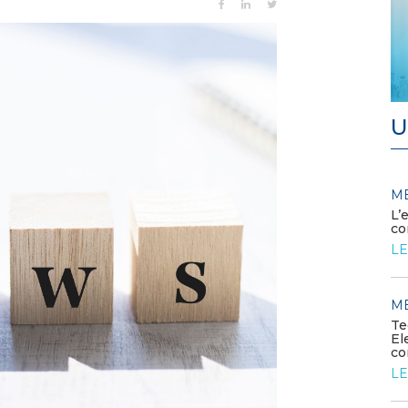
U
MEDIA
M
/ 03-08-2026
Diamo il benvenuto ai nuovi
L’
associati
co
LEGGI DI PIÙ
LE
MEDIA
M
/ 23-07-2026
I PPA sostengono la crescita
Te
delle rinnovabili in Europa
El
co
LEGGI DI PIÙ
LE