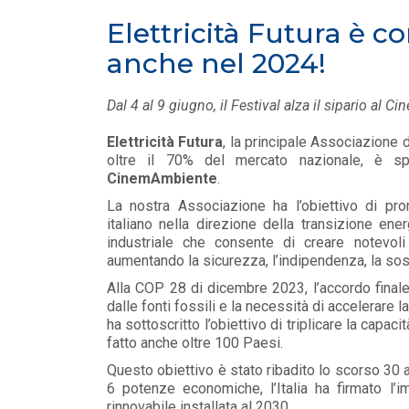
MEDIA
/ 05-06-2026
Elettricità Futura è 
Elettrificare l’industria per
are e ANEV:
rafforzare la competitività
anche nel 2024!
io olivic...
europea
LEGGI DI PIÙ
Dal 4 al 9 giugno, il Festival alza il sipario al
Elettricità Futura
, la principale Associazione d
MEDIA
/ 26-05-2026
oltre il 70% del mercato nazionale, è s
nti non riguardano
La generazione elettrica da
CinemAmbiente
.
fonti fossili entra in una fase di
declino struttura...
La nostra Associazione ha l’obiettivo di pro
LEGGI DI PIÙ
italiano nella direzione della transizione ener
industriale che consente di creare notevoli
aumentando la sicurezza, l’indipendenza, la sosten
Alla COP 28 di dicembre 2023, l’accordo finale 
dalle fonti fossili e la necessità di accelerare la
ha sottoscritto l’obiettivo di triplicare la capac
fatto anche oltre 100 Paesi.
Questo obiettivo è stato ribadito lo scorso 30 a
6 potenze economiche, l’Italia ha firmato l’i
rinnovabile installata al 2030.