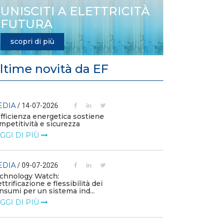
UNISCITI A ELETTRICITÀ
FUTURA
scopri di più
ltime novità da EF
EDIA
MEDIA
/ 14-07-2026
/ 23-06
efficienza energetica sostiene
Rinnovabili e c
mpetitività e sicurezza
a 42 miliardi di
raggiungimento
GGI DI PIÙ
LEGGI DI PIÙ
EDIA
/ 09-07-2026
MEDIA
/ 19-06
chnology Watch:
ettrificazione e flessibilità dei
Elettricità Fut
nsumi per un sistema ind...
basta allarmism
italiane
GGI DI PIÙ
LEGGI DI PIÙ