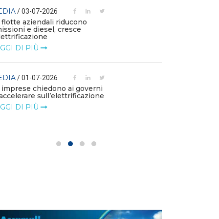
EDIA
/ 03-07-2026
MEDIA
/ 16-06
 flotte aziendali riducono
issioni e diesel, cresce
Elettricità Futu
elettrificazione
coniugare tutel
GGI DI PIÙ
LEGGI DI PIÙ
EDIA
MEDIA
/ 01-07-2026
/ 16-06
 imprese chiedono ai governi
Elettricità Fut
 accelerare sull’elettrificazione
le bollette ele
GGI DI PIÙ
LEGGI DI PIÙ