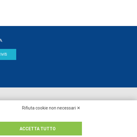
A
iviti
Seguici su:
Rifiuta cookie non necessari ✕
ACCETTA TUTTO