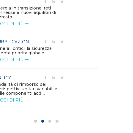
POLICY
ergia in transizione: reti
Disposizioni fu
nnesse e nuovi equilibri di
riconoscimento
rcato
straordinario vo
GGI DI PIÙ
LEGGI DI PIÙ
BBLICAZIONI
POLICY
nerali critici, la sicurezza
Sezione degli a
venta priorità globale
della Bacheca 
GGI DI PIÙ
GSE come garan
LEGGI DI PIÙ
LICY
dalità di rimborso dei
POLICY
rrispettivi unitari variabili e
Aggiornamento 
lle componenti addi...
Capitolo 1A de
GGI DI PIÙ
LEGGI DI PIÙ