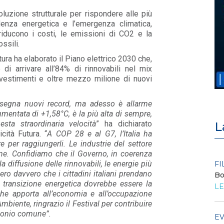
oluzione strutturale per rispondere alle più
denza energetica e l’emergenza climatica,
 riducono i costi, le emissioni di CO2 e la
ssili.
utura ha elaborato il Piano elettrico 2030 che,
di arrivare all’84% di rinnovabili nel mix
investimenti e oltre mezzo milione di nuovi
segna nuovi record, ma adesso è allarme
umentata di +1,58°C, è la più alta di sempre,
ta straordinaria velocità
” ha dichiarato
L
icità Futura. “
A COP 28 e al G7, l’Italia ha
e per raggiungerli. Le industrie del settore
ione. Confidiamo che il Governo, in coerenza
a diffusione delle rinnovabili, le energie più
FILO DIRETTO
FI
pero davvero che i cittadini italiani prendano
La settimana di EF - n. 29 - 2026
Bo
 transizione energetica dovrebbe essere la
LEGGI DI PIÙ
LE
 che apporta all’economia e all’occupazione
Ambiente, ringrazio il Festival per contribuire
imonio comune”.
FILO DIRETTO
EV