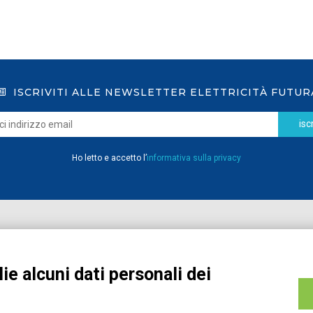
ISCRIVITI ALLE NEWSLETTER ELETTRICITÀ FUTUR
iscr
Ho letto e accetto l’
informativa sulla privacy
Home
Pubblicazioni
Registrati
Media
ie alcuni dati personali dei
MyPage
Eventi e Formazione
Chi siamo
Contatti