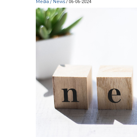
Media / News
/ 06-06-2024
MEDIA
/ 11-06-2026
fino
Europa, prezzi elettrici stabili
nel 2025. Italia allineata alla
media
LEGGI DI PIÙ
MEDIA
/ 09-06-2026
La Commissione europea
te
approva il FER X
LEGGI DI PIÙ