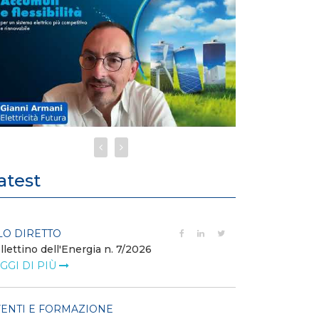
atest
LO DIRETTO
POLICY
llettino dell'Energia n. 7/2026
Misure transito
riduzione dei p
GGI DI PIÙ
dell’energi...
LEGGI DI PIÙ
ENTI E FORMAZIONE