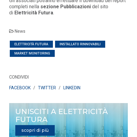
Gli associati potranno effettuare il download dei report
completi nella
sezione Pubblicazioni
del sito
di
Elettricità Futura
.
News
ELETTRICITÀ FUTURA
INSTALLATO RINNOVABILI
MARKET MONITORING
CONDIVIDI
FACEBOOK
/
TWITTER
/
LINKEDIN
UNISCITI A ELETTRICITÀ
FUTURA
scopri di più