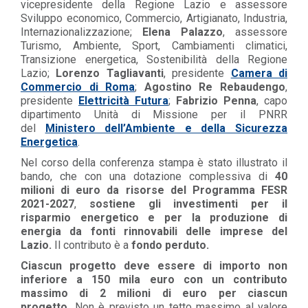
vicepresidente della Regione Lazio e assessore
Sviluppo economico, Commercio, Artigianato, Industria,
Internazionalizzazione;
Elena Palazzo
, assessore
Turismo, Ambiente, Sport, Cambiamenti climatici,
Transizione energetica, Sostenibilità della Regione
Lazio;
Lorenzo Tagliavanti
, presidente
Camera di
Commercio di Roma
;
Agostino Re Rebaudengo
,
presidente
Elettricità Futura
;
Fabrizio Penna
, capo
dipartimento Unità di Missione per il PNRR
del
Ministero dell’Ambiente e della Sicurezza
Energetica
.
Nel corso della conferenza stampa è stato illustrato il
bando, che con una dotazione complessiva di
40
milioni di euro da risorse del Programma FESR
2021-2027
,
sostiene gli investimenti per il
risparmio energetico e per la produzione di
energia da fonti rinnovabili delle imprese del
Lazio.
Il contributo è a
fondo
perduto.
Ciascun progetto deve essere di importo non
inferiore a 150 mila euro con un contributo
massimo di 2 milioni di euro per ciascun
progetto.
Non è previsto un tetto massimo al valore