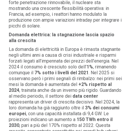
forte penetrazione rinnovabile, il nucleare sta
mostrando una crescente flessibilità operativa: in
Francia, ad esempio, i reattori hanno modulato la
produzione con ampie variazioni intraday per integrare i
picchi di solare.
Domanda elettrica: la stagnazione lascia spazio
alla crescita
La domanda di elettricità in Europa è rimasta stagnante
negli ultimi anni a causa di crisi industriale e risparmi
forzati legati all’impennata dei prezzi dell’energia. Nel
2024 il consumo è cresciuto solo dell’
1%
, rimanendo
comunque il
7% sotto i livelli del 2021
. Nel 2025 si
osservano però i primi segnali di rimbalzo: nei primi sei
mesi la domanda è aumentata del
+2% rispetto al
2024
, trainata anche da un inverno più rigido. Guardando
al medio periodo, il settore dei
data center
rappresenta un driver di crescita decisivo. Nel 2024, la
loro domanda ha già raggiunto oltre il
3% dei consumi
europei
, con una capacità installata di 9,4 GW. Le
proiezioni indicano un aumento a
150 TWh entro il
2030
, pari a più del 170% rispetto al 2022. Questa