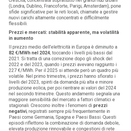
crescita, concentrata soprattutto nei grandi hub urbani
(Londra, Dublino, Francoforte, Parigi, Amsterdam), pone
sfide significative per le reti locali, chiamate a gestire
nuovi carichi altamente concentrati e difficilmente
flessibili.
Prezzi e mercati: stabilità apparente, ma volatilità
in aumento
Il prezzo medio dell’elettricità in Europa è diminuito a
82 €/MWh nel 2024
, toccando i livelli più bassi dal
2021. Si tratta di una correzione dopo gli shock del
2022 e del 2023, quando i prezzi avevano raggiunto i
227 €/MWh. Per il 2025 si attende però un quadro più
volatile. Nel primo trimestre, i prezzi hanno sfiorato i
livelli del 2023, spinti da domanda più alta e minore
produzione eolica, per poi rientrare ai valori del 2024
nel secondo trimestre. Questo andamento segnala una
maggiore sensibilità del mercato a fattori climatici e
stagionali. Crescono inoltre i fenomeni di
prezzi
negativi
, registrati sempre più frequentemente in
Paesi come Germania, Spagna e Paesi Bassi. Questi
episodi riflettono la combinazione di domanda debole,
elevata produzione rinnovabile e congestioni di rete