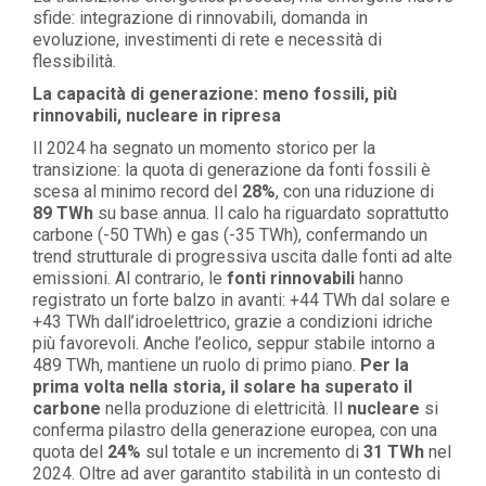
sfide: integrazione di rinnovabili, domanda in
evoluzione, investimenti di rete e necessità di
flessibilità.
La capacità di generazione: meno fossili, più
rinnovabili, nucleare in ripresa
Il 2024 ha segnato un momento storico per la
transizione: la quota di generazione da fonti fossili è
scesa al minimo record del
28%
, con una riduzione di
89 TWh
su base annua. Il calo ha riguardato soprattutto
carbone (-50 TWh) e gas (-35 TWh), confermando un
trend strutturale di progressiva uscita dalle fonti ad alte
emissioni. Al contrario, le
fonti rinnovabili
hanno
registrato un forte balzo in avanti: +44 TWh dal solare e
+43 TWh dall’idroelettrico, grazie a condizioni idriche
più favorevoli. Anche l’eolico, seppur stabile intorno a
489 TWh, mantiene un ruolo di primo piano.
Per la
prima volta nella storia, il solare ha superato il
carbone
nella produzione di elettricità. Il
nucleare
si
conferma pilastro della generazione europea, con una
quota del
24%
sul totale e un incremento di
31 TWh
nel
2024. Oltre ad aver garantito stabilità in un contesto di