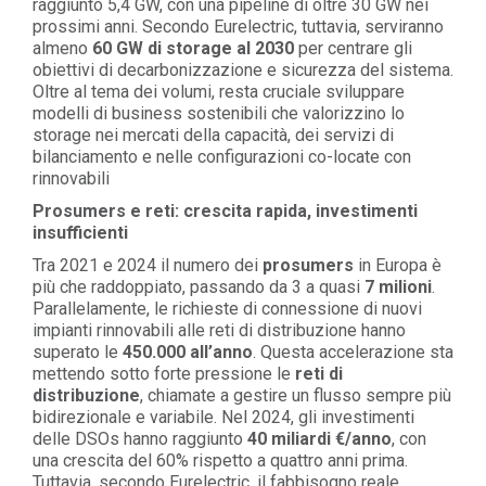
raggiunto 5,4 GW, con una pipeline di oltre 30 GW nei
prossimi anni. Secondo Eurelectric, tuttavia, serviranno
almeno
60 GW di storage al 2030
per centrare gli
obiettivi di decarbonizzazione e sicurezza del sistema.
Oltre al tema dei volumi, resta cruciale sviluppare
modelli di business sostenibili che valorizzino lo
storage nei mercati della capacità, dei servizi di
bilanciamento e nelle configurazioni co-locate con
rinnovabili
Prosumers e reti: crescita rapida, investimenti
insufficienti
Tra 2021 e 2024 il numero dei
prosumers
in Europa è
più che raddoppiato, passando da 3 a quasi
7 milioni
.
Parallelamente, le richieste di connessione di nuovi
impianti rinnovabili alle reti di distribuzione hanno
superato le
450.000 all’anno
. Questa accelerazione sta
mettendo sotto forte pressione le
reti di
distribuzione
, chiamate a gestire un flusso sempre più
bidirezionale e variabile. Nel 2024, gli investimenti
delle DSOs hanno raggiunto
40 miliardi €/anno
, con
una crescita del 60% rispetto a quattro anni prima.
Tuttavia, secondo Eurelectric, il fabbisogno reale