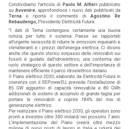
Condividiamo l'articolo di
Paolo M. Alfieri
pubblicato
su
Avvenire
, approfondisce i nuovi dati pubblicati da
Terna
e riporta il commento di
Agostino Re
Rebaudengo
, Presidente Elettricità Futura:
"I dati di Terna contengono certamente una buona
notizia per tutto il sistema Paese se rapportati
all’urgente necessità di ridurre le emissioni inquinanti e
climalteranti e i prezzi dell’energia elettrica. Ci dicono
anche che questo storico sorpasso delle rinnovabili sui
fossili è guidato dall’idroelettrico, una conferma del
ruolo strategico di questo settore e dell’importanza di
mantenere efficiente il parco idroelettrico italiano.
Il Piano elettrico 2030, elaborato da Elettricità Futura in
coerenza con il REPowerEU, prevede l’installazione di
85 GW aggiuntivi di capacità rinnovabile e 80 GWh
addizionali di sistemi di accumulo di grande taglia per
portare le rinnovabili a coprire l’84% del mix di
generazione elettrico.
Per realizzare il Piano elettrico 2030, gli operatori sono
pronti a investire oltre 300 miliardi nei prossimi 7 anni.
L’implementazione del Piano creerà oltre mezzo
milione di nuovi posti di lavoro in Italia e ridurrà del