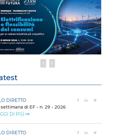
atest
LO DIRETTO
FILO DIRETTO
 settimana di EF - n. 29 - 2026
Bollettino dell
GGI DI PIÙ
LEGGI DI PIÙ
LO DIRETTO
EVENTI E FO