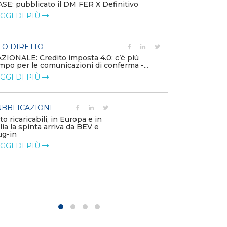
SE: pubblicato il DM FER X Definitivo
Energia in tran
GGI DI PIÙ
connesse e nuo
mercato
LEGGI DI PIÙ
LO DIRETTO
ZIONALE: Credito imposta 4.0: c’è più
mpo per le comunicazioni di conferma -...
PUBBLICAZIO
GGI DI PIÙ
Minerali critici
diventa priorit
LEGGI DI PIÙ
BBLICAZIONI
to ricaricabili, in Europa e in
alia la spinta arriva da BEV e
POLICY
ug-in
Modalità di ri
GGI DI PIÙ
corrispettivi un
delle component
LEGGI DI PIÙ