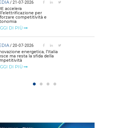
EDIA
/ 21-07-2026
MEDIA
/ 03-07
UE accelera
ll’elettrificazione per
Le flotte azien
fforzare competitività e
emissioni e die
tonomia
l’elettrificazio
GGI DI PIÙ
LEGGI DI PIÙ
EDIA
MEDIA
/ 20-07-2026
/ 01-07
novazione energetica, l’Italia
Le imprese chi
esce ma resta la sfida della
di accelerare su
mpetitività
LEGGI DI PIÙ
GGI DI PIÙ