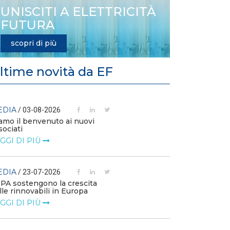
UNISCITI A ELETTRICITÀ
FUTURA
scopri di più
ltime novità da EF
EDIA
MEDIA
/ 03-08-2026
/ 14-07
amo il benvenuto ai nuovi
L’efficienza e
sociati
competitività 
GGI DI PIÙ
LEGGI DI PIÙ
EDIA
MEDIA
/ 23-07-2026
/ 09-07
PPA sostengono la crescita
Technology Wa
lle rinnovabili in Europa
Elettrificazione
consumi per un
GGI DI PIÙ
LEGGI DI PIÙ