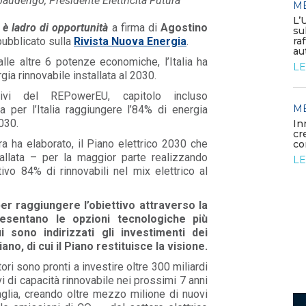
baudengo, Presidente Elettricità Futura
M
MEDIA
/ 05-06-2026
L’
o è ladro di opportunità
a firma
di
Agostino
Elettrificare l’industria per
su
rafforzare la competitività
ra
 pubblicato sulla
Rivista
Nuova Energia
.
europea
au
alle altre 6 potenze economiche, l’Italia ha
LEGGI DI PIÙ
LE
rgia rinnovabile installata al 2030.
tivi del REPowerEU, capitolo incluso
MEDIA
M
/ 26-05-2026
a per l’Italia raggiungere l’84% di energia
030.
rdano
La generazione elettrica da
In
fonti fossili entra in una fase di
cr
ra ha elaborato, il Piano elettrico 2030 che
declino struttura...
co
allata – per la maggior parte realizzando
LEGGI DI PIÙ
LE
ttivo 84% di rinnovabili nel mix elettrico al
per raggiungere l’obiettivo attraverso la
resentano le opzioni tecnologiche più
 sono indirizzati gli investimenti dei
iano, di cui il Piano restituisce la visione.
ori sono pronti a investire oltre 300 miliardi
vi di capacità rinnovabile nei prossimi 7 anni
glia, creando oltre mezzo milione di nuovi