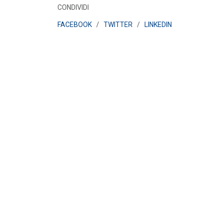
POLICY
CONDIVIDI
Disposizioni funzionali al
FACEBOOK
/
TWITTER
/
LINKEDIN
riconoscimento del contributo
straordinario volontari...
LEGGI DI PIÙ
POLICY
Sezione degli annunci qualificati
della Bacheca PPA e ruolo del
GSE come garante...
LEGGI DI PIÙ
POLICY
Aggiornamento Allegato A.18 e
Capitolo 1A del Codice di Rete
LEGGI DI PIÙ