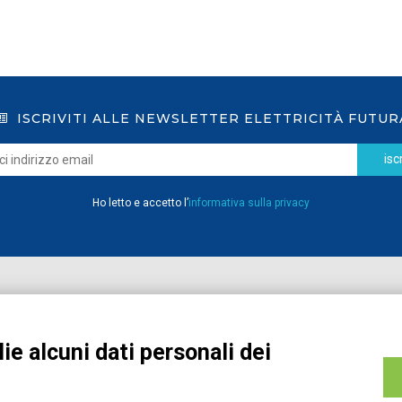
ISCRIVITI ALLE NEWSLETTER ELETTRICITÀ FUTUR
iscr
Ho letto e accetto l’
informativa sulla privacy
Home
Pubblicazioni
Registrati
Media
ie alcuni dati personali dei
MyPage
Eventi e Formazione
Chi siamo
Contatti