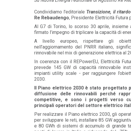
Su Nuova Energia l'editoriale di Agostino Re Re
MEDIA
/ 16-06-2026
Condividiamo l'editoriale
Transizione, il ritard
Elettricità Futura, Italia Solare e ANEV:
Re Rebaudengo
, Presidente Elettricità Futura
coniugare tutela del patrimonio olivic...
Al G7 di Torino, lo scorso 30 aprile, insieme 
LEGGI DI PIÙ
firmato l’impegno di triplicare la capacità di ene
A livello europeo, rispettare gli obiet
MEDIA
/ 16-06-2026
nell’aggiornamento del PNRR italiano, signific
rinnovabile nel mix di generazione elettrica al 2
Elettricità Futura: gli aumenti non rigua
le bollette elettriche
In coerenza con il REPowerEU, Elettricità Futu
LEGGI DI PIÙ
prevede 145 GW di capacità rinnovabile inst
impianti utility scale - per raggiungere l’obie
2030.
Il Piano elettrico 2030 è stato progettato 
diffusione delle rinnovabili perché rapp
competitive, e sono i progetti verso cui
principali operatori del settore elettrico ital
Per realizzare il Piano elettrico 2030, gli operat
per sviluppare le reti, installare 85 GW aggiunti
e 80 GWh di sistemi di accumulo di grande ta