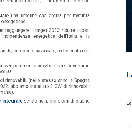
, le emissioni di CO
del settore elettrico
2eq
 Esiste una timeline che ordina per maturità
i energetiche.
er raggiungere il target 2030, ridurre i costi
l’indipendenza energetica dell’Italia e la
zionale, europeo e nazionale, a che punto è la
 nuova potenza rinnovabile che dovremmo
werEU.
L
 di rinnovabili, (nello stesso anno la Spagna
022, abbiamo installato 3 GW di rinnovabili
mania).
POLICY
FI
e integrale
scritto nei primi giorni di giugno
Criticità del meccanismo di
La
approvvigionamento della FCR
LE
– Allegato A.83 del Cod...
LEGGI DI PIÙ
FI