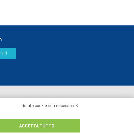
A
iviti
Seguici su:
Rifiuta cookie non necessari ✕
ACCETTA TUTTO