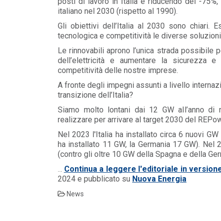
posti di lavoro in Italia e riducendo del -75%
italiano nel 2030 (rispetto al 1990).
Gli obiettivi dell’Italia al 2030 sono chiari.
tecnologica e competitività le diverse soluzion
Le rinnovabili aprono l’unica strada possibile p
dell’elettricità e aumentare la sicurezza e 
competitività delle nostre imprese.
A fronte degli impegni assunti a livello interna
transizione dell’Italia?
Siamo molto lontani dai 12 GW all’anno di
realizzare per arrivare al target 2030 del REPo
Nel 2023 l'Italia ha installato circa 6 nuovi GW
ha installato 11 GW, la Germania 17 GW).
Nel 2
(contro gli oltre 10 GW della Spagna e della Ger
POLICY
Continua a leggere l'editoriale in version
...
Misure transitorie funzionali alla
2024 e pubblicato su
Nuova Energia
riduzione dei prezzi all’ingrosso
dell’energi...
News
LEGGI DI PIÙ