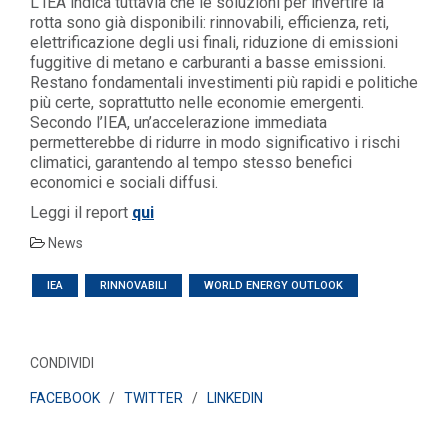
L’IEA indica tuttavia che le soluzioni per invertire la
rotta sono già disponibili: rinnovabili, efficienza, reti,
elettrificazione degli usi finali, riduzione di emissioni
fuggitive di metano e carburanti a basse emissioni.
Restano fondamentali investimenti più rapidi e politiche
più certe, soprattutto nelle economie emergenti.
Secondo l’IEA, un’accelerazione immediata
permetterebbe di ridurre in modo significativo i rischi
climatici, garantendo al tempo stesso benefici
economici e sociali diffusi.
Leggi il report
qui
News
IEA
RINNOVABILI
WORLD ENERGY OUTLOOK
CONDIVIDI
FACEBOOK
/
TWITTER
/
LINKEDIN