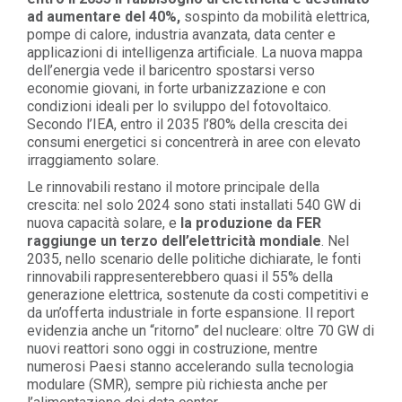
ad aumentare del 40%,
sospinto da mobilità elettrica,
pompe di calore, industria avanzata, data center e
applicazioni di intelligenza artificiale. La nuova mappa
dell’energia vede il baricentro spostarsi verso
economie giovani, in forte urbanizzazione e con
condizioni ideali per lo sviluppo del fotovoltaico.
Secondo l’IEA, entro il 2035 l’80% della crescita dei
consumi energetici si concentrerà in aree con elevato
irraggiamento solare.
Le rinnovabili restano il motore principale della
crescita: nel solo 2024 sono stati installati 540 GW di
nuova capacità solare, e
la produzione da FER
raggiunge un terzo dell’elettricità mondiale
. Nel
2035, nello scenario delle politiche dichiarate, le fonti
rinnovabili rappresenterebbero quasi il 55% della
generazione elettrica, sostenute da costi competitivi e
da un’offerta industriale in forte espansione. Il report
evidenzia anche un “ritorno” del nucleare: oltre 70 GW di
nuovi reattori sono oggi in costruzione, mentre
numerosi Paesi stanno accelerando sulla tecnologia
modulare (SMR), sempre più richiesta anche per