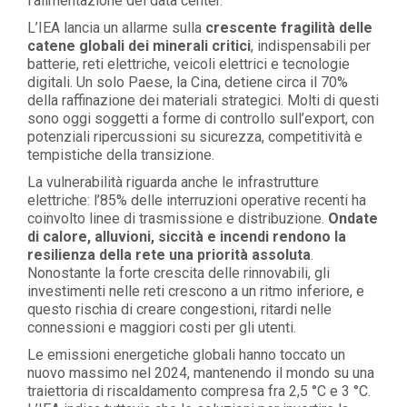
l’alimentazione dei data center.
L’IEA lancia un allarme sulla
crescente fragilità delle
catene globali dei minerali critici
, indispensabili per
batterie, reti elettriche, veicoli elettrici e tecnologie
digitali. Un solo Paese, la Cina, detiene circa il 70%
della raffinazione dei materiali strategici. Molti di questi
sono oggi soggetti a forme di controllo sull’export, con
potenziali ripercussioni su sicurezza, competitività e
tempistiche della transizione.
La vulnerabilità riguarda anche le infrastrutture
elettriche: l’85% delle interruzioni operative recenti ha
coinvolto linee di trasmissione e distribuzione.
Ondate
di calore, alluvioni, siccità e incendi rendono la
resilienza della rete una priorità assoluta
.
Nonostante la forte crescita delle rinnovabili, gli
investimenti nelle reti crescono a un ritmo inferiore, e
questo rischia di creare congestioni, ritardi nelle
connessioni e maggiori costi per gli utenti.
Le emissioni energetiche globali hanno toccato un
nuovo massimo nel 2024, mantenendo il mondo su una
traiettoria di riscaldamento compresa fra 2,5 °C e 3 °C.