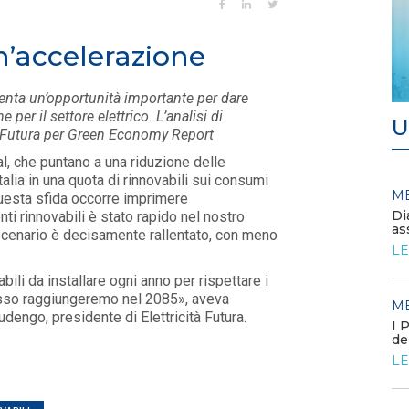
’accelerazione
esenta un’opportunità importante per dare
 per il settore elettrico. L’analisi di
U
à Futura per Green Economy Report
l, che puntano a una riduzione delle
talia in una quota di rinnovabili sui consumi
MEDIA
M
/ 11-06-2026
questa sfida occorre imprimere
Europa, prezzi elettrici stabili
Di
ti rinnovabili è stato rapido nel nostro
nel 2025. Italia allineata alla
as
scenario è dec
isamente rallentato, con meno
media
LE
LEGGI DI PIÙ
ili da installare ogni anno per rispettare i
asso raggiungeremo nel 2085», aveva
M
engo, presidente di Elettricità Futura.
MEDIA
/ 09-06-2026
I 
La Commissione europea
de
approva il FER X
LE
LEGGI DI PIÙ