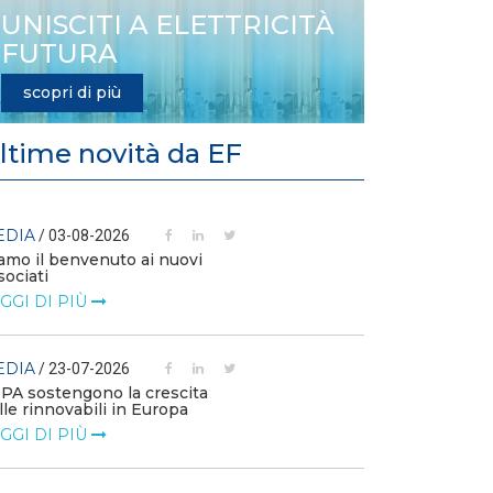
UNISCITI A ELETTRICITÀ
FUTURA
scopri di più
ltime novità da EF
EDIA
MEDIA
/ 03-08-2026
/ 14-07
amo il benvenuto ai nuovi
L’efficienza e
sociati
competitività 
GGI DI PIÙ
LEGGI DI PIÙ
EDIA
MEDIA
/ 23-07-2026
/ 09-07
PPA sostengono la crescita
Technology Wa
lle rinnovabili in Europa
Elettrificazione
consumi per un
GGI DI PIÙ
LEGGI DI PIÙ