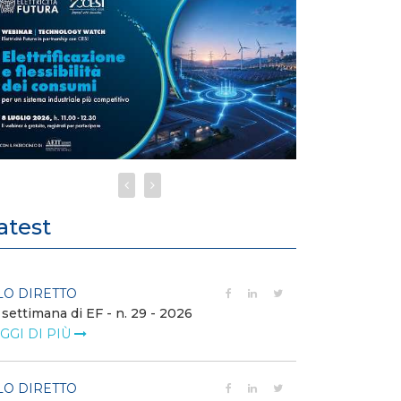
atest
LO DIRETTO
FILO DIRETTO
 settimana di EF - n. 29 - 2026
Bollettino dell
GGI DI PIÙ
LEGGI DI PIÙ
LO DIRETTO
EVENTI E FO