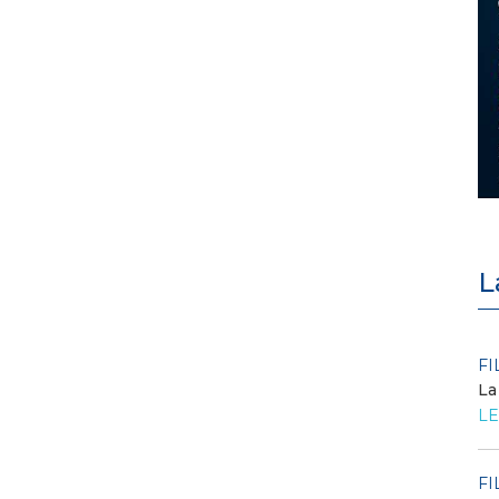
L
POLICY
FI
Criticità del meccanismo di
La
approvvigionamento della FCR
LE
– Allegato A.83 del Cod...
LEGGI DI PIÙ
FI