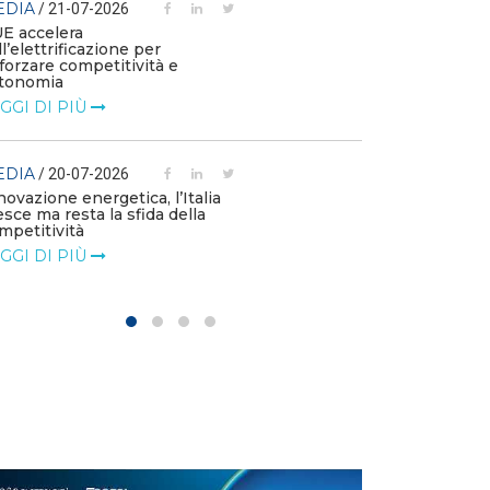
EDIA
/ 21-07-2026
MEDIA
/ 03-07
UE accelera
ll’elettrificazione per
Le flotte azien
fforzare competitività e
emissioni e die
tonomia
l’elettrificazio
GGI DI PIÙ
LEGGI DI PIÙ
EDIA
MEDIA
/ 20-07-2026
/ 01-07
novazione energetica, l’Italia
Le imprese chi
esce ma resta la sfida della
di accelerare su
mpetitività
LEGGI DI PIÙ
GGI DI PIÙ