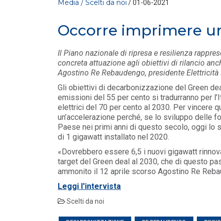
Media / Scelti da noi
/ 01-06-2021
Occorre imprimere un
Il Piano nazionale di ripresa e resilienza rappr
concreta attuazione agli obiettivi di rilancio anche
Agostino Re Rebaudengo, presidente Elettricit
Gli obiettivi di decarbonizzazione del Green dea
emissioni del 55 per cento si tradurranno per l’I
MEDIA
/ 23-06-2026
elettrici del 70 per cento al 2030. Per vincere 
Rinnovabili e competitività: fino
un’accelerazione perché, se lo sviluppo delle fon
a 42 miliardi di PIL con il
Paese nei primi anni di questo secolo, oggi lo 
raggiungimento dei...
di 1 gigawatt installato nel 2020.
LEGGI DI PIÙ
«Dovrebbero essere 6,5 i nuovi gigawatt rinnovab
target del Green deal al 2030, che di questo p
ammonito il 12 aprile scorso Agostino Re Rebaud
MEDIA
/ 19-06-2026
Elettricità Futura, Boneschi:
Leggi l'intervista
basta allarmismi sulle bollette
italiane
Scelti da noi
LEGGI DI PIÙ