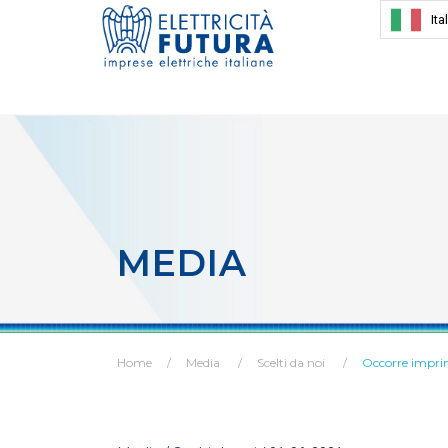
Ita
MEDIA
Home
Media
Scelti da noi
Occorre impri