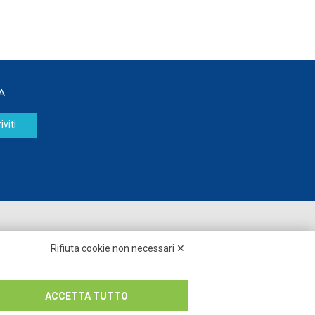
A
iviti
Seguici su:
Rifiuta cookie non necessari ✕
ACCETTA TUTTO