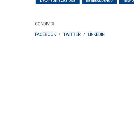
DECARBONIZZAZIONE
RE REBAUDENGO
RINNO
MEDIA
/ 16-06-2026
Elettricità Futura, Italia Solare e ANEV:
coniugare tutela del patrimonio olivic...
CONDIVIDI
LEGGI DI PIÙ
FACEBOOK
/
TWITTER
/
LINKEDIN
MEDIA
/ 16-06-2026
Elettricità Futura: gli aumenti non rigua
le bollette elettriche
LEGGI DI PIÙ