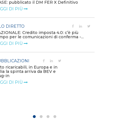
SE: pubblicato il DM FER X Definitivo
Energia in tran
GGI DI PIÙ
connesse e nuo
mercato
LEGGI DI PIÙ
LO DIRETTO
ZIONALE: Credito imposta 4.0: c’è più
mpo per le comunicazioni di conferma -...
PUBBLICAZIO
GGI DI PIÙ
Minerali critici
diventa priorit
LEGGI DI PIÙ
BBLICAZIONI
to ricaricabili, in Europa e in
alia la spinta arriva da BEV e
POLICY
ug-in
Modalità di ri
GGI DI PIÙ
corrispettivi un
delle component
LEGGI DI PIÙ