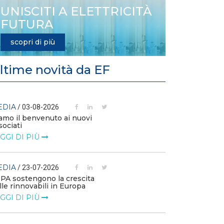
UNISCITI A ELETTRICITÀ
FUTURA
scopri di più
ltime novità da EF
EDIA
MEDIA
/ 03-08-2026
/ 14-07
amo il benvenuto ai nuovi
L’efficienza e
sociati
competitività 
GGI DI PIÙ
LEGGI DI PIÙ
EDIA
MEDIA
/ 23-07-2026
/ 09-07
PPA sostengono la crescita
Technology Wa
lle rinnovabili in Europa
Elettrificazione
consumi per un
GGI DI PIÙ
LEGGI DI PIÙ