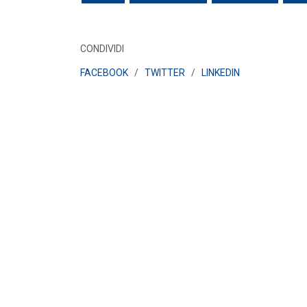
CONDIVIDI
FACEBOOK
/
TWITTER
/
LINKEDIN
POLICY
Misure transitorie funzionali alla
riduzione dei prezzi all’ingrosso
dell’energi...
LEGGI DI PIÙ