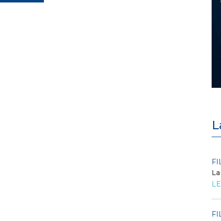
L
POLICY
FI
Criticità del meccanismo di
La
approvvigionamento della FCR
LE
– Allegato A.83 del Cod...
LEGGI DI PIÙ
FI