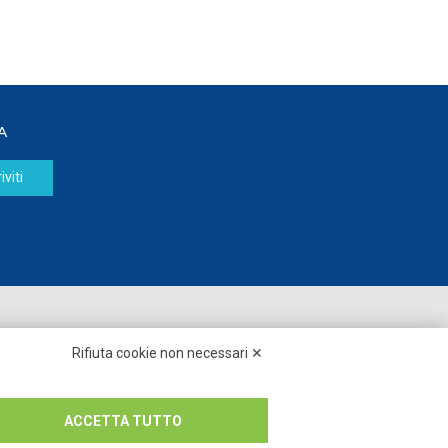
A
iviti
Seguici su:
Rifiuta cookie non necessari ✕
ACCETTA TUTTO