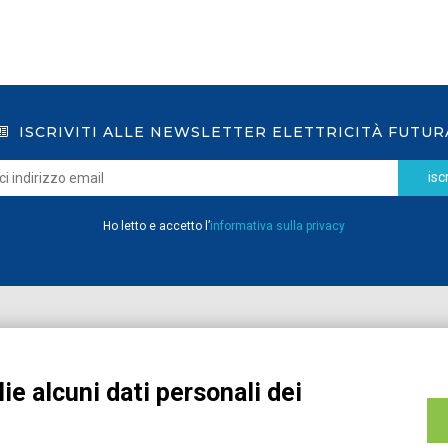
ISCRIVITI ALLE NEWSLETTER ELETTRICITÀ FUTUR
iscr
Ho letto e accetto l’
informativa sulla privacy
Home
Pubblicazioni
Registrati
Media
ie alcuni dati personali dei
MyPage
Eventi e Formazione
Chi siamo
Contatti