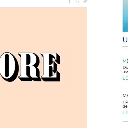
U
MEDIA
M
/ 11-06-2026
Europa, prezzi elettrici stabili
Di
nel 2025. Italia allineata alla
as
media
LE
LEGGI DI PIÙ
M
MEDIA
/ 09-06-2026
I 
La Commissione europea
de
approva il FER X
LE
LEGGI DI PIÙ