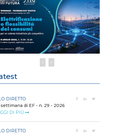
atest
LO DIRETTO
FILO DIRETTO
 settimana di EF - n. 29 - 2026
Bollettino dell
GGI DI PIÙ
LEGGI DI PIÙ
LO DIRETTO
EVENTI E FO