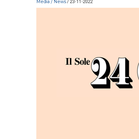
Media / News
/ 23-11-2022
MEDIA
/ 23-06-2026
Rinnovabili e competitività: fino
a 42 miliardi di PIL con il
raggiungimento dei...
LEGGI DI PIÙ
MEDIA
/ 19-06-2026
Elettricità Futura, Boneschi:
basta allarmismi sulle bollette
italiane
LEGGI DI PIÙ