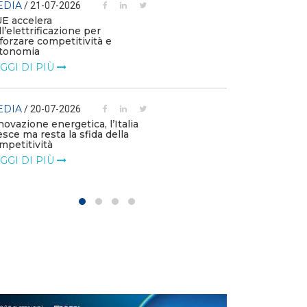
EDIA
/ 21-07-2026
MEDIA
/ 03-07
UE accelera
ll’elettrificazione per
Le flotte azien
fforzare competitività e
emissioni e die
tonomia
l’elettrificazio
GGI DI PIÙ
LEGGI DI PIÙ
EDIA
MEDIA
/ 20-07-2026
/ 01-07
novazione energetica, l’Italia
Le imprese chi
esce ma resta la sfida della
di accelerare su
mpetitività
LEGGI DI PIÙ
GGI DI PIÙ