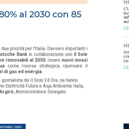
M
MEDIA
/ 05-06-2026
L’
 80% al 2030 con 85
Elettrificare l’industria per
su
rafforzare la competitività
ra
europea
au
LEGGI DI PIÙ
LE
MEDIA
M
/ 26-05-2026
,
due
priorità per l’Italia. Davvero importanti i
rdano
La generazione elettrica da
In
utsche Bank
in collaborazione con
Il Sole
fonti fossili entra in una fase di
cr
e rinnovabili al 2030
, creare
nuovi invasi
declino struttura...
co
ua
come risorsa strategica, ripensare il
LEGGI DI PIÙ
LE
i di gas ed energia
.
, giornalista de Il Sole 24 Ore, ne hanno
te Elettricità Futura e Asja Ambiente Italia,
Argirò
, Amministratore Delegato
NOVABILI 2030