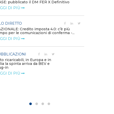
SE: pubblicato il DM FER X Definitivo
Energia in tran
GGI DI PIÙ
connesse e nuo
mercato
LEGGI DI PIÙ
LO DIRETTO
ZIONALE: Credito imposta 4.0: c’è più
mpo per le comunicazioni di conferma -...
PUBBLICAZIO
GGI DI PIÙ
Minerali critici
diventa priorit
LEGGI DI PIÙ
BBLICAZIONI
to ricaricabili, in Europa e in
alia la spinta arriva da BEV e
POLICY
ug-in
Modalità di ri
GGI DI PIÙ
corrispettivi un
delle component
LEGGI DI PIÙ