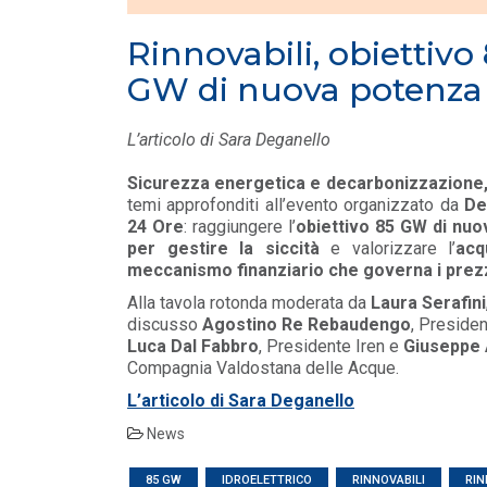
MEDIA
/ 16-06-2026
Rinnovabili, obiettivo
Elettricità Futura, Italia Solare e ANEV:
GW di nuova potenza
coniugare tutela del patrimonio olivic...
LEGGI DI PIÙ
L’articolo di Sara Deganello
MEDIA
/ 16-06-2026
Sicurezza energetica e decarbonizzazione
Elettricità Futura: gli aumenti non rigua
temi approfonditi all’evento organizzato da
De
le bollette elettriche
24 Ore
: raggiungere l’
obiettivo 85 GW di nuov
LEGGI DI PIÙ
per gestire la siccità
e valorizzare l’
acq
meccanismo finanziario che governa i prezz
Alla tavola rotonda moderata da
Laura Serafini
discusso
Agostino Re Rebaudengo
, Presiden
Luca Dal Fabbro
, Presidente Iren e
Giuseppe 
Compagnia Valdostana delle Acque.
L’articolo di Sara Deganello
News
85 GW
IDROELETTRICO
RINNOVABILI
RIN