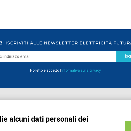
ISCRIVITI ALLE NEWSLETTER ELETTRICITÀ FUTUR
iscr
Ho letto e accetto l’
informativa sulla privacy
Home
Pubblicazioni
Registrati
Media
ie alcuni dati personali dei
MyPage
Eventi e Formazione