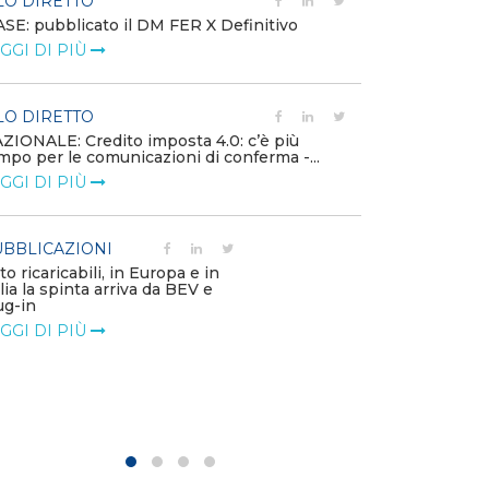
LO DIRETTO
EVENTI E FO
SE: pubblicato il DM FER X Definitivo
Energia in tran
GGI DI PIÙ
connesse e nuo
mercato
LEGGI DI PIÙ
LO DIRETTO
ZIONALE: Credito imposta 4.0: c’è più
mpo per le comunicazioni di conferma -...
PUBBLICAZIO
GGI DI PIÙ
Minerali critici
diventa priorit
LEGGI DI PIÙ
BBLICAZIONI
to ricaricabili, in Europa e in
alia la spinta arriva da BEV e
POLICY
ug-in
Modalità di ri
GGI DI PIÙ
corrispettivi un
delle component
LEGGI DI PIÙ