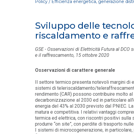
Policy / Efficienza energetica, generazione dis
Sviluppo delle tecnolo
riscaldamento e raff
GSE - Osservazioni di Elettricità Futura al DCO s
e il raffrescamento, 15 ottobre 2020
POLICY
Osservazioni di carattere generale
Compensazioni venditori
mancati ricavi forniture "zone
rosse" e gestione morosit...
Il settore termico presenta notevoli margini di e
LEGGI DI PIÙ
sistemi di teleriscaldamento/teleraffrescament
rendimento (CAR) possono contribuire molto al 
decarbonizzazione al 2030 ed in particolare all’
POLICY
energia del 43% al 2030 previsto dal PNIEC. L
Adeguamento Codice di
matura e competitiva. I relativi vantaggi compr
condotta commerciale al DL
termica ed elettrica, con riscontri positivi sulla s
3/2026 “market design”
produrre “on site”, con perdite di trasporto nulle
LEGGI DI PIÙ
I sistemi di microcogenerazione, in particolare,