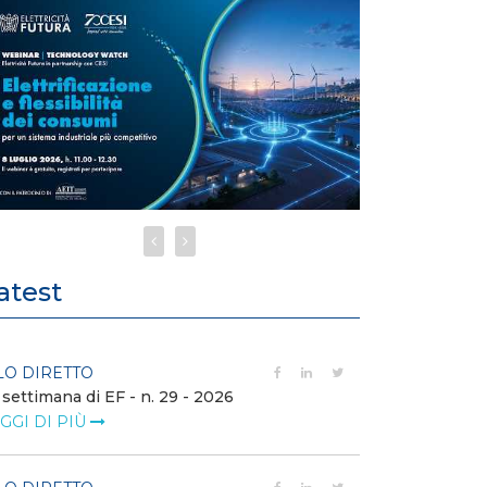
atest
LO DIRETTO
FILO DIRETTO
 settimana di EF - n. 29 - 2026
Bollettino dell
GGI DI PIÙ
LEGGI DI PIÙ