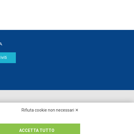
A
iviti
Seguici su:
Rifiuta cookie non necessari ✕
ACCETTA TUTTO