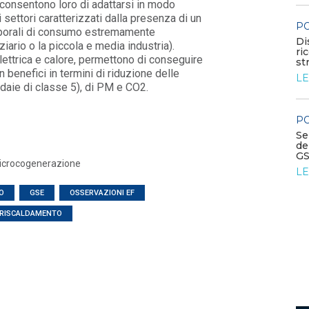
he consentono loro di adattarsi in modo
Contributo di Elettricità Futura alla
i settori caratterizzati dalla presenza di un
consultazione sul Quadro Europeo per le FE...
PO
emporali di consumo estremamente
LEGGI DI PIÙ
Di
ziario o la piccola e media industria).
ri
lettrica e calore, permettono di conseguire
st
n benefici in termini di riduzione delle
LE
POLICY
ldaie di classe 5), di PM e CO2.
Riforma TUA: osservazioni EF
dichiarazioni semestrali per
l’energia elettrica
PO
LEGGI DI PIÙ
Se
de
GS
 microcogenerazione
LE
O
GSE
OSSERVAZIONI EF
ERISCALDAMENTO