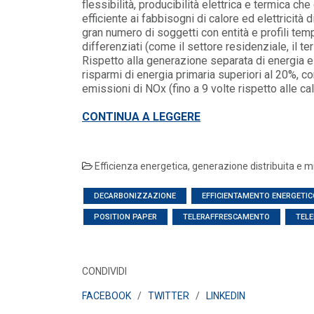
flessibilità, producibilità elettrica e termica c
efficiente ai fabbisogni di calore ed elettricità d
POLICY
gran numero di soggetti con entità e profili t
Aggiornamento Regolamento
differenziati (come il settore residenziale, il ter
Garanzie del Codice di Rete
Rispetto alla generazione separata di energia e
(Allegato A.61)
risparmi di energia primaria superiori al 20%, co
LEGGI DI PIÙ
emissioni di NOx (fino a 9 volte rispetto alle ca
CONTINUA A LEGGERE
POLICY
BIO-PMG: Consultazione
ARERA
LEGGI DI PIÙ
Efficienza energetica, generazione distribuita e
DECARBONIZZAZIONE
EFFICIENTAMENTO ENERGETIC
POSITION PAPER
TELERAFFRESCAMENTO
TEL
CONDIVIDI
FACEBOOK
/
TWITTER
/
LINKEDIN