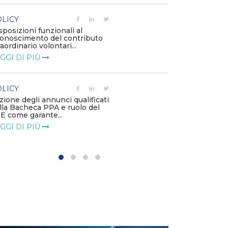
POLICY
LICY
Costi di adeg
sposizioni funzionali al
l’installazione
conoscimento del contributo
impianti di pro
raordinario volontari...
LEGGI DI PIÙ
GGI DI PIÙ
POLICY
LICY
Contributo EF
zione degli annunci qualificati
2 offshore
lla Bacheca PPA e ruolo del
LEGGI DI PIÙ
E come garante...
GGI DI PIÙ