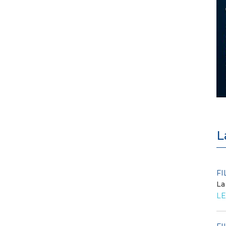
L
POLICY
FI
Criticità del meccanismo di
La
approvvigionamento della FCR
LE
– Allegato A.83 del Cod...
LEGGI DI PIÙ