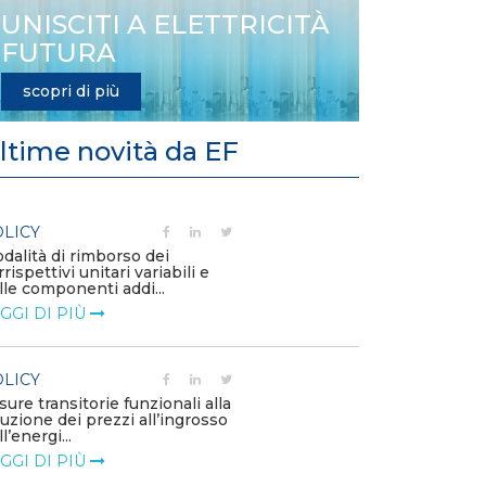
UNISCITI A ELETTRICITÀ
FUTURA
scopri di più
ltime novità da EF
LICY
POLICY
dalità di rimborso dei
Aggiornamento 
rrispettivi unitari variabili e
Capitolo 1A de
lle componenti addi...
LEGGI DI PIÙ
GGI DI PIÙ
POLICY
LICY
Criticità del 
sure transitorie funzionali alla
approvvigiona
duzione dei prezzi all’ingrosso
– Allegato A.83 
l’energi...
LEGGI DI PIÙ
GGI DI PIÙ