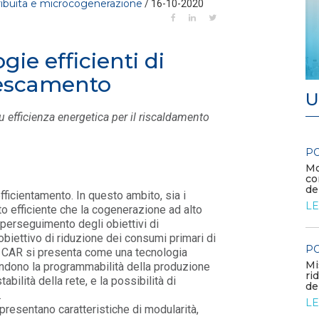
tribuita e microcogenerazione
/ 16-10-2020
gie efficienti di
rescamento
U
u efficienza energetica per il riscaldamento
POLICY
PO
Contributo di Elettricità Futura alla
Mo
consultazione sulla proposta di Industrial...
co
de
fficientamento. In questo ambito, sia i
LEGGI DI PIÙ
LE
o efficiente che la cogenerazione ad alto
perseguimento degli obiettivi di
obiettivo di riduzione dei consumi primari di
POLICY
PO
a CAR si presenta come una tecnologia
Aree idonee: proposte regionali
Mi
endono la programmabilità della produzione
LEGGI DI PIÙ
ri
tabilità della rete, e la possibilità di
del
.
LE
 presentano caratteristiche di modularità,
POLICY