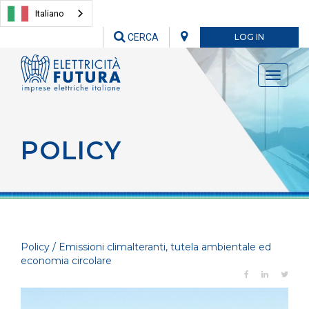
Italiano
CERCA
LOG IN
Toggle
navigati
POLICY
Policy / Emissioni climalteranti, tutela ambientale ed
economia circolare