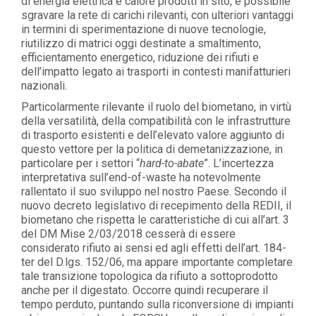
di energia elettrica e calore prodotti in sito, è possibile
sgravare la rete di carichi rilevanti, con ulteriori vantaggi
in termini di sperimentazione di nuove tecnologie,
riutilizzo di matrici oggi destinate a smaltimento,
efficientamento energetico, riduzione dei rifiuti e
dell’impatto legato ai trasporti in contesti manifatturieri
nazionali.
Particolarmente rilevante il ruolo del biometano, in virtù
della versatilità, della compatibilità con le infrastrutture
di trasporto esistenti e dell’elevato valore aggiunto di
questo vettore per la politica di demetanizzazione, in
particolare per i settori “
hard-to-abate
”. L’incertezza
interpretativa sull’end-of-waste ha notevolmente
rallentato il suo sviluppo nel nostro Paese. Secondo il
nuovo decreto legislativo di recepimento della REDII, il
biometano che rispetta le caratteristiche di cui all’art. 3
del DM Mise 2/03/2018 cesserà di essere
considerato rifiuto ai sensi ed agli effetti dell’art. 184-
ter del D.lgs. 152/06, ma appare importante completare
tale transizione topologica da rifiuto a sottoprodotto
anche per il digestato. Occorre quindi recuperare il
tempo perduto, puntando sulla riconversione di impianti