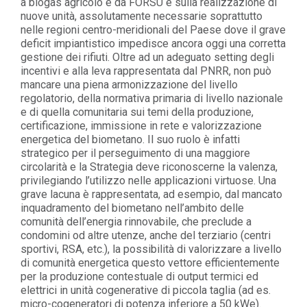
a biogas agricolo e da FORSU e sulla realizzazione di
nuove unità, assolutamente necessarie soprattutto
nelle regioni centro-meridionali del Paese dove il grave
deficit impiantistico impedisce ancora oggi una corretta
gestione dei rifiuti. Oltre ad un adeguato setting degli
incentivi e alla leva rappresentata dal PNRR, non può
mancare una piena armonizzazione del livello
regolatorio, della normativa primaria di livello nazionale
e di quella comunitaria sui temi della produzione,
certificazione, immissione in rete e valorizzazione
energetica del biometano. Il suo ruolo è infatti
strategico per il perseguimento di una maggiore
circolarità e la Strategia deve riconoscerne la valenza,
privilegiando l’utilizzo nelle applicazioni virtuose. Una
grave lacuna è rappresentata, ad esempio, dal mancato
inquadramento del biometano nell’ambito delle
comunità dell’energia rinnovabile, che preclude a
condomini od altre utenze, anche del terziario (centri
sportivi, RSA, etc.), la possibilità di valorizzare a livello
di comunità energetica questo vettore efficientemente
per la produzione contestuale di output termici ed
elettrici in unità cogenerative di piccola taglia (ad es.
micro-cogeneratori di potenza inferiore a 50 kWe).