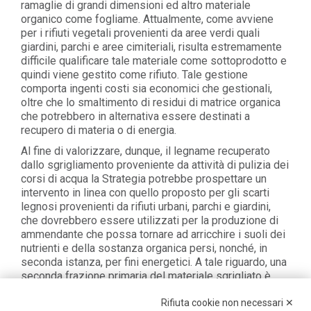
ramaglie di grandi dimensioni ed altro materiale
organico come fogliame. Attualmente, come avviene
per i rifiuti vegetali provenienti da aree verdi quali
giardini, parchi e aree cimiteriali, risulta estremamente
difficile qualificare tale materiale come sottoprodotto e
quindi viene gestito come rifiuto. Tale gestione
comporta ingenti costi sia economici che gestionali,
oltre che lo smaltimento di residui di matrice organica
che potrebbero in alternativa essere destinati a
recupero di materia o di energia.
Al fine di valorizzare, dunque, il legname recuperato
dallo sgrigliamento proveniente da attività di pulizia dei
corsi di acqua la Strategia potrebbe prospettare un
intervento in linea con quello proposto per gli scarti
legnosi provenienti da rifiuti urbani, parchi e giardini,
che dovrebbero essere utilizzati per la produzione di
ammendante che possa tornare ad arricchire i suoli dei
nutrienti e della sostanza organica persi, nonché, in
seconda istanza, per fini energetici. A tale riguardo, una
seconda frazione primaria del materiale sgrigliato è
rappresentata da materiali plastici non diversamente
Rifiuta cookie non necessari ✕
riutilizzabili o riciclabili ma dal rilevante contenuto