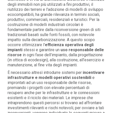
degli immobili non più utilizzati a fini produttivi, il
riutilizzo dei terreni e l’adozione di modelli di sviluppo
ecocompatibili, ha grande rilevanza in termini sociali,
produttivi, commerciali, residenziali e turistici. Per la
costruzione di modelli industriali circolari è
fondamentale partire dalla riconversione green di siti
tradizionali basati sulle fonti fossili, con notevole
impatto sulla decarbonizzazione. A questo scopo
occorre ottimizzare l’
efficienza operativa degli
impianti
stessi e garantire un
uso responsabile delle
risorse
in ogni fase dell’impianto, dalla progettazione
(in ottica di ecodesign), alla costruzione, all’esercizio e
manutenzione, al fine vita degli impianti.
È necessario altresì introdurre sistemi per
incentivare
infrastrutture e modelli operativi sostenibili
e
improntati ad un uso responsabile delle risorse,
premiando i progetti con elevate percentuali di
recupero anche per le infrastrutture e le connessioni
esistenti e il riciclo dei materiali. Le imprese che
intraprendono questi percorsi si trovano ad affrontare
investimenti rilevanti e rischi notevoli; per ovviare a tali
inconvenienti, vengono individuate le seguenti misure a