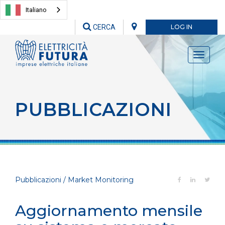
Italiano
CERCA
LOG IN
Toggle
navigati
PUBBLICAZIONI
Pubblicazioni / Market Monitoring
Aggiornamento mensile