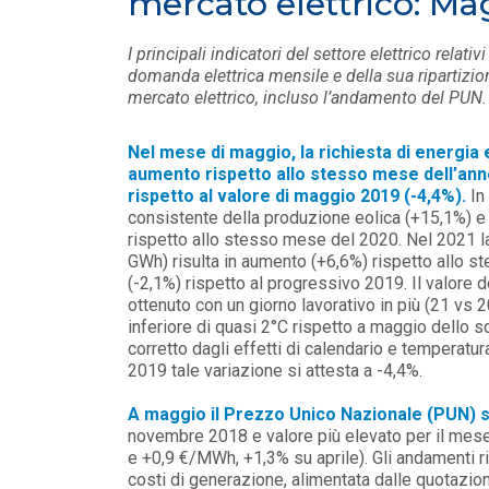
mercato elettrico: Ma
PUBBLICAZIONI
/ 25-06-2026
I principali indicatori del settore elettrico relat
domanda elettrica mensile e della sua ripartizio
Le batterie dei veicoli elettrici
mercato elettrico, incluso l’andamento del PUN.
per sostenere l’accesso
all’energia a basse em...
LEGGI DI PIÙ
Nel mese di maggio, la richiesta di energia e
aumento rispetto allo stesso mese dell’ann
rispetto al valore di maggio 2019 (-4,4%).
In
PUBBLICAZIONI
/ 18-06-2026
consistente della produzione eolica (+15,1%) e
rispetto allo stesso mese del 2020. Nel 2021 la 
Le congestioni di rete spingono
GWh) risulta in aumento (+6,6%) rispetto allo s
l’evoluzione del market design
(-2,1%) rispetto al progressivo 2019. Il valore 
LEGGI DI PIÙ
ottenuto con un giorno lavorativo in più (21 vs
inferiore di quasi 2°C rispetto a maggio dello s
corretto dagli effetti di calendario e temperatur
2019 tale variazione si attesta a -4,4%.
A maggio il Prezzo Unico Nazionale (PUN) s
novembre 2018 e valore più elevato per il me
e +0,9 €/MWh, +1,3% su aprile). Gli andamenti ri
costi di generazione, alimentata dalle quotazion