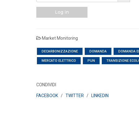
LEGGI DI PIÙ
Log in
POLICY
Disposizioni funzionali al
riconoscimento del contributo
Market Monitoring
straordinario volontari...
LEGGI DI PIÙ
DECARBONIZZAZIONE
DOMANDA
DOMANDA E
MERCATO ELETTRICO
PUN
TRANSIZIONE ECOL
POLICY
Sezione degli annunci qualificati
della Bacheca PPA e ruolo del
GSE come garante...
CONDIVIDI
LEGGI DI PIÙ
FACEBOOK
/
TWITTER
/
LINKEDIN
POLICY
Aggiornamento Allegato A.18 e
Capitolo 1A del Codice di Rete
LEGGI DI PIÙ