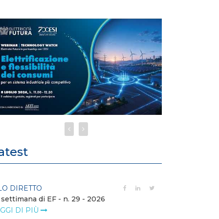
atest
LO DIRETTO
FILO DIRETTO
 settimana di EF - n. 29 - 2026
Bollettino dell
GGI DI PIÙ
LEGGI DI PIÙ