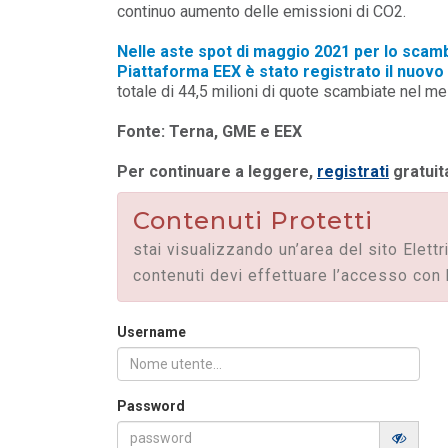
continuo aumento delle emissioni di CO2.
Nelle aste spot di maggio 2021 per lo scamb
Piattaforma EEX è stato registrato il nuovo
totale di 44,5 milioni di quote scambiate nel me
Fonte: Terna, GME e EEX
Per continuare a leggere,
registrati
gratuit
Contenuti Protetti
stai visualizzando un’area del sito Elettr
contenuti devi effettuare l’accesso con 
Username
POLICY
Misure transitorie funzionali alla
Password
riduzione dei prezzi all’ingrosso
dell’energi...