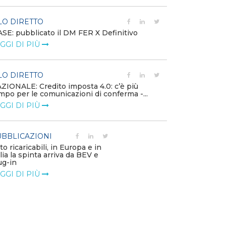
LO DIRETTO
EVENTI E FO
SE: pubblicato il DM FER X Definitivo
Energia in tran
GGI DI PIÙ
connesse e nuo
mercato
LEGGI DI PIÙ
LO DIRETTO
ZIONALE: Credito imposta 4.0: c’è più
mpo per le comunicazioni di conferma -...
PUBBLICAZIO
GGI DI PIÙ
Minerali critici
diventa priorit
LEGGI DI PIÙ
BBLICAZIONI
to ricaricabili, in Europa e in
alia la spinta arriva da BEV e
POLICY
ug-in
Modalità di ri
GGI DI PIÙ
corrispettivi un
delle component
LEGGI DI PIÙ