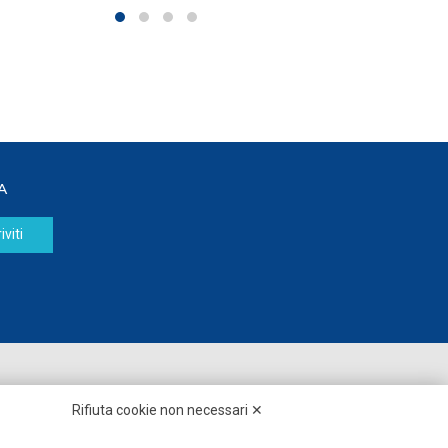
A
iviti
Seguici su:
Rifiuta cookie non necessari ✕