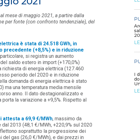
ggio 2021
LEGGI DI PIÙ
LE
ivi al mese di maggio 2021, a partire dalla
PUBBLICAZIONI
PU
/ 08-06-2026
ne per fonte (con confronto tendenziale), del
Ar
sa
Aumentano gli investimenti
20
energetici globali con focus su
elettricità e sicurez...
LE
lettrica è stata di 24.518 GWh, in
LEGGI DI PIÙ
o precedente (+8,5%) e in riduzione
 particolare, si registra un aumento
PU
 del saldo estero in import (+170,0%)
PUBBLICAZIONI
richiesta di energia elettrica (127.460
Il Consiglio di Stato dichiara
I 
tesso periodo del 2020 e in riduzione
illegittime le disposizioni
do
della domanda di energia elettrica è stato
regionali emiliane ch...
Un
 20) ma una temperatura media mensile
LEGGI DI PIÙ
LE
corso anno. Il dato destagionalizzato e
a porta la variazione a +9,5%. Rispetto al
i attesta a 69,9 €/MWh
, massimo da
se dal 2013 (48,1 €/MWh, +220,9% sul 2020
flettono soprattutto la progressione dei
i del gas (26,0 €/MWh), e dai prezzi in