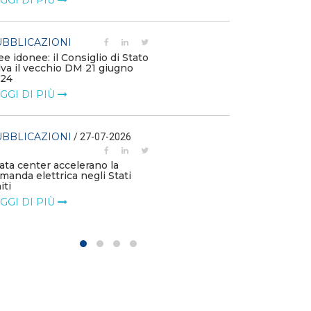
GGI DI PIÙ
PUBBLICAZIO
BBLICAZIONI
Scendono i cos
ee idonee: il Consiglio di Stato
rinnovabili nei
lva il vecchio DM 21 giugno
LEGGI DI PIÙ
24
GGI DI PIÙ
PUBBLICAZIO
BBLICAZIONI
/ 27-07-2026
L’UE registra 
rinnovabili e g
data center accelerano la
LEGGI DI PIÙ
manda elettrica negli Stati
iti
GGI DI PIÙ