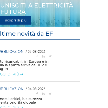
UNISCITI A ELETTRICITÀ
FUTURA
scopri di più
ltime novità da EF
BBLICAZIONI
PUBBLICAZIO
/ 05-08-2026
to ricaricabili, in Europa e in
L’efficienza en
alia la spinta arriva da BEV e
la competitivi
ug-in
LEGGI DI PIÙ
GGI DI PIÙ
PUBBLICAZIO
BBLICAZIONI
/ 04-08-2026
Consulta: legitt
Ftv a terra in a
nerali critici, la sicurezza
LEGGI DI PIÙ
venta priorità globale