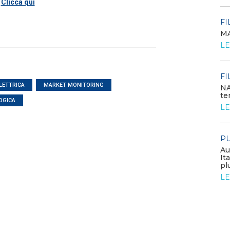
Clicca qui
LEGGI DI PIÙ
FI
MA
POLICY
LE
Costi di adeguamento per
l’installazione dell’UPDM sugli
impianti di produzione ...
LEGGI DI PIÙ
FI
LETTRICA
MARKET MONITORING
NA
te
OGICA
EVENTI E FORMAZIONE
LE
Congresso annuale ATI 2026
PU
LEGGI DI PIÙ
Au
It
pl
FILO DIRETTO
LE
GSE: nuova procedura semplificata per le
richieste sui certificati bianchi
LEGGI DI PIÙ