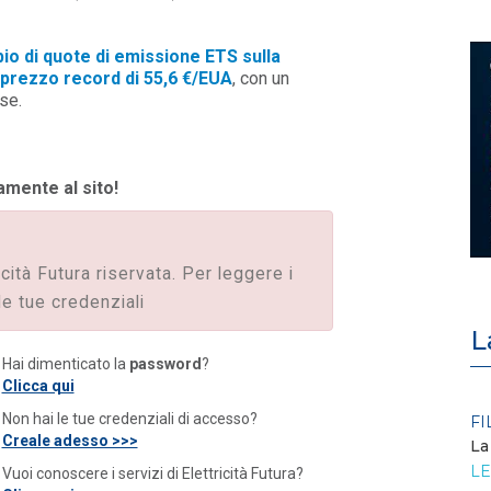
io di quote di emissione ETS sulla
 prezzo record di 55,6 €/EUA
, con un
se.
amente al sito!
icità Futura riservata. Per leggere i
le tue credenziali
L
Hai dimenticato la
password
?
Clicca qui
Non hai le tue credenziali di accesso?
POLICY
FI
Creale adesso >>>
Criticità del meccanismo di
La
approvvigionamento della FCR
LE
Vuoi conoscere i servizi di Elettricità Futura?
– Allegato A.83 del Cod...