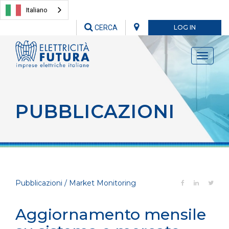
Italiano
CERCA
LOG IN
Toggle
navigati
PUBBLICAZIONI
Pubblicazioni / Market Monitoring
Aggiornamento mensile