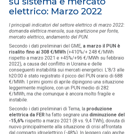
su sistema e mercato
elettrico: Marzo 2022
I principali indicatori del settore elettrico di marzo 2022:
domanda elettrica mensile, sua ripartizione per fonte,
mercato elettrico, andamento del PUN.
Secondo i dati preliminari del GME,
a marzo il PUN è
risalito fino ai 308 €/MWh
(+410%/+ 248 €/MWh
rispetto a marzo 2021 e +45%/+96 €/MWh su febbraio
2022), a causa del conflitto in Ucraina e delle
conseguenti instabilità sui mercati energetici. L’8/3 alle
h20:00 è stato registrato il picco del PUN orario di 688
€/MWh. I primi giorni di aprile dipingono una situazione
leggermente migliore, con un PUN medio di 282
€/MWh, ma che comunque è ancora molto fragile e
instabile.
Secondo i dati preliminari di Terna, la
produzione
elettrica da FER
ha fatto segnare una
diminuzione del
-15,6%
rispetto a marzo 2021 (8 vs. 9,4 TWh), dovuta di
nuovo principalmente alla situazione di crisi affrontata
dal comparto idroelettrico (-48%). In leggero calo anche