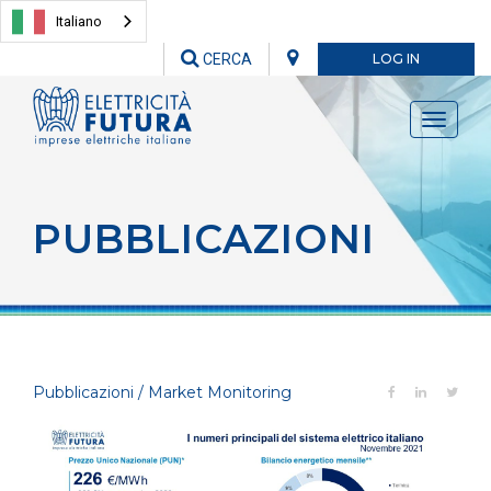
Italiano
CERCA
LOG IN
Toggle
navigati
PUBBLICAZIONI
Pubblicazioni / Market Monitoring