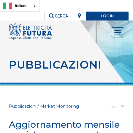
Italiano
CERCA
LOG IN
Toggle
navigati
PUBBLICAZIONI
Pubblicazioni / Market Monitoring
Aggiornamento mensile