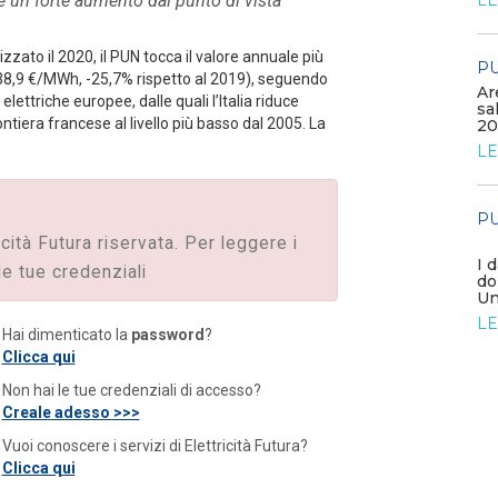
 un forte aumento dal punto di vista
LEGGI DI PIÙ
LE
zzato il 2020, il PUN tocca il valore annuale più
PUBBLICAZIONI
PU
/ 08-06-2026
 (38,9 €/MWh, -25,7% rispetto al 2019), seguendo
Ar
ettriche europee, dalle quali l’Italia riduce
sa
Aumentano gli investimenti
ontiera francese al livello più basso dal 2005. La
20
energetici globali con focus su
elettricità e sicurez...
LE
LEGGI DI PIÙ
PU
PUBBLICAZIONI
icità Futura riservata. Per leggere i
Il Consiglio di Stato dichiara
I 
le tue credenziali
illegittime le disposizioni
do
regionali emiliane ch...
Un
LEGGI DI PIÙ
LE
Hai dimenticato la
password
?
Clicca qui
Non hai le tue credenziali di accesso?
Creale adesso >>>
Vuoi conoscere i servizi di Elettricità Futura?
Clicca qui