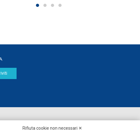
A
iviti
Seguici su:
Rifiuta cookie non necessari ✕