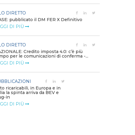
LO DIRETTO
EVENTI E FO
SE: pubblicato il DM FER X Definitivo
Energia in tran
GGI DI PIÙ
connesse e nuo
mercato
LEGGI DI PIÙ
LO DIRETTO
ZIONALE: Credito imposta 4.0: c’è più
mpo per le comunicazioni di conferma -...
PUBBLICAZIO
GGI DI PIÙ
Minerali critici
diventa priorit
LEGGI DI PIÙ
BBLICAZIONI
to ricaricabili, in Europa e in
alia la spinta arriva da BEV e
POLICY
ug-in
Modalità di ri
GGI DI PIÙ
corrispettivi un
delle component
LEGGI DI PIÙ