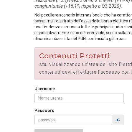
Nazionale (PUN) medio di 48,8 €/MWh (+1,4%) e
congiunturale (+15,1% rispetto a Q3 2020).
PUBBLICAZIONI
/ 25-06-2026
Nel peculiare scenario internazionale che ha caratteri
basso mai registrato dall’avvio della borsa elettrica
Le batterie dei veicoli elettrici
una tendenza comune a tutte le principali quotazioni el
per sostenere l’accesso
significativamente il suo differenziale, sceso sulla fr
all’energia a basse em...
dinamica ribassista del PUN, cominciata già a par...
LEGGI DI PIÙ
Contenuti Protetti
PUBBLICAZIONI
/ 18-06-2026
stai visualizzando un’area del sito Elettr
Le congestioni di rete spingono
contenuti devi effettuare l’accesso con 
l’evoluzione del market design
LEGGI DI PIÙ
Username
Password