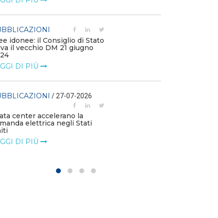
GGI DI PIÙ
PUBBLICAZIO
BBLICAZIONI
Scendono i cos
ee idonee: il Consiglio di Stato
rinnovabili nei
lva il vecchio DM 21 giugno
LEGGI DI PIÙ
24
GGI DI PIÙ
PUBBLICAZIO
BBLICAZIONI
/ 27-07-2026
L’UE registra 
rinnovabili e g
data center accelerano la
LEGGI DI PIÙ
manda elettrica negli Stati
iti
GGI DI PIÙ