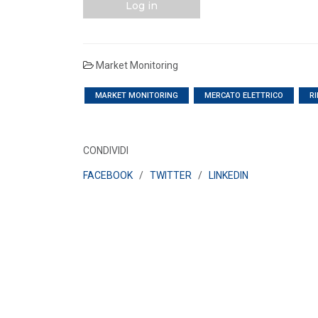
Log in
Market Monitoring
MARKET MONITORING
MERCATO ELETTRICO
R
CONDIVIDI
FACEBOOK
/
TWITTER
/
LINKEDIN
POLICY
Misure transitorie funzionali alla
riduzione dei prezzi all’ingrosso
dell’energi...