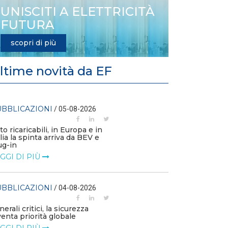
UNISCITI A ELETTRICITÀ
FUTURA
scopri di più
ltime novità da EF
BBLICAZIONI
PUBBLICAZIO
/ 05-08-2026
to ricaricabili, in Europa e in
L’efficienza en
alia la spinta arriva da BEV e
la competitivi
ug-in
LEGGI DI PIÙ
GGI DI PIÙ
PUBBLICAZIO
BBLICAZIONI
/ 04-08-2026
Consulta: legitt
Ftv a terra in a
nerali critici, la sicurezza
LEGGI DI PIÙ
venta priorità globale