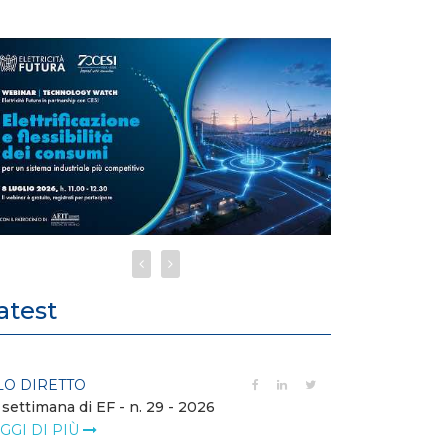
atest
LO DIRETTO
FILO DIRETTO
 settimana di EF - n. 29 - 2026
Bollettino dell
GGI DI PIÙ
LEGGI DI PIÙ