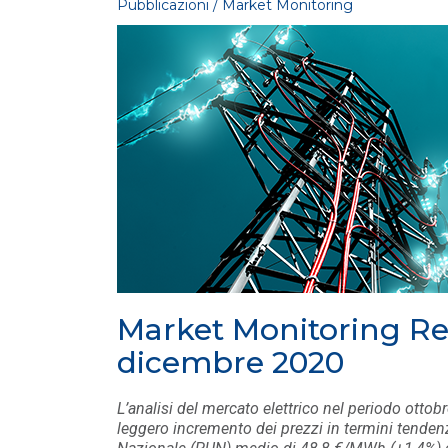
Pubblicazioni / Market Monitoring
PUBBLICAZIONI
Aggiornamento trimestrale su sistema e
mercato elettrico: marzo 2026
LEGGI DI PIÙ
Market Monitoring Rep
PUBBLICAZIONI
/ 02-07-2026
dicembre 2020
Il solare globale supera i 3 TW,
ma il 2026 segna la prima
flessione in vent'ann...
L’analisi del mercato elettrico nel periodo ott
leggero incremento dei prezzi in termini tendenz
LEGGI DI PIÙ