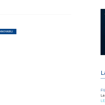
INNOVABILI
L
POLICY
FI
Criticità del meccanismo di
La
approvvigionamento della FCR
LE
– Allegato A.83 del Cod...