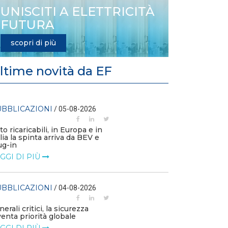
UNISCITI A ELETTRICITÀ
FUTURA
scopri di più
ltime novità da EF
BBLICAZIONI
PUBBLICAZIO
/ 05-08-2026
to ricaricabili, in Europa e in
L’efficienza en
alia la spinta arriva da BEV e
la competitivi
ug-in
LEGGI DI PIÙ
GGI DI PIÙ
PUBBLICAZIO
BBLICAZIONI
/ 04-08-2026
Consulta: legitt
Ftv a terra in a
nerali critici, la sicurezza
LEGGI DI PIÙ
venta priorità globale