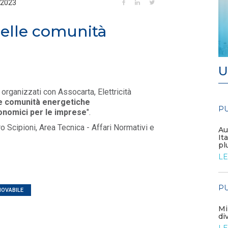
-2023
delle comunità
U
 organizzati con Assocarta, Elettricità
e comunità energetiche
PUBBLICAZIONI
PU
/ 17-06-2026
onomici per le imprese
".
o Scipioni, Area Tecnica - Affari Normativi e
Il gas perde quota nel mix
Au
elettrico globale
It
pl
LEGGI DI PIÙ
LE
PUBBLICAZIONI
/ 10-06-2026
PU
NOVABILE
Canoni e Sovracanoni
Idroelettrici – Aggiornamento
Mi
2026
di