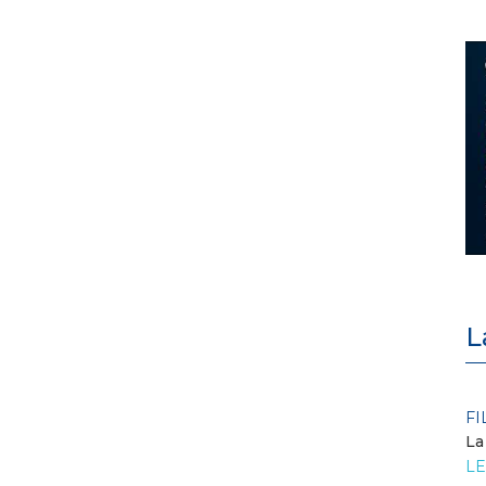
L
POLICY
FI
Criticità del meccanismo di
La
approvvigionamento della FCR
LE
– Allegato A.83 del Cod...