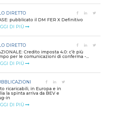
LO DIRETTO
EVENTI E FO
SE: pubblicato il DM FER X Definitivo
Energia in tran
GGI DI PIÙ
connesse e nuo
mercato
LEGGI DI PIÙ
LO DIRETTO
ZIONALE: Credito imposta 4.0: c’è più
mpo per le comunicazioni di conferma -...
PUBBLICAZIO
GGI DI PIÙ
Minerali critici
diventa priorit
LEGGI DI PIÙ
BBLICAZIONI
to ricaricabili, in Europa e in
alia la spinta arriva da BEV e
POLICY
ug-in
Modalità di ri
GGI DI PIÙ
corrispettivi un
delle component
LEGGI DI PIÙ