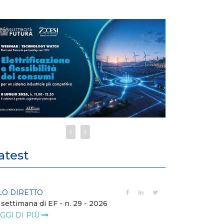
atest
LO DIRETTO
FILO DIRETTO
 settimana di EF - n. 29 - 2026
Bollettino dell
GGI DI PIÙ
LEGGI DI PIÙ