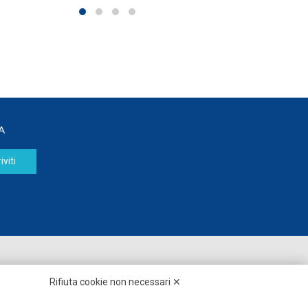
A
iviti
Seguici su:
Rifiuta cookie non necessari ✕