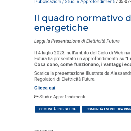
Pubblicazioni / Studi e Approfondimenti
/ 05-07
Il quadro normativo 
energetiche
Leggi la Presentazione di Elettricità Futura
Il 4 luglio
2023, nell'ambito del Ciclo di Webinar
Futura ha presentato un approfondimento su "
L
PUBBLICAZIONI
Cosa sono, come funzionano, i vantaggi ec
Aggiornamento trimestrale su sistema e
Scarica la presentazione illustrata da Alessandr
mercato elettrico: marzo 2026
Regolatori di Elettricità Futura.
LEGGI DI PIÙ
Clicca qui
Studi e Approfondimenti
PUBBLICAZIONI
/ 02-07-2026
COMUNITÀ ENERGETICA
Il solare globale supera i 3 TW,
COMUNITÀ ENERGETICA RIN
ma il 2026 segna la prima
flessione in vent'ann...
LEGGI DI PIÙ