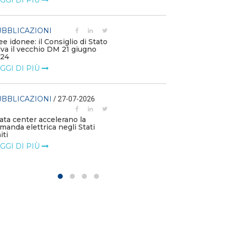
GGI DI PIÙ
PUBBLICAZIO
BBLICAZIONI
Scendono i cos
ee idonee: il Consiglio di Stato
rinnovabili nei
lva il vecchio DM 21 giugno
LEGGI DI PIÙ
24
GGI DI PIÙ
PUBBLICAZIO
BBLICAZIONI
/ 27-07-2026
L’UE registra 
rinnovabili e g
data center accelerano la
LEGGI DI PIÙ
manda elettrica negli Stati
iti
GGI DI PIÙ