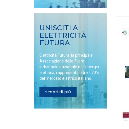
UNISCITI A
ELETTRICITÀ
FUTURA
Elettricità Futura, la principale
Associazione della filiera
industriale nazionale dell’energia
elettrica, rappresenta oltre il 70%
del mercato elettrico italiano.
scopri di più