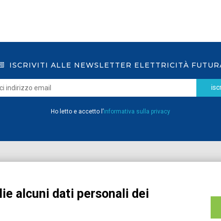
ISCRIVITI ALLE NEWSLETTER ELETTRICITÀ FUTUR
iscr
Ho letto e accetto l’
informativa sulla privacy
Home
Pubblicazioni
Registrati
Media
ie alcuni dati personali dei
MyPage
Eventi e Formazione
Chi siamo
Contatti