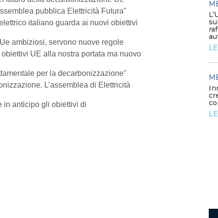
M
semblea pubblica Elettricità Futura"
MEDIA
/ 05-06-2026
L’
Elettrificare l’industria per
su
ettrico italiano guarda ai nuovi obiettivi
rafforzare la competitività
ra
europea
au
vi Ue ambiziosi, servono nuove regole
LEGGI DI PIÙ
LE
, obiettivi UE alla nostra portata ma nuovo
 fondamentale per la decarbonizzazione"
MEDIA
M
/ 26-05-2026
onizzazione. L’assemblea di Elettricità
rdano
La generazione elettrica da
In
fonti fossili entra in una fase di
cr
declino struttura...
co
n anticipo gli obiettivi di
LEGGI DI PIÙ
LE