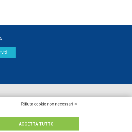
A
iviti
Seguici su:
Rifiuta cookie non necessari ✕
ACCETTA TUTTO