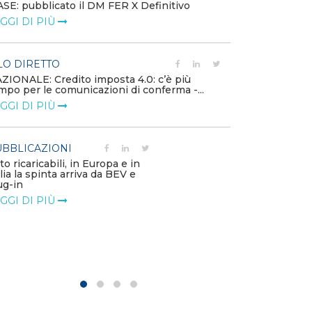
SE: pubblicato il DM FER X Definitivo
Energia in tran
GGI DI PIÙ
connesse e nuo
mercato
LEGGI DI PIÙ
LO DIRETTO
ZIONALE: Credito imposta 4.0: c’è più
mpo per le comunicazioni di conferma -...
PUBBLICAZIO
GGI DI PIÙ
Minerali critici
diventa priorit
LEGGI DI PIÙ
BBLICAZIONI
to ricaricabili, in Europa e in
alia la spinta arriva da BEV e
POLICY
ug-in
Modalità di ri
GGI DI PIÙ
corrispettivi un
delle component
LEGGI DI PIÙ