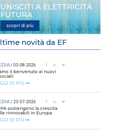
UNISCITI A ELETTRICITÀ
FUTURA
scopri di più
ltime novità da EF
EDIA
MEDIA
/ 03-08-2026
/ 14-07
amo il benvenuto ai nuovi
L’efficienza e
sociati
competitività 
GGI DI PIÙ
LEGGI DI PIÙ
EDIA
MEDIA
/ 23-07-2026
/ 09-07
PPA sostengono la crescita
Technology Wa
lle rinnovabili in Europa
Elettrificazione
consumi per un
GGI DI PIÙ
LEGGI DI PIÙ