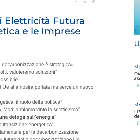
Elettricità Futura
etica e le imprese
U
a decarbonizzazione è strategica»
MEDIA
M
/ 11-06-2026
lti, valuteremo soluzioni"
Europa, prezzi elettrici stabili
Di
nel 2025. Italia allineata alla
as
possibile"
media
LE
et Ue alla nostra portata ma serve un nuovo
LEGGI DI PIÙ
tica, il ruolo della politica"
M
MEDIA
ra, Mori: abbiamo vinto lo scetticismo"
/ 09-06-2026
I 
La Commissione europea
de
à una delega sull'energia
"
approva il FER X
LE
 transizione energetica"
LEGGI DI PIÙ
fondamentale per la decarbonizzazione"
nel futuro della decarbonizzazione Ue"