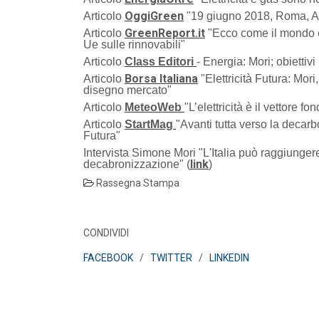
OggiGreen
Articolo
"19 giugno 2018, Roma, As
MEDIA
/ 16-06-2026
GreenReport.it
Articolo
"Ecco come il mondo el
Elettricità Futura, Italia Solare e ANEV:
Ue sulle rinnovabili"
coniugare tutela del patrimonio olivic...
Articolo
Class Editori
- Energia: Mori; obietti
LEGGI DI PIÙ
Borsa Italiana
Articolo
"Elettricità Futura: Mori
disegno mercato"
Articolo
MeteoWeb
"L’elettricità è il vettore
MEDIA
/ 16-06-2026
Articolo
StartMag
"Avanti tutta verso la decarb
Elettricità Futura: gli aumenti non rigua
Futura"
le bollette elettriche
Intervista Simone Mori "L'Italia può raggiungere i
LEGGI DI PIÙ
link
decabronizzazione" (
)
Rassegna Stampa
CONDIVIDI
FACEBOOK
/
TWITTER
/
LINKEDIN