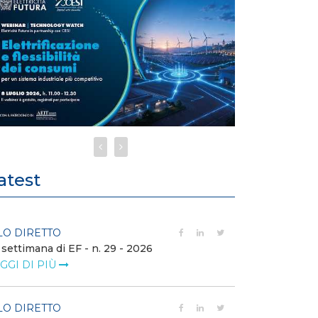
atest
LO DIRETTO
FILO DIRETTO
 settimana di EF - n. 29 - 2026
Bollettino dell
GGI DI PIÙ
LEGGI DI PIÙ
LO DIRETTO
EVENTI E FO