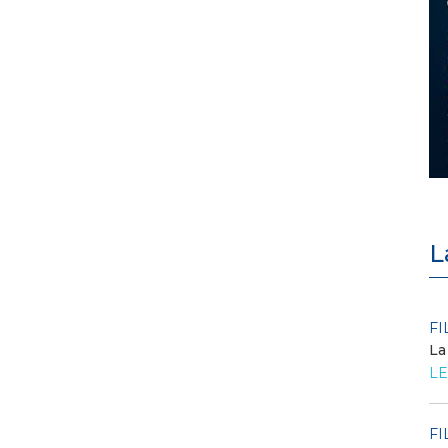
L
POLICY
FI
Criticità del meccanismo di
La
approvvigionamento della FCR
LE
– Allegato A.83 del Cod...
LEGGI DI PIÙ
FI