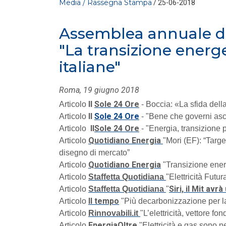
Media / Rassegna Stampa
/ 25-06-2018
Assemblea annuale di 
"La transizione energ
italiane"
Roma, 19 giugno 2018
Il
Sole 24 Ore
Articolo
- Boccia: «La sfida dell
MEDIA
/ 23-06-2026
Il
Sole 24 Ore
Articolo
- "Bene che governi asco
Rinnovabili e competitività: fino
a 42 miliardi di PIL con il
Il
Sole 24 Ore
Articolo
- "Energia, transizione 
raggiungimento dei...
Quotidiano Energia
Articolo
"Mori (EF): “Targ
LEGGI DI PIÙ
disegno di mercato”
Quotidiano Energia
Articolo
"Transizione energe
MEDIA
Articolo
Staffetta Quotidiana
/ 19-06-2026
"Elettricità Futu
Elettricità Futura, Boneschi:
Siri, il Mit avr
Articolo
Staffetta Quotidiana
"
basta allarmismi sulle bollette
Il tempo
Articolo
"Più decarbonizzazione per la
italiane
Articolo
Rinnovabili.it
"L’elettricità, vettore 
LEGGI DI PIÙ
EnergiaOltre
Articolo
"Elettricità e gas sono 