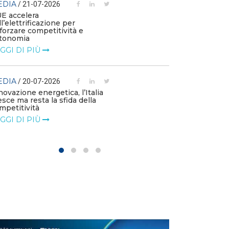
EDIA
/ 21-07-2026
MEDIA
/ 03-07
UE accelera
ll’elettrificazione per
Le flotte azien
fforzare competitività e
emissioni e die
tonomia
l’elettrificazio
GGI DI PIÙ
LEGGI DI PIÙ
EDIA
MEDIA
/ 20-07-2026
/ 01-07
novazione energetica, l’Italia
Le imprese chi
esce ma resta la sfida della
di accelerare su
mpetitività
LEGGI DI PIÙ
GGI DI PIÙ