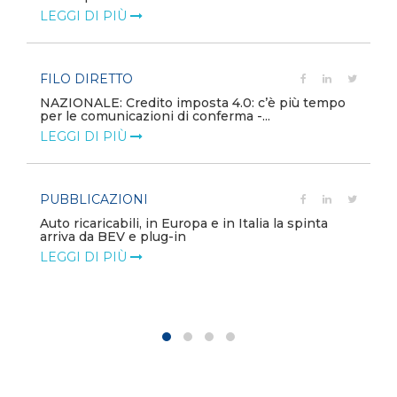
equilibri di mercato
LEGGI DI PIÙ
PUBBLICAZIONI
o
Minerali critici, la sicurezza diventa priorità
globale
LEGGI DI PIÙ
POLICY
Modalità di rimborso dei corrispettivi unitari
variabili e delle componenti addi...
LEGGI DI PIÙ