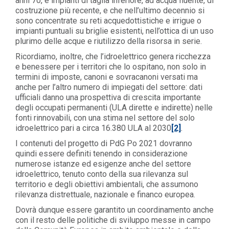
anni 70, e impianti di taglia inferiore, ad acqua fluente, di
costruzione più recente, e che nell’ultimo decennio si
sono concentrate su reti acquedottistiche e irrigue o
impianti puntuali su briglie esistenti, nell’ottica di un uso
plurimo delle acque e riutilizzo della risorsa in serie.
Ricordiamo, inoltre, che l’idroelettrico genera ricchezza
e benessere per i territori che lo ospitano, non solo in
termini di imposte, canoni e sovracanoni versati ma
anche per l’altro numero di impiegati del settore: dati
ufficiali danno una prospettiva di crescita importante
degli occupati permanenti (ULA dirette e indirette) nelle
fonti rinnovabili, con una stima nel settore del solo
idroelettrico pari a circa 16.380 ULA al 2030
[2]
.
I contenuti del progetto di PdG Po 2021 dovranno
quindi essere definiti tenendo in considerazione
numerose istanze ed esigenze anche del settore
idroelettrico, tenuto conto della sua rilevanza sul
territorio e degli obiettivi ambientali, che assumono
rilevanza distrettuale, nazionale e financo europea.
Dovrà dunque essere garantito un coordinamento anche
con il resto delle politiche di sviluppo messe in campo