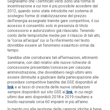
Segnaliamo che i certificati verdi sono una forma di
incentivazione a cui non è più possibile accedere dal
2012, quando sono state introdotte nel sistema di
sostegno forme di stabilizzazione del prezzo
dell’energia assegnate tramite gare competitive, il cui
accesso è consentito solo in presenza di titolo
concessorio e autorizzativo già rilasciato. Tenendo
conto delle tempistiche medie per il rilascio di tali atti,
la “corsa all’acqua” cui si fa riferimento nel testo
dovrebbe essere un fenomeno esauritosi ormai da
tempo.
Sarebbe utile corroborare tali affermazioni, altrimenti
sommarie, con dati relativi alle nuove richieste di
concessione presentate/concesse per ciascuna
amministrazione, che dovrebbero negli ultimi anni
essere diminuite a giudicare dalla partecipazione alle
procedure competitive bandite dal GSE disponibili al
link
e ai tassi di crescita delle nuove istallazioni
sempre disponibili sul sito GSE al
link
, in cui negli
ultimi due anni disponibili 2018 e 2019 risultano a
livello nazionale circa 60 impianti in più all’anno.
In merito poi alla gestione delle carenze idriche è bene