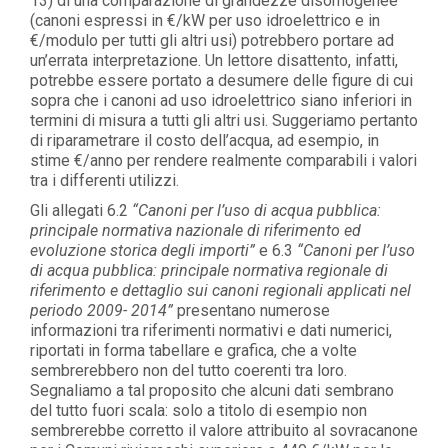
13) di una comparazione di grandezze disomogenee
(canoni espressi in €/kW per uso idroelettrico e in
€/modulo per tutti gli altri usi) potrebbero portare ad
un’errata interpretazione. Un lettore disattento, infatti,
potrebbe essere portato a desumere delle figure di cui
sopra che i canoni ad uso idroelettrico siano inferiori in
termini di misura a tutti gli altri usi. Suggeriamo pertanto
di riparametrare il costo dell’acqua, ad esempio, in
stime €/anno per rendere realmente comparabili i valori
tra i differenti utilizzi.
Gli allegati 6.2
“Canoni per l’uso di acqua pubblica:
principale normativa nazionale di riferimento ed
evoluzione storica degli importi”
e 6.3
“Canoni per l’uso
di acqua pubblica: principale normativa regionale di
riferimento e dettaglio sui canoni regionali applicati nel
periodo 2009- 2014”
presentano numerose
informazioni tra riferimenti normativi e dati numerici,
riportati in forma tabellare e grafica, che a volte
sembrerebbero non del tutto coerenti tra loro.
Segnaliamo a tal proposito che alcuni dati sembrano
del tutto fuori scala: solo a titolo di esempio non
sembrerebbe corretto il valore attribuito al sovracanone