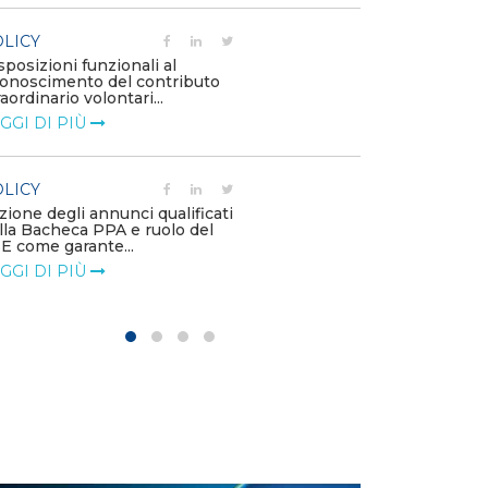
POLICY
Costi di adeguamento
ni funzionali al
l’installazione dell’UP
mento del contributo
impianti di produzione 
io volontari...
LEGGI DI PIÙ
 PIÙ
POLICY
Contributo EF tavolo
gli annunci qualificati
2 offshore
heca PPA e ruolo del
LEGGI DI PIÙ
garante...
 PIÙ