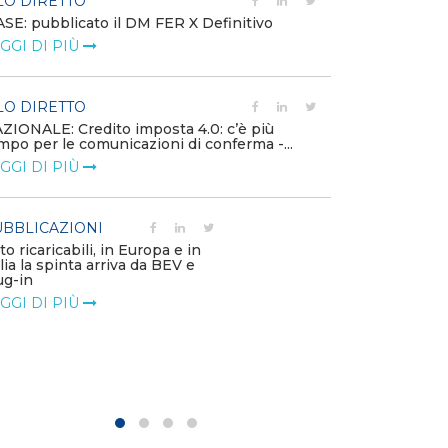
LO DIRETTO
EVENTI E FO
SE: pubblicato il DM FER X Definitivo
Energia in tran
GGI DI PIÙ
connesse e nuo
mercato
LEGGI DI PIÙ
LO DIRETTO
ZIONALE: Credito imposta 4.0: c’è più
mpo per le comunicazioni di conferma -...
PUBBLICAZIO
GGI DI PIÙ
Minerali critici
diventa priorit
LEGGI DI PIÙ
BBLICAZIONI
to ricaricabili, in Europa e in
alia la spinta arriva da BEV e
POLICY
ug-in
Modalità di ri
GGI DI PIÙ
corrispettivi un
delle component
LEGGI DI PIÙ