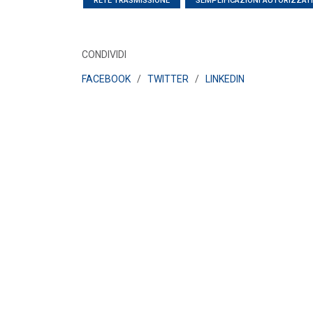
RETE TRASMISSIONE
SEMPLIFICAZIONI AUTORIZZAT
POLICY
Disposizioni funzionali al
riconoscimento del contributo
CONDIVIDI
straordinario volontari...
LEGGI DI PIÙ
FACEBOOK
/
TWITTER
/
LINKEDIN
POLICY
Sezione degli annunci qualificati
della Bacheca PPA e ruolo del
GSE come garante...
LEGGI DI PIÙ
POLICY
Aggiornamento Allegato A.18 e
Capitolo 1A del Codice di Rete
LEGGI DI PIÙ