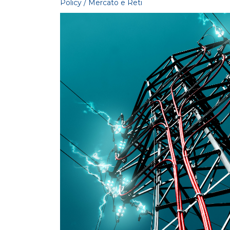
Policy / Mercato e Reti
POLICY
Compensazioni venditori
mancati ricavi forniture "zone
rosse" e gestione morosit...
LEGGI DI PIÙ
POLICY
Adeguamento Codice di
condotta commerciale al DL
3/2026 “market design”
LEGGI DI PIÙ