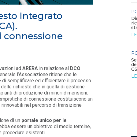
Contributo di Elettricità Futura alla
consultazione sul Quadro Europeo per le FE...
POLICY
sto Integrato
LEGGI DI PIÙ
Disposizio
riconosci
CA).
straordinar
di connessione
LEGGI DI
POLICY
Riforma TUA: osservazioni EF
dichiarazioni semestrali per
l’energia elettrica
POLICY
LEGGI DI PIÙ
Sezione de
della Bac
rvazioni ad
ARERA
in relazione al
DCO
GSE come 
 generale l’Associazione ritiene che le
LEGGI DI
di semplificare ed efficientare il processo
delle richieste che in quella di gestione
mpianti di produzione di minori dimensioni.
tempistiche di connessione costituiscono un
rinnovabili nel percorso di transizione
sione di un
portale unico per le
debba essere un obiettivo di medio termine,
e procedure esistenti.