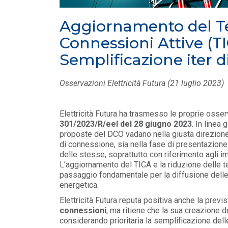
POLICY
Aggiornamento del Te
Aggiornamento Regolamento
Garanzie del Codice di Rete
Connessioni Attive (TI
(Allegato A.61)
Semplificazione iter 
LEGGI DI PIÙ
Osservazioni Elettricità Futura (21 luglio 2023)
POLICY
BIO-PMG: Consultazione
ARERA
Elettricità Futura ha trasmesso le proprie osse
LEGGI DI PIÙ
301/2023/R/eel del 28 giugno 2023
. In linea
proposte del DCO vadano nella giusta direzione 
di connessione, sia nella fase di presentazione 
delle stesse, soprattutto con riferimento agli i
L’aggiornamento del TICA e la riduzione delle 
passaggio fondamentale per la diffusione delle 
energetica.
Elettricità Futura reputa positiva anche la previ
connessioni
, ma ritiene che la sua creazione 
considerando prioritaria la semplificazione dell