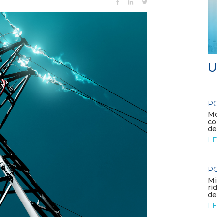
U
POLICY
POLICY
Contributo di Elettricità Futura alla
Modalità d
consultazione sulla proposta di Industrial...
corrispetti
delle comp
LEGGI DI PIÙ
LEGGI DI
POLICY
POLICY
Aree idonee: proposte regionali
Misure tra
LEGGI DI PIÙ
riduzione 
dell’energi.
LEGGI DI
POLICY