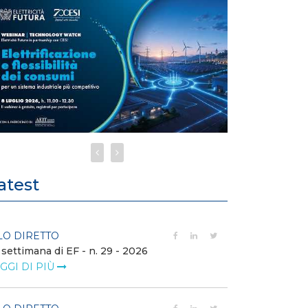
atest
LO DIRETTO
FILO DIRETTO
 settimana di EF - n. 29 - 2026
Bollettino dell
GGI DI PIÙ
LEGGI DI PIÙ