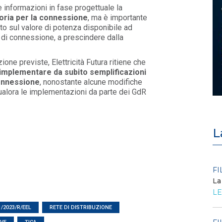
le informazioni in fase progettuale la
toria per la connessione
, ma è importante
dato sul valore di potenza disponibile ad
 di connessione, a prescindere dalla
ione previste, Elettricità Futura ritiene che
implementare da subito semplificazioni
connessione
, nonostante alcune modifiche
ualora le implementazioni da parte dei GdR
L
POLICY
FI
Criticità del meccanismo di
La
approvvigionamento della FCR
LE
– Allegato A.83 del Cod...
LEGGI DI PIÙ
/2023/R/EEL
RETE DI DISTRIBUZIONE