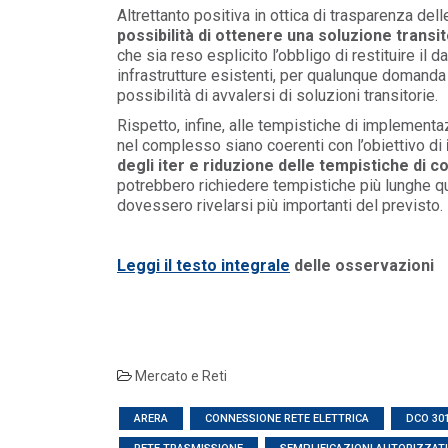
Altrettanto positiva in ottica di trasparenza del
possibilità di ottenere una soluzione transi
che sia reso esplicito l’obbligo di restituire il 
infrastrutture esistenti, per qualunque domanda
possibilità di avvalersi di soluzioni transitorie.
Rispetto, infine, alle tempistiche di implementaz
nel complesso siano coerenti con l’obiettivo di
degli iter e riduzione delle tempistiche di 
potrebbero richiedere tempistiche più lunghe q
dovessero rivelarsi più importanti del previsto.
Leggi il testo integrale
delle osservazioni
POLICY
Misure transitorie funzionali alla
Mercato e Reti
riduzione dei prezzi all’ingrosso
dell’energi...
LEGGI DI PIÙ
ARERA
CONNESSIONE RETE ELETTRICA
DCO 301