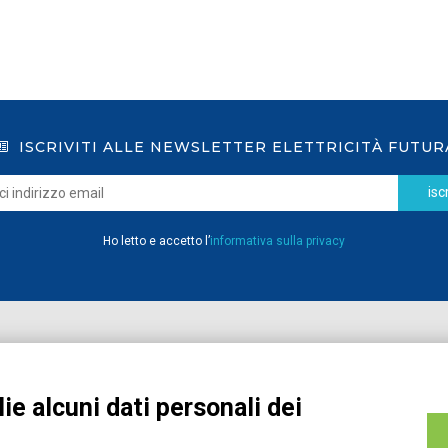
ISCRIVITI ALLE NEWSLETTER ELETTRICITÀ FUTUR
iscr
Ho letto e accetto l’
informativa sulla privacy
Home
Pubblicazioni
Registrati
Media
ie alcuni dati personali dei
MyPage
Eventi e Formazione