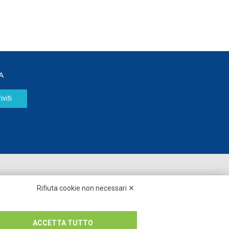
A
iviti
Seguici su:
Rifiuta cookie non necessari ✕
ACCETTA TUTTO