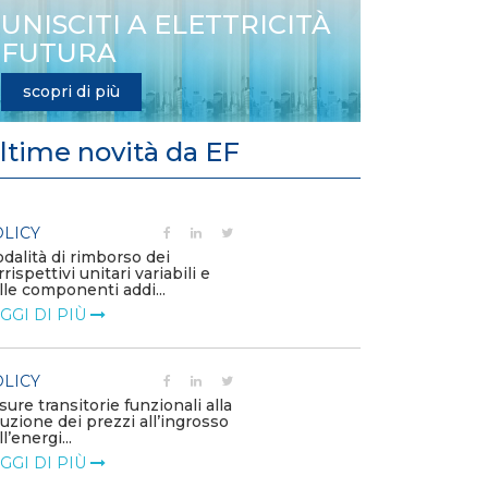
UNISCITI A ELETTRICITÀ
FUTURA
scopri di più
ltime novità da EF
POLICY
i rimborso dei
Aggiornamento Allegat
vi unitari variabili e
Capitolo 1A del Codice
onenti addi...
LEGGI DI PIÙ
 PIÙ
POLICY
Criticità del meccanis
nsitorie funzionali alla
approvvigionamento d
dei prezzi all’ingrosso
– Allegato A.83 del Cod.
..
LEGGI DI PIÙ
 PIÙ