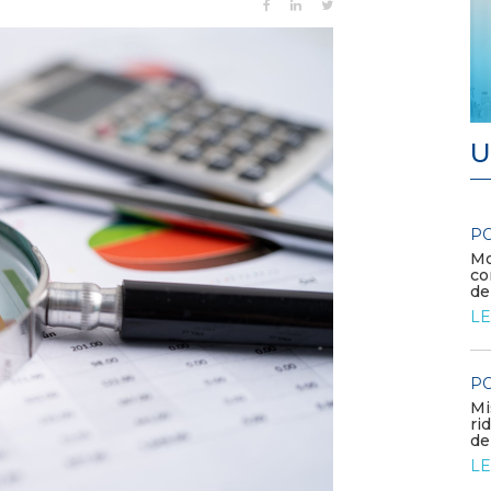
U
POLICY
P
Modalità di rimborso dei
A
l...
corrispettivi unitari variabili e
C
delle componenti addi...
L
LEGGI DI PIÙ
P
POLICY
C
Misure transitorie funzionali alla
a
riduzione dei prezzi all’ingrosso
–
dell’energi...
L
LEGGI DI PIÙ