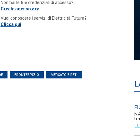
Non hai le tue credenziali di accesso?
Creale adesso >>>
Vuoi conoscere i servizi di Elettricità Futura?
Clicca qui
RE
FRONTESPIZIO
MERCATO E RETI
L
FILO DIRETTO
NAZIONALE: Credito imposta 4.0: c’è più
tempo per le comunicazioni di conferma -...
LEGGI DI PIÙ