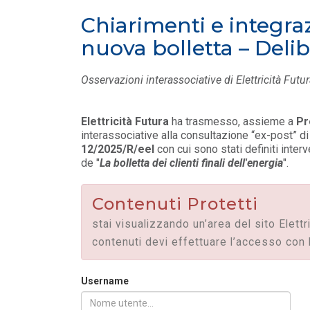
Contributo di Elettricità Futura alla
Chiarimenti e integra
consultazione sul Quadro Europeo per l
LEGGI DI PIÙ
nto
nuova bolletta – Del
e
POLICY
Osservazioni interassociative di Elettricità Futur
Riforma TUA: osservazioni EF
dichiarazioni semestrali per
l’energia elettrica
Elettricità Futura
ha trasmesso, assieme a
Pr
LEGGI DI PIÙ
interassociative alla consultazione “ex-post” di
12/2025/R/eel
con cui sono stati definiti inter
de "
La bolletta dei clienti finali dell'energia
".
Contenuti Protetti
stai visualizzando un’area del sito Elettr
contenuti devi effettuare l’accesso con 
Username