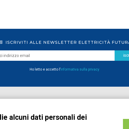
ISCRIVITI ALLE NEWSLETTER ELETTRICITÀ FUTUR
iscr
Ho letto e accetto l’
informativa sulla privacy
Home
Pubblicazioni
Registrati
Media
ie alcuni dati personali dei
MyPage
Eventi e Formazione