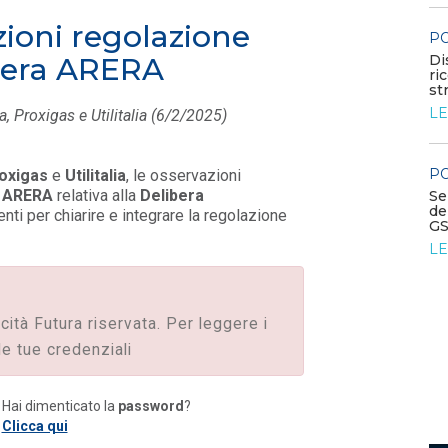
P
zioni regolazione
e FE...
POLICY
C
Disposizioni funzionali al
l
ibera ARERA
riconoscimento del contributo
i
straordinario volontari...
L
LEGGI DI PIÙ
a, Proxigas e Utilitalia (6/2/2025)
P
POLICY
oxigas
e
Utilitalia
, le osservazioni
C
ARERA
relativa alla
Delibera
Sezione degli annunci qualificati
2
della Bacheca PPA e ruolo del
venti per chiarire e integrare la regolazione
L
GSE come garante...
LEGGI DI PIÙ
icità Futura riservata. Per leggere i
le tue credenziali
Hai dimenticato la
password
?
Clicca qui