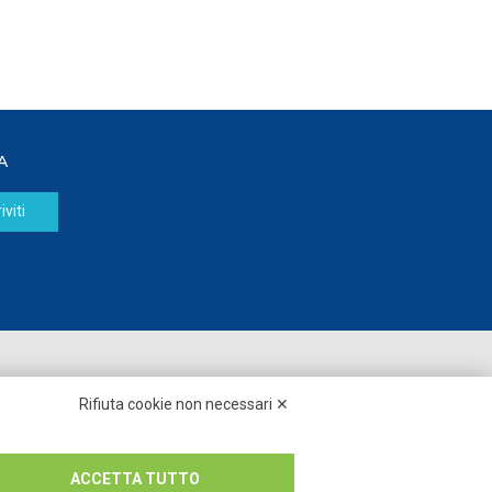
A
iviti
Seguici su:
Rifiuta cookie non necessari ✕
ACCETTA TUTTO