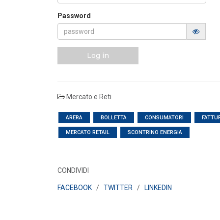
Password
Log in
Mercato e Reti
ARERA
BOLLETTA
CONSUMATORI
FATTU
MERCATO RETAIL
SCONTRINO ENERGIA
EVENTI E FORMAZIONE
CONDIVIDI
i qualificati
 ruolo del
FACEBOOK
/
TWITTER
/
LINKEDIN
Congresso annuale ATI 2026
LEGGI DI PIÙ