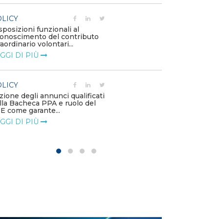
POLICY
LICY
Costi di adeg
sposizioni funzionali al
l’installazione
conoscimento del contributo
impianti di pro
raordinario volontari...
LEGGI DI PIÙ
GGI DI PIÙ
POLICY
LICY
Contributo EF
zione degli annunci qualificati
2 offshore
lla Bacheca PPA e ruolo del
LEGGI DI PIÙ
E come garante...
GGI DI PIÙ