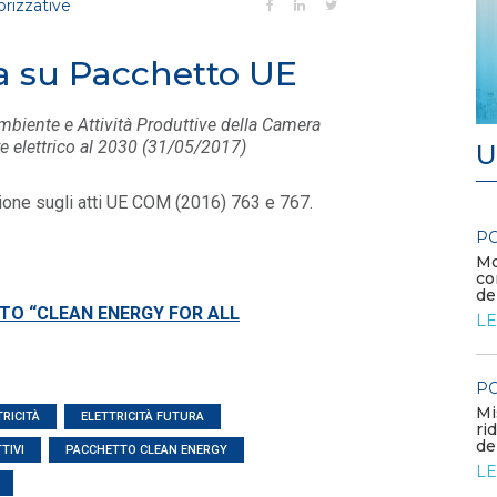
orizzative
a su Pacchetto UE
mbiente e Attività Produttive della Camera
ore elettrico al 2030 (31/05/2017)
U
zione sugli atti UE COM (2016) 763 e 767.
POLICY
PO
Contributo di Elettricità Futura alla
Mo
consultazione sulla proposta di Industrial...
co
de
LEGGI DI PIÙ
TO “CLEAN ENERGY FOR ALL
LE
POLICY
PO
Aree idonee: proposte regionali
Mi
TRICITÀ
ELETTRICITÀ FUTURA
LEGGI DI PIÙ
ri
del
TIVI
PACCHETTO CLEAN ENERGY
LE
POLICY