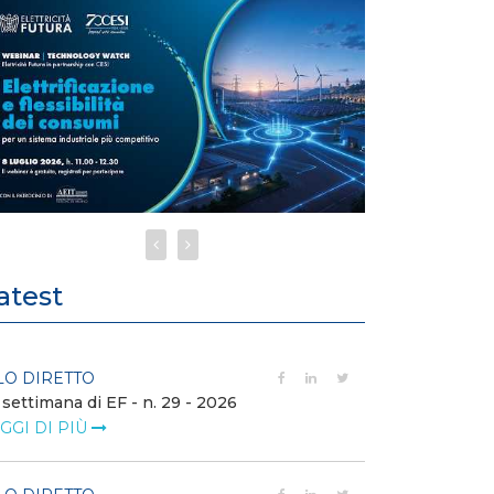
atest
LO DIRETTO
FILO DIRETTO
 settimana di EF - n. 29 - 2026
Bollettino dell
GGI DI PIÙ
LEGGI DI PIÙ