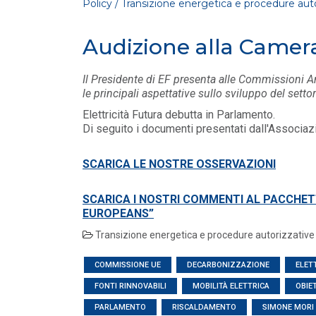
Policy / Transizione energetica e procedure aut
Audizione alla Camer
Il Presidente di EF presenta alle Commissioni A
le principali aspettative sullo sviluppo del sett
Elettricità Futura debutta in Parlamento.
Di seguito i documenti presentati dall'Associa
POLICY
SCARICA LE NOSTRE OSSERVAZIONI
Compensazioni venditori
mancati ricavi forniture "zone
rosse" e gestione morosit...
SCARICA I NOSTRI COMMENTI AL PACCHET
LEGGI DI PIÙ
EUROPEANS”
Transizione energetica e procedure autorizzative
POLICY
Adeguamento Codice di
COMMISSIONE UE
DECARBONIZZAZIONE
ELET
condotta commerciale al DL
3/2026 “market design”
FONTI RINNOVABILI
MOBILITÀ ELETTRICA
OBIET
LEGGI DI PIÙ
PARLAMENTO
RISCALDAMENTO
SIMONE MORI