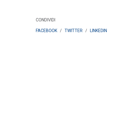
POLICY
Aggiornamento Regolamento
CONDIVIDI
Garanzie del Codice di Rete
(Allegato A.61)
FACEBOOK
/
TWITTER
/
LINKEDIN
LEGGI DI PIÙ
POLICY
BIO-PMG: Consultazione
ARERA
LEGGI DI PIÙ