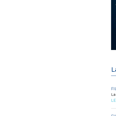
L
POLICY
FI
Criticità del meccanismo di
La
approvvigionamento della FCR
LE
– Allegato A.83 del Cod...
LEGGI DI PIÙ