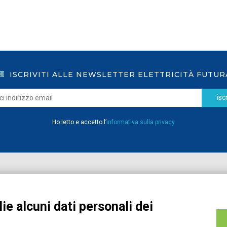
ISCRIVITI ALLE NEWSLETTER ELETTRICITÀ FUTUR
iscr
Ho letto e accetto l’
informativa sulla privacy
Home
Pubblicazioni
Registrati
Media
ie alcuni dati personali dei
MyPage
Eventi e Formazione