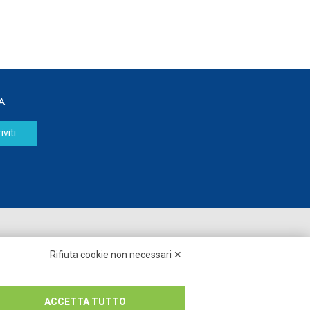
A
iviti
Seguici su:
Rifiuta cookie non necessari ✕
ACCETTA TUTTO