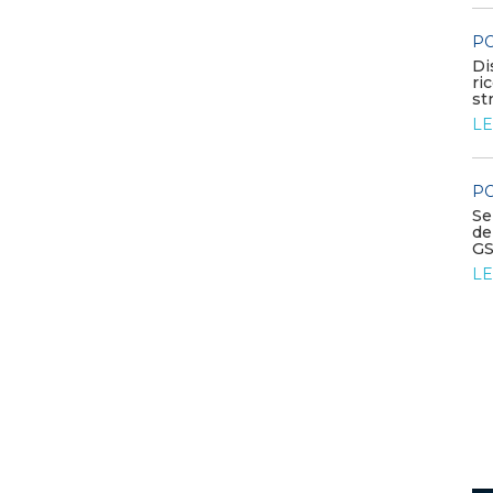
Contributo di Elettricità Futura alla
consultazione sul Quadro Europeo per le FE...
PO
LEGGI DI PIÙ
Di
ri
st
LE
POLICY
Riforma TUA: osservazioni EF
dichiarazioni semestrali per
l’energia elettrica
PO
LEGGI DI PIÙ
Se
de
GS
LE