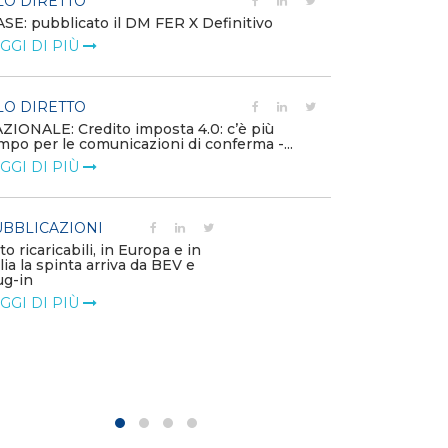
LO DIRETTO
EVENTI E FO
SE: pubblicato il DM FER X Definitivo
Energia in tran
GGI DI PIÙ
connesse e nuo
mercato
LEGGI DI PIÙ
LO DIRETTO
ZIONALE: Credito imposta 4.0: c’è più
mpo per le comunicazioni di conferma -...
PUBBLICAZIO
GGI DI PIÙ
Minerali critici
diventa priorit
LEGGI DI PIÙ
BBLICAZIONI
to ricaricabili, in Europa e in
alia la spinta arriva da BEV e
POLICY
ug-in
Modalità di ri
GGI DI PIÙ
corrispettivi un
delle component
LEGGI DI PIÙ