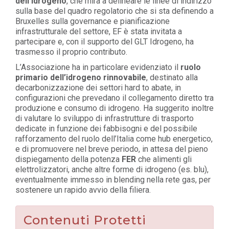
dell’idrogeno
, che mira a delineare le linee di indirizzo
sulla base del quadro regolatorio che si sta definendo a
Bruxelles sulla governance e pianificazione
infrastrutturale del settore, EF è stata invitata a
partecipare e, con il supporto del GLT Idrogeno, ha
trasmesso il proprio contributo.
L’Associazione ha in particolare evidenziato il
ruolo
primario dell’idrogeno rinnovabile
, destinato alla
decarbonizzazione dei settori hard to abate, in
configurazioni che prevedano il collegamento diretto tra
produzione e consumo di idrogeno. Ha suggerito inoltre
di valutare lo sviluppo di infrastrutture di trasporto
dedicate in funzione dei fabbisogni e del possibile
rafforzamento del ruolo dell’Italia come hub energetico,
e di promuovere nel breve periodo, in attesa del pieno
dispiegamento della potenza
FER
che alimenti gli
elettrolizzatori, anche altre forme di idrogeno (es. blu),
eventualmente immesso in blending nella rete gas, per
sostenere un rapido avvio della filiera.
Contenuti Protetti