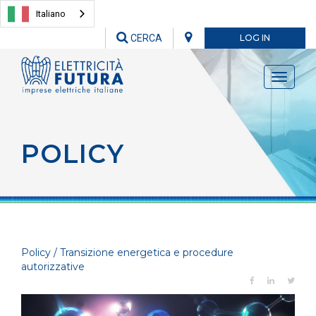
Italiano
CERCA
LOG IN
Toggle
navigati
POLICY
Policy / Transizione energetica e procedure
autorizzative