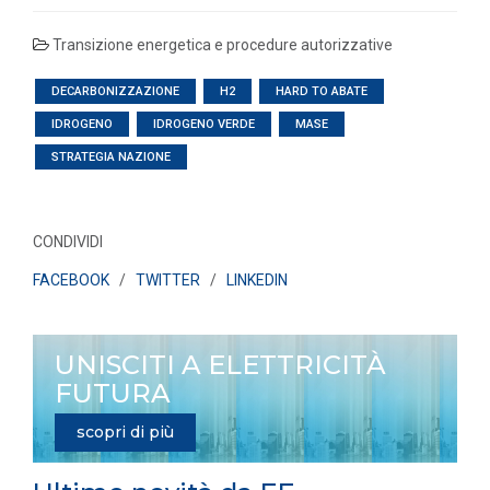
Transizione energetica e procedure autorizzative
DECARBONIZZAZIONE
H2
HARD TO ABATE
IDROGENO
IDROGENO VERDE
MASE
STRATEGIA NAZIONE
CONDIVIDI
FACEBOOK
/
TWITTER
/
LINKEDIN
UNISCITI A ELETTRICITÀ
FUTURA
scopri di più