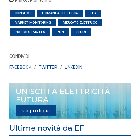
Market Monitoring
CONSUMI
DOMANDA ELETTRICA
ETS
MARKET MONITORING
MERCATO ELETTRICO
PIATTAFORMA EEX
PUN
STUDI
CONDIVIDI
FACEBOOK
/
TWITTER
/
LINKEDIN
UNISCITI A ELETTRICITÀ
FUTURA
scopri di più
Ultime novità da EF