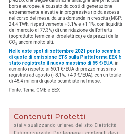
prezzo, che segue dinamiche analoghe alle principali
borse europee, è causato da costi di generazione
estremamente elevati e in progressiva ripida ascesa
nel corso del mese, da una domanda in crescita (MGP:
24,4 TWh, rispettivamente +3,1% e +1,1%, con liquidità
del mercato al 77,3%) di una riduzione dell’offerta
(soprattutto termica e idroelettrica) e da prezzi della
CO
ancora molto alti.
2
Nelle aste spot di settembre 2021 per lo scambio
di quote di emissione ETS sulla Piattaforma EEX è
stato registrato il nuovo massimo di 65 €/EUA
, in
aumento rispetto ai 60,1 €/EUA di prezzo massimo
registrati ad agosto (+8,1%, +4,9 €/EUA), con un totale
di 48,4 milioni di quote scambiate nel mese.
Fonte: Terna, GME e EEX
Contenuti Protetti
stai visualizzando un’area del sito Elettricità
Futura riservata. Per leggere i contenuti devi