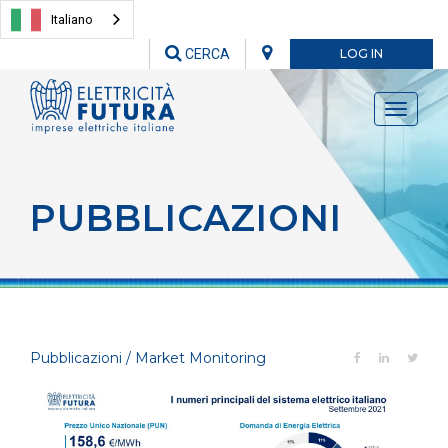
Italiano
CERCA
LOG IN
Toggle
navigati
PUBBLICAZIONI
Pubblicazioni / Market Monitoring