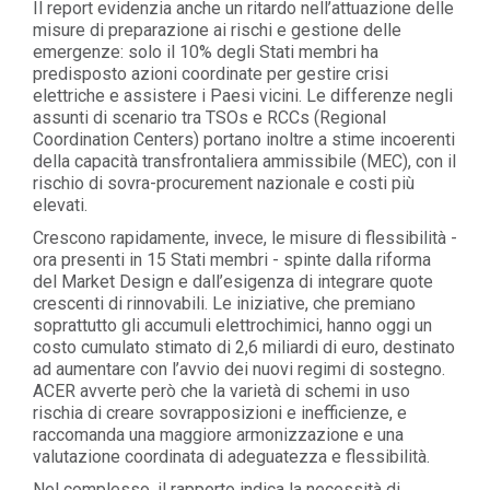
Il report evidenzia anche un ritardo nell’attuazione delle
misure di preparazione ai rischi e gestione delle
emergenze: solo il 10% degli Stati membri ha
predisposto azioni coordinate per gestire crisi
elettriche e assistere i Paesi vicini. Le differenze negli
assunti di scenario tra TSOs e RCCs (Regional
Coordination Centers) portano inoltre a stime incoerenti
della capacità transfrontaliera ammissibile (MEC), con il
rischio di sovra-procurement nazionale e costi più
elevati.
Crescono rapidamente, invece, le misure di flessibilità -
ora presenti in 15 Stati membri - spinte dalla riforma
del Market Design e dall’esigenza di integrare quote
crescenti di rinnovabili. Le iniziative, che premiano
soprattutto gli accumuli elettrochimici, hanno oggi un
costo cumulato stimato di 2,6 miliardi di euro, destinato
ad aumentare con l’avvio dei nuovi regimi di sostegno.
ACER avverte però che la varietà di schemi in uso
rischia di creare sovrapposizioni e inefficienze, e
raccomanda una maggiore armonizzazione e una
valutazione coordinata di adeguatezza e flessibilità.
Nel complesso, il rapporto indica la necessità di