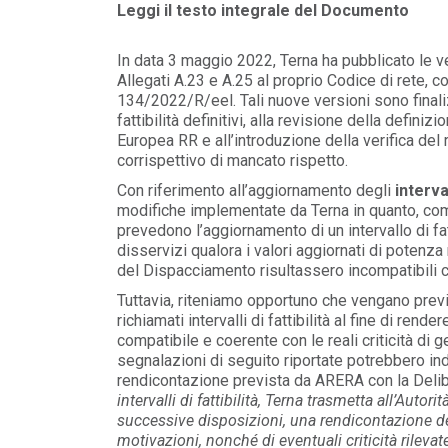
Leggi il testo integrale del Documento
In data 3 maggio 2022, Terna ha pubblicato le ve
Allegati A.23 e A.25 al proprio Codice di rete,
134/2022/R/eel. Tali nuove versioni sono finaliz
fattibilità definitivi, alla revisione della defin
Europea RR e all’introduzione della verifica del 
corrispettivo di mancato rispetto.
Con riferimento all’aggiornamento degli
interval
modifiche implementate da Terna in quanto, com
prevedono l’aggiornamento di un intervallo di fat
disservizi qualora i valori aggiornati di poten
del Dispacciamento risultassero incompatibili c
Tuttavia, riteniamo opportuno che vengano previs
richiamati intervalli di fattibilità al fine di rende
compatibile e coerente con le reali criticità di 
POLICY
segnalazioni di seguito riportate potrebbero in
 alla
Criticità del meccanismo di
osso
approvvigionamento della FCR
rendicontazione prevista da ARERA con la Del
– Allegato A.83 del Cod...
intervalli di fattibilità, Terna trasmetta all’Auto
LEGGI DI PIÙ
successive disposizioni, una rendicontazione dei 
motivazioni, nonché di eventuali criticità rileva