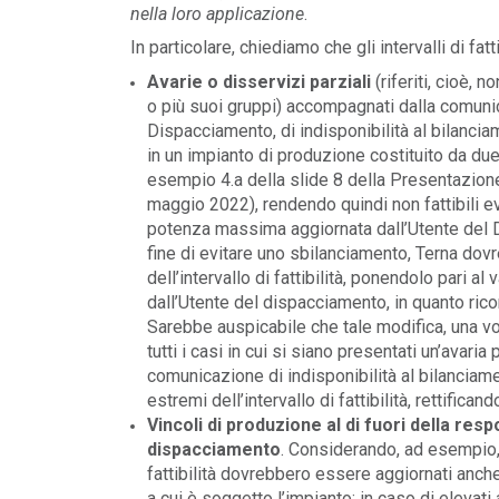
nella loro applicazione
.
POLICY
In particolare, chiediamo che gli intervalli di fa
Costi di adeguamento per
uto
l’installazione dell’UPDM sugli
Avarie o disservizi parziali
(riferiti, cioè, 
impianti di produzione ...
o più suoi gruppi) accompagnati dalla comunic
LEGGI DI PIÙ
Dispacciamento, di indisponibilità al bilanciam
in un impianto di produzione costituito da due
esempio 4.a della slide 8 della Presentazione 
EVENTI E FORMAZIONE
maggio 2022), rendendo quindi non fattibili ev
icati
el
potenza massima aggiornata dall’Utente del 
Congresso annuale ATI 2026
fine di evitare uno sbilanciamento, Terna dov
LEGGI DI PIÙ
dell’intervallo di fattibilità, ponendolo pari
dall’Utente del dispacciamento, in quanto rico
FILO DIRETTO
Sarebbe auspicabile che tale modifica, una v
GSE: nuova procedura semplificata per l
tutti i casi in cui si siano presentati un’avari
8 e
richieste sui certificati bianchi
comunicazione di indisponibilità al bilanciam
te
LEGGI DI PIÙ
estremi dell’intervallo di fattibilità, rettifican
Vincoli di produzione al di fuori della resp
dispacciamento
. Considerando, ad esempio, gl
fattibilità dovrebbero essere aggiornati anche
a cui è soggetto l’impianto: in caso di elevati 