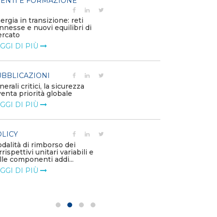
ENTI E FORMAZIONE
POLICY
ergia in transizione: reti
Disposizioni fu
nnesse e nuovi equilibri di
riconoscimento
rcato
straordinario vo
GGI DI PIÙ
LEGGI DI PIÙ
BBLICAZIONI
POLICY
nerali critici, la sicurezza
Sezione degli a
venta priorità globale
della Bacheca 
GGI DI PIÙ
GSE come garan
LEGGI DI PIÙ
LICY
dalità di rimborso dei
POLICY
rrispettivi unitari variabili e
Aggiornamento 
lle componenti addi...
Capitolo 1A de
GGI DI PIÙ
LEGGI DI PIÙ