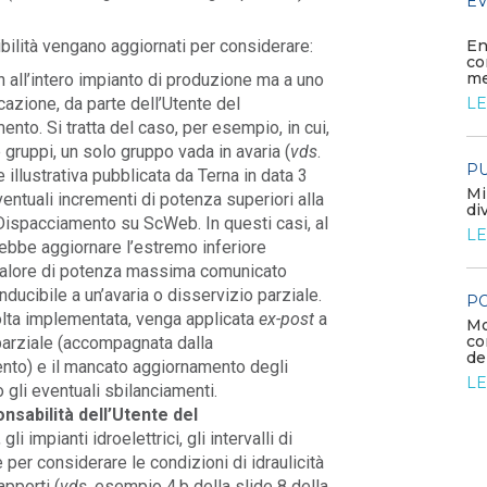
FILO DIRETTO
EV
MASE: pubblicato il DM FER X Definitivo
En
ttibilità vengano aggiornati per considerare:
LEGGI DI PIÙ
co
me
non all’intero impianto di produzione ma a uno
LE
azione, da parte dell’Utente del
FILO DIRETTO
ento. Si tratta del caso, per esempio, in cui,
NAZIONALE: Credito imposta 4.0: c’è più
 gruppi, un solo gruppo vada in avaria (
vds
.
tempo per le comunicazioni di conferma -...
PU
illustrativa pubblicata da Terna in data 3
LEGGI DI PIÙ
Mi
entuali incrementi di potenza superiori alla
di
Dispacciamento su ScWeb. In questi casi, al
LE
rebbe aggiornare l’estremo inferiore
PUBBLICAZIONI
 al valore di potenza massima comunicato
Auto ricaricabili, in Europa e in
Italia la spinta arriva da BEV e
nducibile a un’avaria o disservizio parziale.
PO
plug-in
olta implementata, venga applicata
ex-post
a
Mo
LEGGI DI PIÙ
e
co
a parziale (accompagnata dalla
de
ento) e il mancato aggiornamento degli
LE
do gli eventuali sbilanciamenti.
onsabilità dell’Utente del
i impianti idroelettrici, gli intervalli di
 per considerare le condizioni di idraulicità
apporti (
vds
. esempio 4.b della slide 8 della