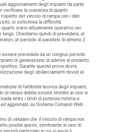
uali aggiornamenti degli impianti da parte
er verificare la coerenza di quanto
rispetto del vincolo di rampa con i dati
ito, si sottolinea la difficoltà
 quarto orario attualmente operativo nei
o lungo. Chiediamo quindi di prevedere, al
ratori, un periodo di parallelo di almeno 2
he essere preceduta da un congruo periodo
impianti di generazione di aderire al predetto
rispettivo. Durante queste prove dovrà
lizzazione degli sbilanciamenti dovuti al
atiche di fattibilità tecnica degli impianti,
lo di rampa debba essere limitato ai casi in
 ricada entro i limiti di potenza minima e
dì ed aggiornato su Sistema Comandi Web
mo di valutare che il vincolo di rampa non
etto poiché questi, similmente ai casi di
riodi particolari in cui si avvia il