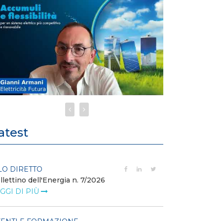
atest
LO DIRETTO
POLICY
llettino dell'Energia n. 7/2026
Misure transito
riduzione dei p
GGI DI PIÙ
dell’energi...
LEGGI DI PIÙ