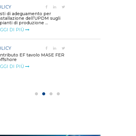
LICY
POLICY
sti di adeguamento per
installazione dell’UPDM sugli
Aggiornament
pianti di produzione ...
Garanzie del C
(Allegato A.61)
GGI DI PIÙ
LEGGI DI PIÙ
LICY
POLICY
ntributo EF tavolo MASE FER
offshore
BIO-PMG: Cons
ARERA
GGI DI PIÙ
LEGGI DI PIÙ