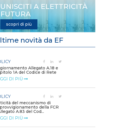
UNISCITI A ELETTRICITÀ
FUTURA
scopri di più
ltime novità da EF
LICY
POLICY
giornamento Allegato A.18 e
Compensazioni
pitolo 1A del Codice di Rete
mancati ricavi 
rosse" e gestio
GGI DI PIÙ
LEGGI DI PIÙ
LICY
POLICY
iticità del meccanismo di
provvigionamento della FCR
Adeguamento C
Allegato A.83 del Cod...
condotta comm
3/2026 “marke
GGI DI PIÙ
LEGGI DI PIÙ