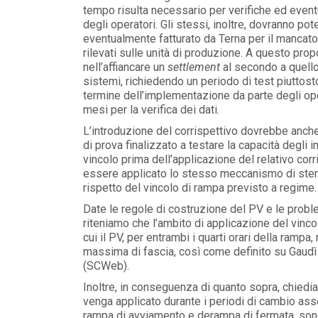
tempo risulta necessario per verifiche ed event
degli operatori. Gli stessi, inoltre, dovranno pot
eventualmente fatturato da Terna per il mancato 
rilevati sulle unità di produzione. A questo propos
nell’affiancare un
settlement
al secondo a quello
sistemi, richiedendo un periodo di test piuttost
termine dell’implementazione da parte degli ope
mesi per la verifica dei dati.
L’introduzione del corrispettivo dovrebbe anc
di prova finalizzato a testare la capacità degli 
vincolo prima dell’applicazione del relativo cor
essere applicato lo stesso meccanismo di steri
rispetto del vincolo di rampa previsto a regime.
Date le regole di costruzione del PV e le problem
riteniamo che l’ambito di applicazione del vinco
cui il PV, per entrambi i quarti orari della rampa,
massima di fascia, così come definito su Gau
(SCWeb).
Inoltre, in conseguenza di quanto sopra, chiedia
venga applicato durante i periodi di cambio ass
rampa di avviamento e derampa di fermata, sono pe