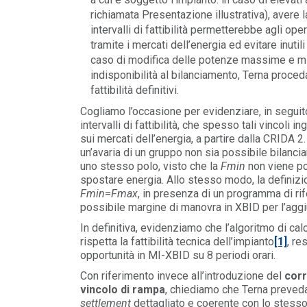
richiamata Presentazione illustrativa), avere l
intervalli di fattibilità permetterebbe agli op
tramite i mercati dell’energia ed evitare inutil
caso di modifica delle potenze massime e m
indisponibilità al bilanciamento, Terna proceda
fattibilità definitivi.
Cogliamo l’occasione per evidenziare, in seguit
intervalli di fattibilità, che spesso tali vincoli i
sui mercati dell’energia, a partire dalla CRIDA 2.
un’avaria di un gruppo non sia possibile bilanci
uno stesso polo, visto che la
Fmin
non viene po
spostare energia. Allo stesso modo, la definizione
Fmin
=
Fmax
, in presenza di un programma di ri
possibile margine di manovra in XBID per l’aggi
In definitiva, evidenziamo che l’algoritmo di calc
rispetta la fattibilità tecnica dell’impianto
[1]
, re
opportunità in MI-XBID su 8 periodi orari.
Con riferimento invece all’introduzione del
corr
vincolo di rampa
, chiediamo che Terna preveda
settlement
dettagliato e coerente con lo stesso e