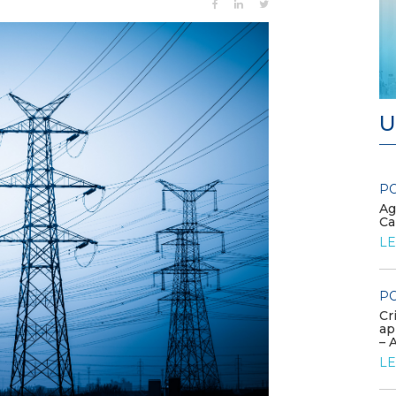
U
POLICY
PO
Modalità di rimborso dei
Ag
...
corrispettivi unitari variabili e
Ca
delle componenti addi...
LE
LEGGI DI PIÙ
PO
POLICY
Cr
Misure transitorie funzionali alla
ap
riduzione dei prezzi all’ingrosso
– 
dell’energi...
LE
LEGGI DI PIÙ