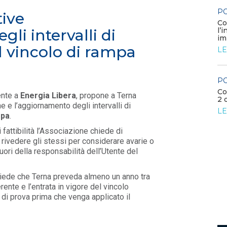
PO
tive
 FE...
POLICY
Co
Disposizioni funzionali al
l’
li intervalli di
riconoscimento del contributo
im
straordinario volontari...
 al vincolo di rampa
LE
LEGGI DI PIÙ
PO
POLICY
Co
ente a
Energia Libera
, propone a Terna
Sezione degli annunci qualificati
2 
e e l’aggiornamento degli intervalli di
della Bacheca PPA e ruolo del
LE
GSE come garante...
mpa
.
LEGGI DI PIÙ
di fattibilità l’Associazione chiede di
 rivedere gli stessi per considerare avarie o
fuori della responsabilità dell’Utente del
chiede che Terna preveda almeno un anno tra
rente e l’entrata in vigore del vincolo
i prova prima che venga applicato il