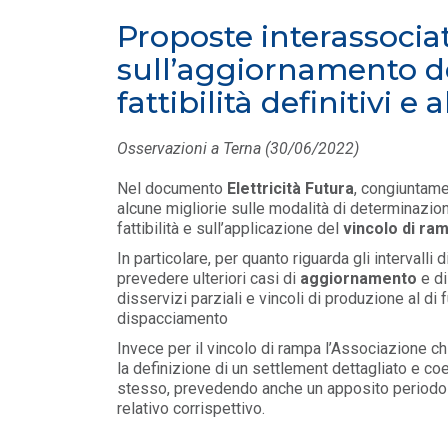
Contributo di Elettricità Futura alla
Proposte interassocia
consultazione sul Quadro Europeo per le
LEGGI DI PIÙ
to
sull’aggiornamento deg
fattibilità definitivi e
POLICY
Riforma TUA: osservazioni EF
Osservazioni a Terna (30/06/2022)
dichiarazioni semestrali per
l’energia elettrica
Nel documento
Elettricità Futura
, congiuntam
LEGGI DI PIÙ
alcune migliorie sulle modalità di determinazion
fattibilità e sull’applicazione del
vincolo di ra
In particolare, per quanto riguarda gli intervalli 
prevedere ulteriori casi di
aggiornamento
e di
disservizi parziali e vincoli di produzione al di 
dispacciamento
Invece per il vincolo di rampa l’Associazione 
la definizione di un settlement dettagliato e coe
stesso, prevedendo anche un apposito periodo d
relativo corrispettivo.