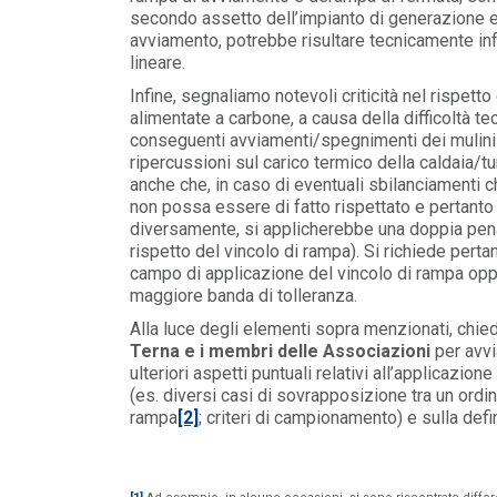
secondo assetto dell’impianto di generazione e,
avviamento, potrebbe risultare tecnicamente infa
lineare.
Infine, segnaliamo notevoli criticità nel rispetto
alimentate a carbone, a causa della difficoltà t
conseguenti avviamenti/spegnimenti dei mulini
ripercussioni sul carico termico della caldaia/t
anche che, in caso di eventuali sbilanciamenti ch
non possa essere di fatto rispettato e pertanto
diversamente, si applicherebbe una doppia pena
rispetto del vincolo di rampa). Si richiede pertan
campo di applicazione del vincolo di rampa oppu
maggiore banda di tolleranza.
Alla luce degli elementi sopra menzionati, chie
Terna e i membri delle Associazioni
per avvi
ulteriori aspetti puntuali relativi all’applicazion
(es. diversi casi di sovrapposizione tra un ordi
rampa
[2]
; criteri di campionamento) e sulla defi