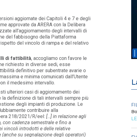
rsioni aggiornate dei Capitoli 4 e 7 e degli
 come approvate da ARERA con la Delibera
zate all’aggiornamento degli intervalli di
izione del fabbisogno della Piattaforma
rispetto del vincolo di rampa e del relativo
li di fattibilità
, accogliamo con favore le
e richiesto in diverse sedi, esse
tibilità definitivo per subentrate avarie o
za massima e minima comunicati dall’Utente
L
on il medesimo intervallo.
ti ulteriori casi di aggiornamento dei
re la definizione di tali intervalli sempre più
gestione degli impianti di produzione. Le
FILO DIRETTO
FI
dubbiamente contribuire alla
La settimana di EF - n. 29 - 2026
Bo
ibera 218/2021/R/eel:
[…] in relazione agli
LEGGI DI PIÙ
LE
rità, con cadenza semestrale e fino a
vincoli introdotti e delle relative
te (anche su segnalazione degli operatori)