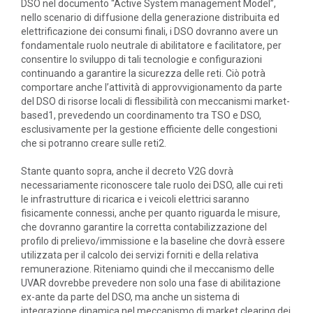
DSO nel documento “Active System management Model”,
nello scenario di diffusione della generazione distribuita ed
elettrificazione dei consumi finali, i DSO dovranno avere un
fondamentale ruolo neutrale di abilitatore e facilitatore, per
consentire lo sviluppo di tali tecnologie e configurazioni
continuando a garantire la sicurezza delle reti. Ciò potrà
comportare anche l’attività di approvvigionamento da parte
del DSO di risorse locali di flessibilità con meccanismi market-
based1, prevedendo un coordinamento tra TSO e DSO,
esclusivamente per la gestione efficiente delle congestioni
che si potranno creare sulle reti2.
Stante quanto sopra, anche il decreto V2G dovrà
necessariamente riconoscere tale ruolo dei DSO, alle cui reti
le infrastrutture di ricarica e i veicoli elettrici saranno
fisicamente connessi, anche per quanto riguarda le misure,
che dovranno garantire la corretta contabilizzazione del
profilo di prelievo/immissione e la baseline che dovrà essere
utilizzata per il calcolo dei servizi forniti e della relativa
remunerazione. Riteniamo quindi che il meccanismo delle
UVAR dovrebbe prevedere non solo una fase di abilitazione
ex-ante da parte del DSO, ma anche un sistema di
integrazione dinamica nel meccanismo di market clearing dei