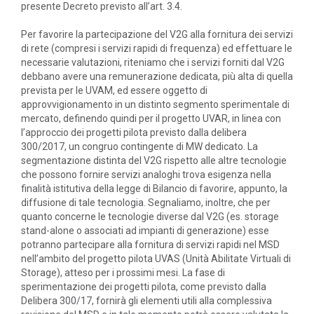
presente Decreto previsto all’art. 3.4.
Per favorire la partecipazione del V2G alla fornitura dei servizi
di rete (compresi i servizi rapidi di frequenza) ed effettuare le
necessarie valutazioni, riteniamo che i servizi forniti dal V2G
debbano avere una remunerazione dedicata, più alta di quella
prevista per le UVAM, ed essere oggetto di
approvvigionamento in un distinto segmento sperimentale di
mercato, definendo quindi per il progetto UVAR, in linea con
l’approccio dei progetti pilota previsto dalla delibera
300/2017, un congruo contingente di MW dedicato. La
segmentazione distinta del V2G rispetto alle altre tecnologie
che possono fornire servizi analoghi trova esigenza nella
finalità istitutiva della legge di Bilancio di favorire, appunto, la
diffusione di tale tecnologia. Segnaliamo, inoltre, che per
quanto concerne le tecnologie diverse dal V2G (es. storage
stand-alone o associati ad impianti di generazione) esse
potranno partecipare alla fornitura di servizi rapidi nel MSD
nell’ambito del progetto pilota UVAS (Unità Abilitate Virtuali di
Storage), atteso per i prossimi mesi. La fase di
sperimentazione dei progetti pilota, come previsto dalla
Delibera 300/17, fornirà gli elementi utili alla complessiva