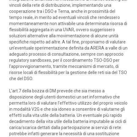
vincoli della rete di distribuzione, implementando una
cooperazione tra i DSO e Terna, anche in prossimità del
tempo reale, in merito ad eventuali vincoli che rendessero
momentaneamente non attivabile una determinata risorsa di
flessibilità aggregata in una UVAR, ovvero suggerissero
soluzioni alternative alla movimentazione di alcune unità
specifiche rispetto ad altre. A tal fine, proponiamo di valutare
un’eventuale sperimentazione definita da ARERA a valle di un
adeguato processo di consultazione, sempre con approccio
regulatory sandboxes, per il coordinamento TSO-DSO per
l’approvvigionamento, tramite meccanismi di mercato, di
risorse locali di flessibilità per la gestione delle reti sia del TSO
che del DSO.
L’art.7 della bozza di DM prevede che sia messo a
disposizione degli utenti domestici un set informativo che
permetta loro di valutare l’effettivo utilizzo del proprio veicolo
in modalità V2G e che sia idoneo a consentire di valutarne gli
effetti sulla vita utile della batteria. Un eventuale più rapido
decadimento della vita utile della batteria imputabile ai cicli di
carica/scarica dettati dalla partecipazione ai servizi di rete
potrebbe infatti generare la necessità di una sostituzione