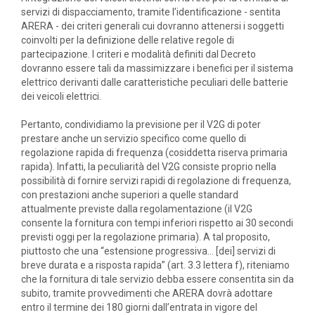
servizi di dispacciamento, tramite l’identificazione - sentita
ARERA - dei criteri generali cui dovranno attenersi i soggetti
coinvolti per la definizione delle relative regole di
partecipazione. I criteri e modalità definiti dal Decreto
dovranno essere tali da massimizzare i benefici per il sistema
elettrico derivanti dalle caratteristiche peculiari delle batterie
dei veicoli elettrici.
Pertanto, condividiamo la previsione per il V2G di poter
prestare anche un servizio specifico come quello di
regolazione rapida di frequenza (cosiddetta riserva primaria
rapida). Infatti, la peculiarità del V2G consiste proprio nella
possibilità di fornire servizi rapidi di regolazione di frequenza,
con prestazioni anche superiori a quelle standard
attualmente previste dalla regolamentazione (il V2G
consente la fornitura con tempi inferiori rispetto ai 30 secondi
previsti oggi per la regolazione primaria). A tal proposito,
piuttosto che una “estensione progressiva… [dei] servizi di
breve durata e a risposta rapida” (art. 3.3 lettera f), riteniamo
che la fornitura di tale servizio debba essere consentita sin da
subito, tramite provvedimenti che ARERA dovrà adottare
entro il termine dei 180 giorni dall’entrata in vigore del