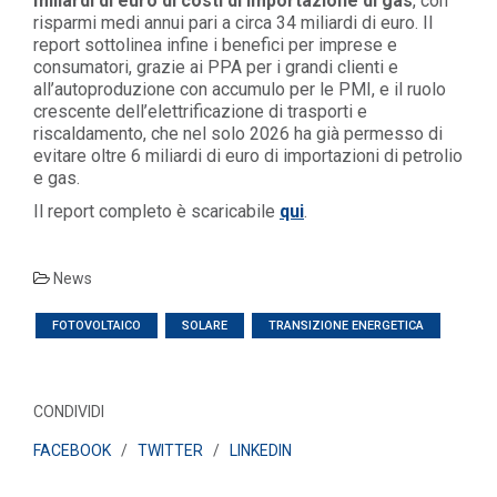
miliardi di euro di costi di importazione di gas
, con
risparmi medi annui pari a circa 34 miliardi di euro. Il
report sottolinea infine i benefici per imprese e
consumatori, grazie ai PPA per i grandi clienti e
all’autoproduzione con accumulo per le PMI, e il ruolo
crescente dell’elettrificazione di trasporti e
riscaldamento, che nel solo 2026 ha già permesso di
evitare oltre 6 miliardi di euro di importazioni di petrolio
e gas.
Il report completo è scaricabile
qui
.
News
FOTOVOLTAICO
SOLARE
TRANSIZIONE ENERGETICA
CONDIVIDI
FACEBOOK
/
TWITTER
/
LINKEDIN