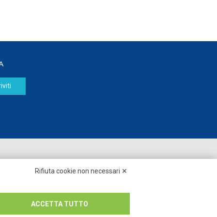
A
iviti
Seguici su:
Rifiuta cookie non necessari ✕
ACCETTA TUTTO