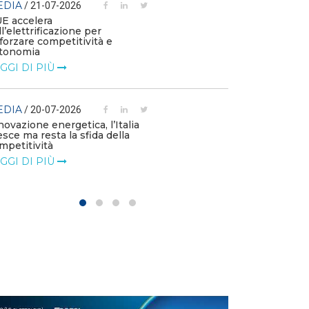
EDIA
/ 21-07-2026
MEDIA
/ 03-07
UE accelera
ll’elettrificazione per
Le flotte azien
fforzare competitività e
emissioni e die
tonomia
l’elettrificazio
GGI DI PIÙ
LEGGI DI PIÙ
EDIA
MEDIA
/ 20-07-2026
/ 01-07
novazione energetica, l’Italia
Le imprese chi
esce ma resta la sfida della
di accelerare su
mpetitività
LEGGI DI PIÙ
GGI DI PIÙ