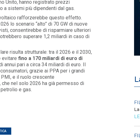
no Unito, hanno registrato prezzi
to a sistemi più dipendenti dal gas.
ovoltaico rafforzerebbe questo effetto.
26 lo scenario “alto” di 70 GW di nuove
sti, consentirebbe di risparmiare ulteriori
potrebbero superare 1,2 miliardi in caso di
re risulta strutturale: tra il 2026 e il 2030,
e evitare
fino a 170 miliardi di euro di
 annui pari a circa 34 miliardi di euro. Il
e consumatori, grazie ai PPA per i grandi
 PMI, e il ruolo crescente
L
to, che nel solo 2026 ha già permesso di
 petrolio e gas.
POLICY
FI
Criticità del meccanismo di
La
approvvigionamento della FCR
LE
– Allegato A.83 del Cod...
LEGGI DI PIÙ
TICA
FI