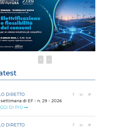
atest
LO DIRETTO
FILO DIRETTO
 settimana di EF - n. 29 - 2026
Bollettino dell
GGI DI PIÙ
LEGGI DI PIÙ
LO DIRETTO
EVENTI E FO