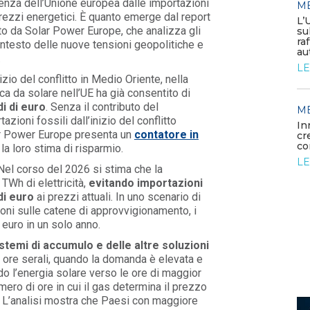
ndenza dell’Unione europea dalle importazioni
M
MEDIA
 prezzi energetici. È quanto emerge dal report
/ 05-06-2026
L’
ato da Solar Power Europe, che analizza gli
Elettrificare l’industria per
su
rafforzare la competitività
ra
ontesto delle nuove tensioni geopolitiche e
europea
au
.
LEGGI DI PIÙ
LE
zio del conflitto in Medio Oriente, nella
a da solare nell’UE ha già consentito di
di di euro
. Senza il contributo del
MEDIA
M
/ 26-05-2026
zioni fossili dall’inizio del conflitto
rdano
La generazione elettrica da
In
lar Power Europe presenta un
contatore in
fonti fossili entra in una fase di
cr
declino struttura...
co
la loro stima di risparmio.
LEGGI DI PIÙ
LE
 Nel corso del 2026 si stima che la
TWh di elettricità,
evitando importazioni
di euro
ai prezzi attuali. In uno scenario di
sioni sulle catene di approvvigionamento, i
 euro in un solo anno.
stemi di accumulo e delle altre soluzioni
le ore serali, quando la domanda è elevata e
do l’energia solare verso le ore di maggior
mero di ore in cui il gas determina il prezzo
ati. L’analisi mostra che Paesi con maggiore