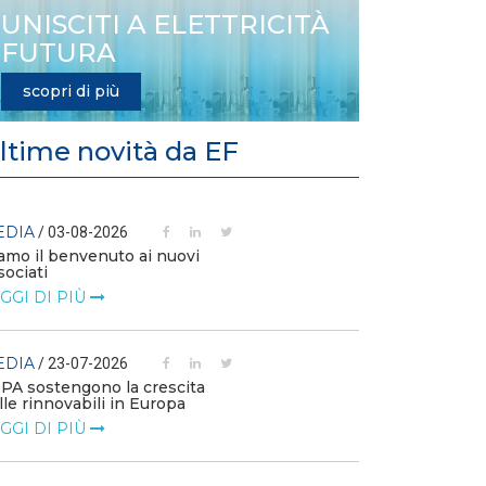
UNISCITI A ELETTRICITÀ
FUTURA
scopri di più
ltime novità da EF
EDIA
MEDIA
/ 03-08-2026
/ 14-07
amo il benvenuto ai nuovi
L’efficienza e
sociati
competitività 
GGI DI PIÙ
LEGGI DI PIÙ
EDIA
MEDIA
/ 23-07-2026
/ 09-07
PPA sostengono la crescita
Technology Wa
lle rinnovabili in Europa
Elettrificazione
consumi per un
GGI DI PIÙ
LEGGI DI PIÙ