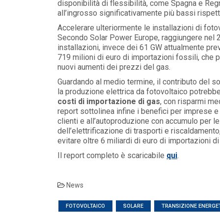
disponibilità di flessibilità, come Spagna e Reg
all’ingrosso significativamente più bassi rispet
Accelerare ulteriormente le installazioni di fot
Secondo Solar Power Europe, raggiungere nel 20
installazioni, invece dei 61 GW attualmente previ
719 milioni di euro di importazioni fossili, che 
nuovi aumenti dei prezzi del gas.
Guardando al medio termine, il contributo del sola
la produzione elettrica da fotovoltaico potrebb
costi di importazione di gas
, con risparmi medi
report sottolinea infine i benefici per imprese 
clienti e all’autoproduzione con accumulo per le
dell’elettrificazione di trasporti e riscaldamen
evitare oltre 6 miliardi di euro di importazioni di
Il report completo è scaricabile
qui
.
POLICY
Misure transitorie funzionali alla
riduzione dei prezzi all’ingrosso
News
dell’energi...
LEGGI DI PIÙ
FOTOVOLTAICO
SOLARE
TRANSIZIONE ENERGE