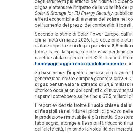
degli strumenti più efficaci per ridurre la dipe
di gas e attenuare l’impatto della volatilità dei
MEDIA
/ 16-06-2026
Solar & Storage for EU Energy Security
, pubblic
Elettricità Futura, Italia Solare e ANEV:
effetti economici e di sistema del solare nel c
coniugare tutela del patrimonio olivic...
dell’aumento dei prezzi dei combustibili fossili
LEGGI DI PIÙ
Secondo le stime di Solar Power Europe, dall’ini
prima metà di marzo 2026, la produzione elettric
evitare importazioni di gas per
circa 8,6 miliar
MEDIA
/ 16-06-2026
fotovoltaico, la spesa complessiva per le importa
Elettricità Futura: gli aumenti non rigua
sarebbe stata superiore del 32%. Il sito di So
le bollette elettriche
homepage aggiornato quotidianamente
con 
LEGGI DI PIÙ
Su base annua, l’impatto è ancora più rilevante.
generazione solare europea genererà circa 415 
di gas per un valore stimato di 34,6 miliardi 
ulteriore escalation dei conflitti e di nuove ten
risparmi potrebbero salire fino a 67,5 miliardi di
Il report evidenzia inoltre il
ruolo chiave dei si
di flessibilità
nel ridurre i picchi di prezzo nel
la produzione rinnovabile è più ridotta. Spostan
fabbisogno, storage e flessibilità riducono il nu
dell’elettricità, limitando la volatilità dei merc