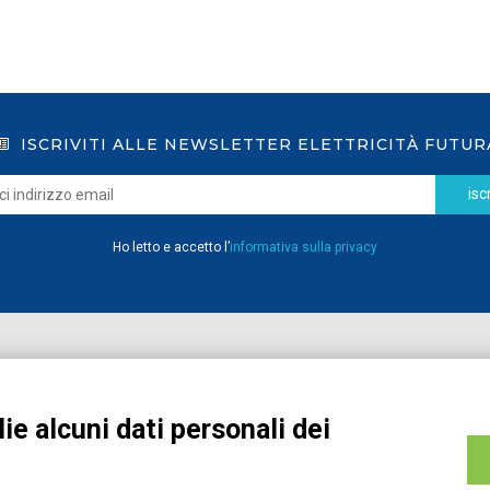
ISCRIVITI ALLE NEWSLETTER ELETTRICITÀ FUTUR
iscr
Ho letto e accetto l’
informativa sulla privacy
Home
Pubblicazioni
Registrati
Media
ie alcuni dati personali dei
MyPage
Eventi e Formazione
Chi siamo
Contatti