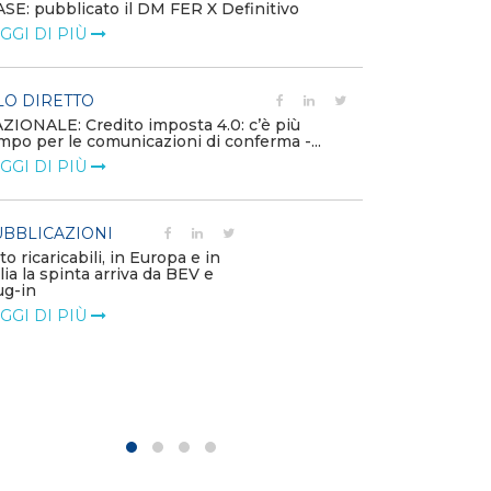
SE: pubblicato il DM FER X Definitivo
Energia in tran
GGI DI PIÙ
connesse e nuo
mercato
LEGGI DI PIÙ
LO DIRETTO
ZIONALE: Credito imposta 4.0: c’è più
mpo per le comunicazioni di conferma -...
PUBBLICAZIO
GGI DI PIÙ
Minerali critici
diventa priorit
LEGGI DI PIÙ
BBLICAZIONI
to ricaricabili, in Europa e in
alia la spinta arriva da BEV e
POLICY
ug-in
Modalità di ri
GGI DI PIÙ
corrispettivi un
delle component
LEGGI DI PIÙ