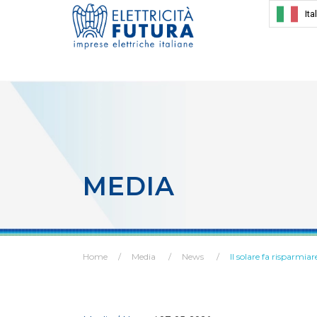
Ita
MEDIA
Home
Media
News
Il solare fa risparmiar