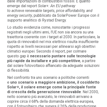
dalle importazioni di combustibili fossili. È quanto
emerge dal report
Solar+: An EU pathway
to
achieve
renewable
targets, price
affordability
, and
energy security
, pubblicato da
SolarPower
Europe con il
supporto analitico di Rystad Energy.
Lo studio evidenzia come, nonostante i progressi
registrati negli ultimi anni, l’UE non sia ancora su una
traiettoria coerente con i target al 2030. In particolare, la
quota di rinnovabili nel mix elettrico risulta insufficiente
rispetto ai livelli necessari per allinearsi agli obiettivi
climatici europei. Secondo il report, per colmare
questo
gap
è
necessario puntare sulle tecnologie
più rapide da installare e più competitive
, a partire
dal solare fotovoltaico affiancato da adeguate soluzioni
di flessibilità.
Nel confronto tra uno scenario a politiche correnti
e
uno
scenario a maggiore ambizione, il cosiddetto
Solar+
,
il solare emerge come la principale fonte
di crescita della generazione rinnovabile
. Nel 2030,
nello scenario più avanzato, le rinnovabili arrivano a
coprire circa il 68% della domanda elettrica europea,
con il fotovoltaico che supera il 26% della produzione